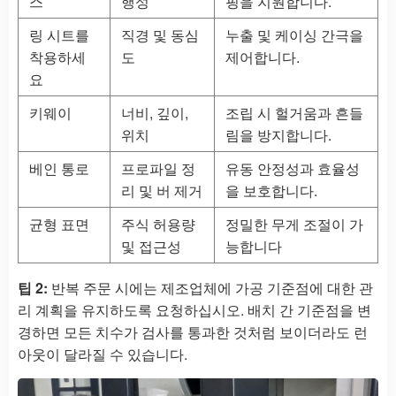
스
행성
핑을 지원합니다.
링 시트를
직경 및 동심
누출 및 케이싱 간극을
착용하세
도
제어합니다.
요
키웨이
너비, 깊이,
조립 시 헐거움과 흔들
위치
림을 방지합니다.
베인 통로
프로파일 정
유동 안정성과 효율성
리 및 버 제거
을 보호합니다.
균형 표면
주식 허용량
정밀한 무게 조절이 가
및 접근성
능합니다
팁 2:
반복 주문 시에는 제조업체에 가공 기준점에 대한 관
리 계획을 유지하도록 요청하십시오. 배치 간 기준점을 변
경하면 모든 치수가 검사를 통과한 것처럼 보이더라도 런
아웃이 달라질 수 있습니다.