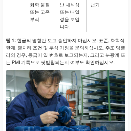
화학 물질
난 내식성
납기
또는 고온
또는 내열
부식
성을 보입
니다.
팁 1:
합금의 명칭만 보고 승인하지 마십시오. 표준, 화학적
한계, 열처리 조건 및 부식 가정을 문의하십시오. 주조 임펠
러의 경우, 등급이 열 번호로 보고되는지, 그리고 분광계 또
는 PMI 기록으로 뒷받침되는지 여부도 확인하십시오.