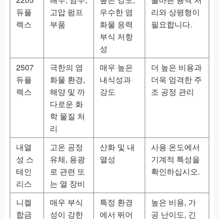
듀플
고압 펌프
우수한 염
리와 상평형이
렉스
부품
화물 응력
필요합니다.
부식 저항
성
2507
극한의 염
매우 높은
더 높은 비용과
듀플
화물 환경,
내식성과
더욱 엄격한 주
렉스
해양 및 까
강도
조 공정 관리
다로운 화
학 물질 처
리
내열
고온 공정
산화 및 내
사용 온도에서
성 스
유체, 용광
열성
기계적 특성을
테인
로 관련 또
확인하십시오.
리스
는 열 장비
니켈
매우 부식
특정 환경
높은 비용, 가
합금
성이 강한
에서 뛰어
공 난이도, 긴