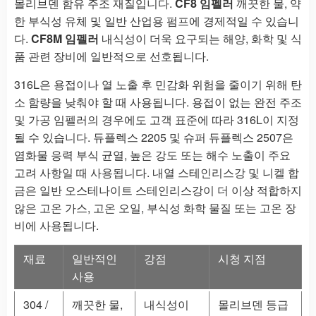
몰리브덴 함유 주조 재질입니다.
CF8 임펠러
깨끗한 물, 약
한 부식성 유체 및 일반 산업용 펌프에 경제적일 수 있습니
다.
CF8M 임펠러
내식성이 더욱 요구되는 해양, 화학 및 식
품 관련 장비에 일반적으로 선호됩니다.
316L은 용접이나 열 노출 후 민감화 위험을 줄이기 위해 탄
소 함량을 낮춰야 할 때 사용됩니다. 용접이 없는 완전 주조
및 가공 임펠러의 경우에도 고객 표준에 따라 316L이 지정
될 수 있습니다. 듀플렉스 2205 및 슈퍼 듀플렉스 2507은
염화물 응력 부식 균열, 높은 강도 또는 해수 노출이 주요
고려 사항일 때 사용됩니다. 내열 스테인리스강 및 니켈 합
금은 일반 오스테나이트 스테인리스강이 더 이상 적합하지
않은 고온 가스, 고온 오일, 부식성 화학 물질 또는 고온 장
비에 사용됩니다.
재료
일반적인
강점
시청 지점
사용
304 /
깨끗한 물,
내식성이
몰리브덴 등급