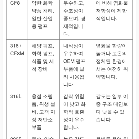
CF8
약한 화학
우수하고,
에 비해 염화물
약품 처리,
주조성이
저항성이 제한
일반 산업
좋으며, 경
적입니다.
용 펌프
제적입니
다.
316 /
해양 펌프,
내식성이
염화물 함량이
CF8M
화학 펌프,
우수하여
높거나 고온의
식품 및 세
OEM 펌프
정체된 환경에
척 장비
부품에 널
서는 여전히 취
리 사용됩
약합니다.
니다.
316L
용접 조립
감작 위험
강도는 일부 이
품, 위생 설
이 낮고 화
중 구조 대안보
비, 고객 지
학적 호환
다 낮을 수 있
정 저탄소
성이 우수
습니다.
부품
합니다.
2205
해수, 염수,
높은 강도,
올바른 용액 처