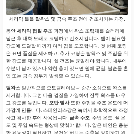
세라믹 틀을 탈왁스 및 금속 주조 전에 건조시키는 과정.
동안
세라믹 껍질
주조 과정에서 왁스 조립체를 슬러리에
담근 후 내화 모래로 코팅하고 건조시킵니다. 쉘이 필요한
강도에 도달할 때까지 여러 겹을 도포합니다. 첫 번째 코팅
은 표면 품질을 제어하고, 추가 코팅은 탈왁스 및 주입을 위
한 강도를 제공합니다. 쉘 건조는 균일해야 합니다. 내부에
수분이 남아 있거나 약한 층이 있으면 쉘에 균열, 불순물 혼
입 또는 금속 침투가 발생할 수 있습니다.
탈왁스
일반적으로 오토클레이브나 순간 소성으로 왁스를
제거합니다. 그런 다음 껍질을 가열하여 잔류 왁스를 태우
고 강도를 높입니다.
포탄 발사
또한 주형을 주조 온도에 더
가깝게 만듭니다. 스테인리스강은 녹여서 화학적으로 조정
하고 검사한 후에 사용됩니다.
금속 주조
. 주입 온도, 쉘 온
도 및 주입 속도는 형상에 맞춰야 합니다. 얇은 베인은 충분
한 유동성이 필요하고, 무거운 허브는 수축을 방지하기 위