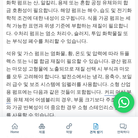
화학 펌프는 산, 알칼리, 용제 또는 혼합 공정 유체와의 합
금 호환성이 필요합니다. 해양 펌프는 해수, 습도 및 전기화
학적 조건에 대한 내성이 요구됩니다. 식품 가공 펌프는 세
척 가능한 표면과 위생 기준에 부합하는 재질이 필요합니
다. 수처리 펌프는 염소 처리수, 슬러지, 투입 화학물질 또
는 부식성 폐수를 처리할 수 있습니다.
석유 및 가스 펌프는 염화물, 황, 온도 및 압력에 따라 듀플
렉스 또는 니켈 합금 재질이 필요할 수 있습니다. 광산 펌프
는 마모성 고형물에 노출되므로 재질 선택 시 부식과 마모
를 모두 고려해야 합니다. 발전소에서는 냉각, 응축수, 보일
러 급수 및 보조 시스템에 임펠러를 사용합니다. 소형 산업
용 펌프에는 다음과 같은 것들이 포함됩니다.
커피 머신 부
품
유체 제어 어셈블리의 경우, 부품 크기보다 주조 정확도
와 가공 반복성이 더 중요한 경우 소형 스테인리스 임펠러
를 사용할 수 있습니다.
화학 펌프 및 투입 장비
Home
제품
역량
견적 받기
연락하다
해양 및 해수 펌프