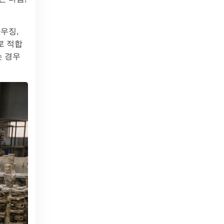
우징,
로 적합
는 경우