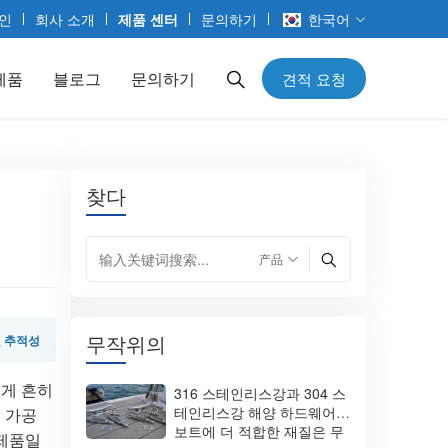
인
회사 소개
제품 센터
문의하기
한국어
제품
블로그
문의하기
견적 요청
찾다
무작위의
및 추적성
에게 흔히
316 스테인리스강과 304 스
테인리스강 해양 하드웨어:
, 가공
보트에 더 적합한 재질은 무
 제품일