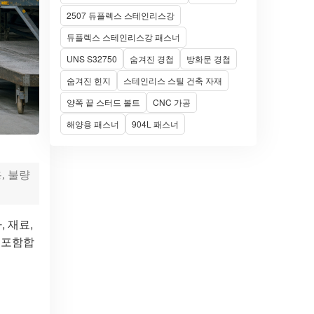
2507 듀플렉스 스테인리스강
듀플렉스 스테인리스강 패스너
UNS S32750
숨겨진 경첩
방화문 경첩
숨겨진 힌지
스테인리스 스틸 건축 자재
양쪽 끝 스터드 볼트
CNC 가공
해양용 패스너
904L 패스너
, 불량
, 재료,
 포함합