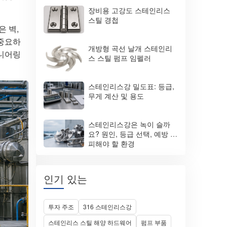
엇일까요?
장비용 고강도 스테인리스
스틸 경첩
은 벽,
 중요하
개방형 곡선 날개 스테인리
지니어링
스 스틸 펌프 임펠러
스테인리스강 밀도표: 등급,
무게 계산 및 용도
스테인리스강은 녹이 슬까
요? 원인, 등급 선택, 예방 및
피해야 할 환경
인기 있는
투자 주조
316 스테인리스강
스테인리스 스틸 해양 하드웨어
펌프 부품