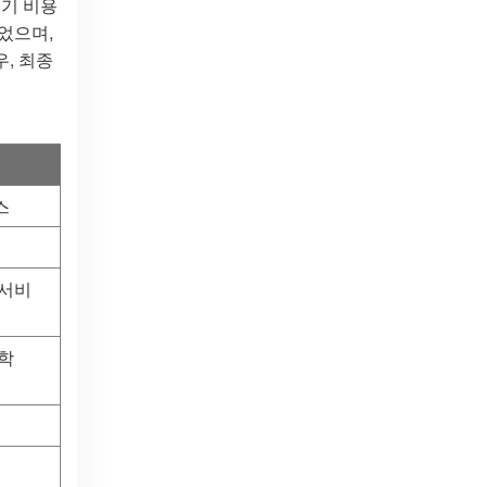
주기 비용
었으며,
우, 최종
스
 서비
화학