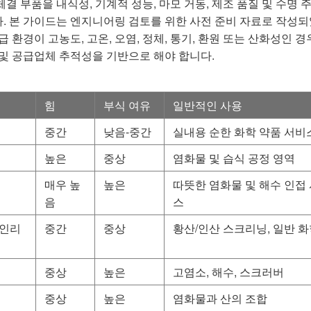
 부품을 내식성, 기계적 성능, 마모 거동, 제조 품질 및 수명 
. 본 가이드는 엔지니어링 검토를 위한 사전 준비 자료로 작성되
환경이 고농도, 고온, 오염, 정체, 통기, 환원 또는 산화성인 경
과 및 공급업체 추적성을 기반으로 해야 합니다.
힘
부식 여유
일반적인 사용
중간
낮음-중간
실내용 순한 화학 약품 서비
높은
중상
염화물 및 습식 공정 영역
매우 높
높은
따뜻한 염화물 및 해수 인접
음
스
테인리
중간
중상
황산/인산 스크리닝, 일반 
중상
높은
고염소, 해수, 스크러버
중상
높은
염화물과 산의 조합