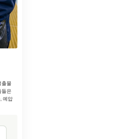
 석출물
니즘들은
, 예압