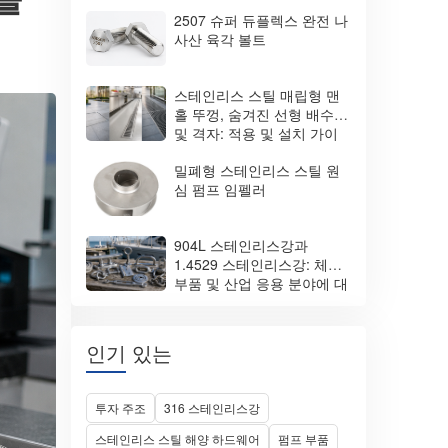
2507 슈퍼 듀플렉스 완전 나
사산 육각 볼트
스테인리스 스틸 매립형 맨
홀 뚜껑, 숨겨진 선형 배수구
및 격자: 적용 및 설치 가이
드
밀폐형 스테인리스 스틸 원
심 펌프 임펠러
904L 스테인리스강과
1.4529 스테인리스강: 체결
부품 및 산업 응용 분야에 대
한 완벽 비교
인기 있는
투자 주조
316 스테인리스강
스테인리스 스틸 해양 하드웨어
펌프 부품