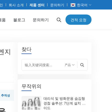
인
회사 소개
제품 센터
문의하기
한국어
제품
블로그
문의하기
견적 요청
찾다
 엔지
무작위의
및 추적성
대리석 및 방화문용 숨김형
경첩 솔루션: 7단계 설치 가
을
이드