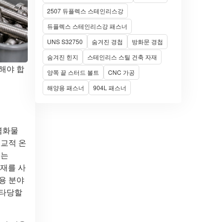
2507 듀플렉스 스테인리스강
듀플렉스 스테인리스강 패스너
UNS S32750
숨겨진 경첩
방화문 경첩
숨겨진 힌지
스테인리스 스틸 건축 자재
해야 합
양쪽 끝 스터드 볼트
CNC 가공
해양용 패스너
904L 패스너
염화물
비교적 온
서는
결재를 사
용 분야
 타당할