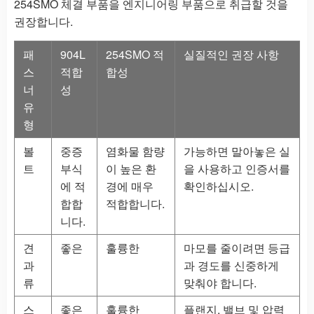
254SMO 체결 부품을 엔지니어링 부품으로 취급할 것을
권장합니다.
패
904L
254SMO 적
실질적인 권장 사항
스
적합
합성
너
성
유
형
볼
중증
염화물 함량
가능하면 말아놓은 실
트
부식
이 높은 환
을 사용하고 인증서를
에 적
경에 매우
확인하십시오.
합합
적합합니다.
니다.
견
좋은
훌륭한
마모를 줄이려면 등급
과
과 경도를 신중하게
류
맞춰야 합니다.
스
좋은
훌륭한
플랜지, 밸브 및 압력