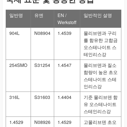
일반명
유엔
EN /
일반적인 설명
Werkstoff
904L
N08904
1.4539
몰리브덴과 구리
를 함유한 고합금
오스테나이트 스
테인리스강
254SMO
S31254
1.4547
몰리브덴과 질소
함량이 높은 초오
스테나이트 스테
인리스강
316L
S31603
1.4404
기준 몰리브덴 함
유 오스테나이트
스테인리스강
1.4529
N08926
1.4529
고몰리브덴 초오