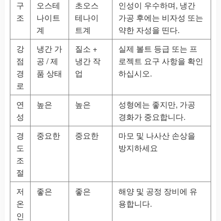
구
오스테
초오스
인성이 우수하며, 냉간
조
나이트
테나이
가공 후에는 비자성 또는
계
트계
약한 자성을 띤다.
강
냉간 가
질소 +
실제 볼트 등급 또는 프
점
공 / 제
냉간 작
로젝트 요구 사항을 확인
경
품 상태
업
하십시오.
로
연
높은
높은
성형에는 좋지만, 가공
성
경화가 중요합니다.
경
중요한
중요한
마모 및 나사산 손상을
도
방지하세요
조
절
저
좋은
좋은
해양 및 공정 장비에 유
온
용합니다.
인