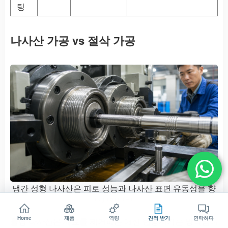
팅
나사산 가공 vs 절삭 가공
냉간 성형 나사산은 피로 성능과 나사산 표면 유동성을 향
상시킵니다.
Home
제품
역량
견적 받기
연락하다
롤링 나사산은 재료를 제거하는 대신 변형시키는 방식입니