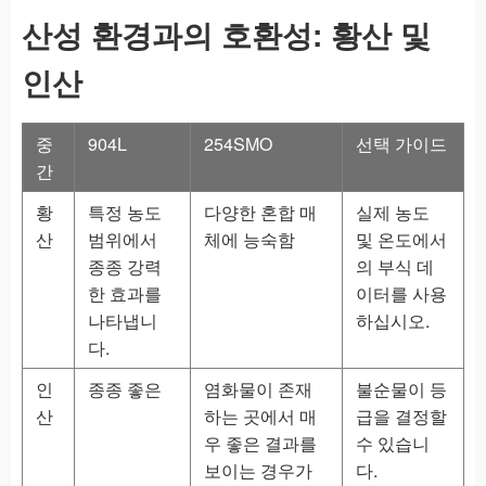
산성 환경과의 호환성: 황산 및
인산
중
904L
254SMO
선택 가이드
간
황
특정 농도
다양한 혼합 매
실제 농도
산
범위에서
체에 능숙함
및 온도에서
종종 강력
의 부식 데
한 효과를
이터를 사용
나타냅니
하십시오.
다.
인
종종 좋은
염화물이 존재
불순물이 등
산
하는 곳에서 매
급을 결정할
우 좋은 결과를
수 있습니
보이는 경우가
다.