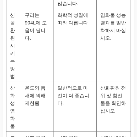
많습니다.
산
구리는
화학적 성질에
염화물 성능
을
904L에 도
따라 다릅니다
결과를 일반
환
움이 됩니
화하지 마십
원
다.
시오.
시
키
는
방
법
산
온도와 틈
일반적으로 마
산화환원 전
화
새에 의해
진이 더 좋습니
위 및 침전
성
제한됨
다.
물을 확인하
염
십시오
화
물