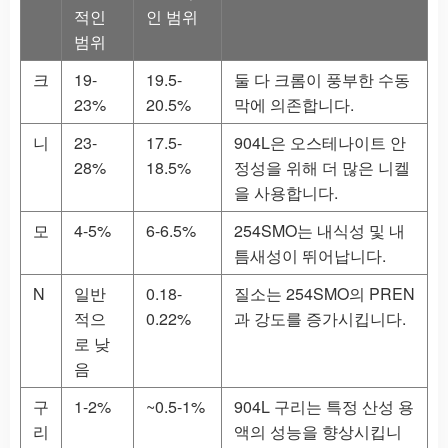
적인
인 범위
범위
크
19-
19.5-
둘 다 크롬이 풍부한 수동
23%
20.5%
막에 의존합니다.
니
23-
17.5-
904L은 오스테나이트 안
28%
18.5%
정성을 위해 더 많은 니켈
을 사용합니다.
모
4-5%
6-6.5%
254SMO는 내식성 및 내
틈새성이 뛰어납니다.
N
일반
0.18-
질소는 254SMO의 PREN
적으
0.22%
과 강도를 증가시킵니다.
로 낮
음
구
1-2%
~0.5-1%
904L 구리는 특정 산성 용
리
액의 성능을 향상시킵니