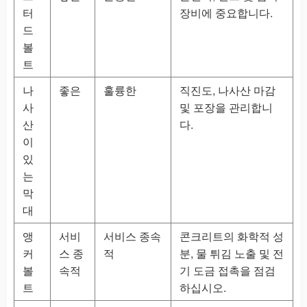
터
장비에 중요합니다.
드
볼
트
나
좋은
훌륭한
직진도, 나사산 마감
사
및 포장을 관리합니
산
다.
이
있
는
막
대
앵
서비
서비스 종속
콘크리트의 화학적 성
커
스 종
적
분, 물 튀김 노출 및 전
볼
속적
기 도금 접촉을 점검
트
하십시오.