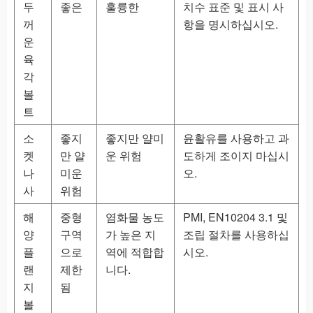
두
좋은
훌륭한
치수 표준 및 표시 사
꺼
항을 명시하십시오.
운
육
각
볼
트
소
좋지
좋지만 얄미
윤활유를 사용하고 과
켓
만 얄
운 위험
도하게 조이지 마십시
나
미운
오.
사
위험
해
중형
염화물 농도
PMI, EN10204 3.1 및
양
구역
가 높은 지
조립 절차를 사용하십
플
으로
역에 적합합
시오.
랜
제한
니다.
지
됨
볼