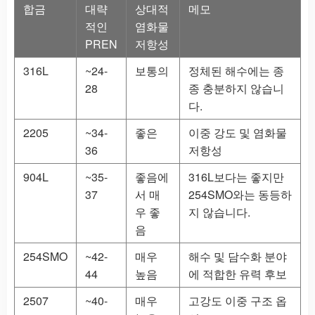
합금
대략
상대적
메모
적인
염화물
PREN
저항성
316L
~24-
보통의
정체된 해수에는 종
28
종 충분하지 않습니
다.
2205
~34-
좋은
이중 강도 및 염화물
36
저항성
904L
~35-
좋음에
316L보다는 좋지만
37
서 매
254SMO와는 동등하
우 좋
지 않습니다.
음
254SMO
~42-
매우
해수 및 담수화 분야
44
높음
에 적합한 유력 후보
2507
~40-
매우
고강도 이중 구조 옵