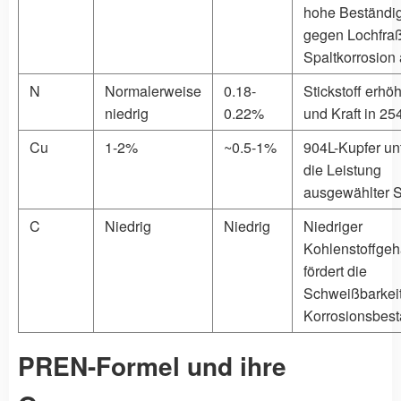
hohe Beständig
gegen Lochfra
Spaltkorrosion 
N
Normalerweise
0.18-
Stickstoff erh
niedrig
0.22%
und Kraft in 
Cu
1-2%
~0.5-1%
904L-Kupfer unt
die Leistung
ausgewählter 
C
Niedrig
Niedrig
Niedriger
Kohlenstoffgeh
fördert die
Schweißbarkei
Korrosionsbest
PREN-Formel und ihre