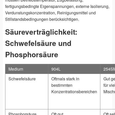
fertigungsbedingte Eigenspannungen, externe Isolierung,
Verdunstungskonzentration, Reinigungsmittel und
Stillstandsbedingungen berücksichtigen.
Säureverträglichkeit:
Schwefelsäure und
Phosphorsäure
Medium
904L
254S
Schwefelsäure
Oftmals stark in
Gut g
bestimmten
für vie
Konzentrationsbereichen
Misch
Phosphorsäure
Oft gut
Oft se