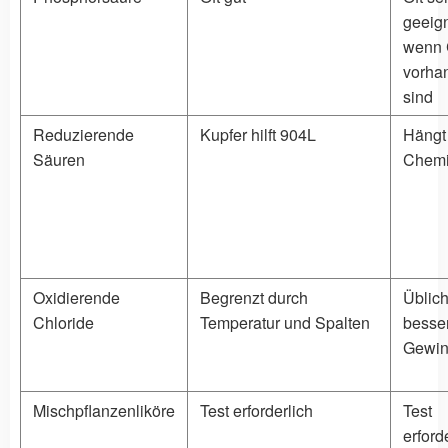
geeign
wenn 
vorha
sind
Reduzierende
Kupfer hilft 904L
Hängt
Säuren
Chemi
Oxidierende
Begrenzt durch
Üblic
Chloride
Temperatur und Spalten
besse
Gewin
Mischpflanzenliköre
Test erforderlich
Test
erford