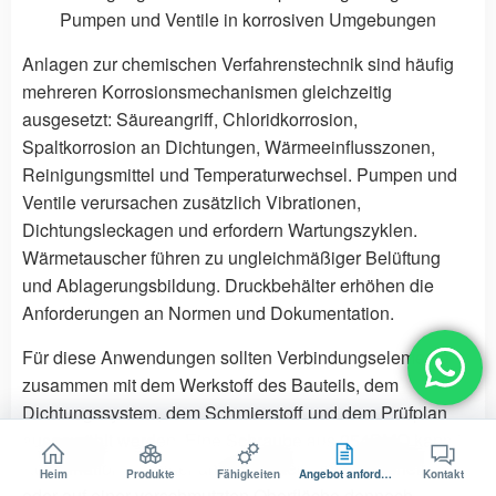
Pumpen und Ventile in korrosiven Umgebungen
Anlagen zur chemischen Verfahrenstechnik sind häufig
mehreren Korrosionsmechanismen gleichzeitig
ausgesetzt: Säureangriff, Chloridkorrosion,
Spaltkorrosion an Dichtungen, Wärmeeinflusszonen,
Reinigungsmittel und Temperaturwechsel. Pumpen und
Ventile verursachen zusätzlich Vibrationen,
Dichtungsleckagen und erfordern Wartungszyklen.
Wärmetauscher führen zu ungleichmäßiger Belüftung
und Ablagerungsbildung. Druckbehälter erhöhen die
Anforderungen an Normen und Dokumentation.
Für diese Anwendungen sollten Verbindungselemente
zusammen mit dem Werkstoff des Bauteils, dem
Dichtungssystem, dem Schmierstoff und dem Prüfplan
ausgewählt werden. Eine Schraube aus 254SMO kann in
Kombination mit einer ungeeigneten Unterlegscheibe
Heim
Produkte
Fähigkeiten
Angebot anfordern
Kontakt
oder auf einer verschmutzten Oberfläche dennoch