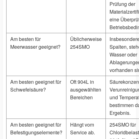
Prüfung der
Materialzertif
eine Überprü
Betriebsbedi
Am besten für
Üblicherweise
Insbesondere
Meerwasser geeignet?
254SMO
Spalten, ste
Wasser oder
Ablagerunge
vorhanden si
Am besten geeignet für
Oft 904L in
Säurekonzent
Schwefelsäure?
ausgewählten
Verunreinig
Bereichen
und Tempera
bestimmen d
Ergebnis.
Am besten geeignet für
Hängt vom
254SMO für
Befestigungselemente?
Service ab.
Chloridbelas