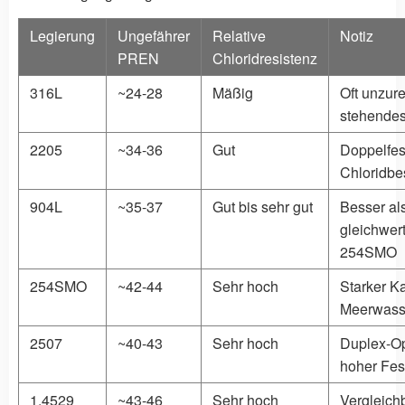
Legierung
Ungefährer
Relative
Notiz
PREN
Chloridresistenz
316L
~24-28
Mäßig
Oft unzure
stehende
2205
~34-36
Gut
Doppelfest
Chloridbe
904L
~35-37
Gut bis sehr gut
Besser als
gleichwert
254SMO
254SMO
~42-44
Sehr hoch
Starker Ka
Meerwass
2507
~40-43
Sehr hoch
Duplex-Op
hoher Fest
1.4529
~43-46
Sehr hoch
Vergleich