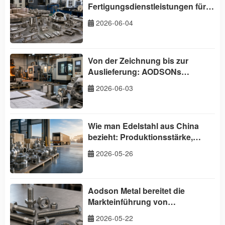
Fertigungsdienstleistungen für
Schiffsausrüstung aus China
2026-06-04
Von der Zeichnung bis zur
Auslieferung: AODSONs
Komplettservice für Gießerei und
2026-06-03
Bearbeitung
Wie man Edelstahl aus China
bezieht: Produktionsstärke,
weltweite Lieferung und ein
2026-05-26
Leitfaden für Käufer
Aodson Metal bereitet die
Markteinführung von
Nickelbasis-Superlegierungs-
2026-05-22
Befestigungselementen im Juni