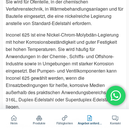
Sie wird für Ofenteile, in der chemischen
Verfahrenstechnik, in Wärmebehandlungsanlagen und für
Bauteile eingesetzt, die eine nickelreiche Legierung
anstelle von Standard-Edelstahl erfordern.
Inconel 625 ist eine Nickel-Chrom-Molybdän-Legierung
mit hoher Korrosionsbeständigkeit und guter Festigkeit
bei hohen Temperaturen. Sie wird häufig für
Anwendungen in der Chemie-, Schiffs- und Offshore-
Industrie sowie in Umgebungen mit starker Korrosion
eingesetzt. Bei Pumpen- und Ventilkomponenten kann
Inconel 625 gewählt werden, wenn die
Einsatzbedingungen für heiße, korrosive Medien
außerhalb des praktischen Anwendungsbereichs von
316L, Duplex-Edelstahl oder Superduplex-Edelstahl
liegen.
Inconel 718 ist eine ausscheidungshärtende
Heim
Produkte
Fähigkeiten
Angebot anfordern
Kontakt
Superlegierung auf Nickelbasis. Sie wird häufig dort