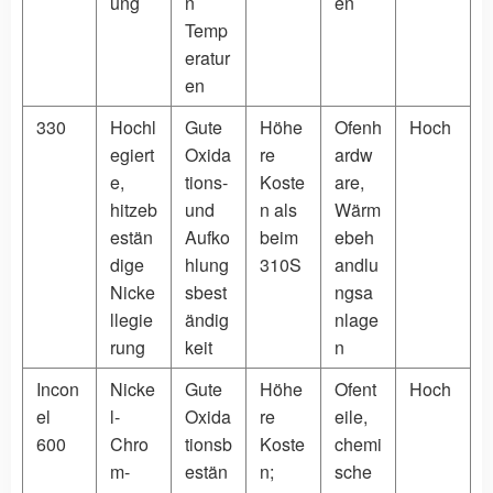
ung
n
en
Temp
eratur
en
330
Hochl
Gute
Höhe
Ofenh
Hoch
egiert
Oxida
re
ardw
e,
tions-
Koste
are,
hitzeb
und
n als
Wärm
estän
Aufko
beim
ebeh
dige
hlung
310S
andlu
Nicke
sbest
ngsa
llegie
ändig
nlage
rung
keit
n
Incon
Nicke
Gute
Höhe
Ofent
Hoch
el
l-
Oxida
re
eile,
600
Chro
tionsb
Koste
chemi
m-
estän
n;
sche