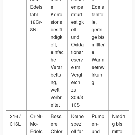
Edels
e
empe
Edels
tahl
Korro
raturf
tahltei
18Cr-
sions
estigk
le,
8Ni
bestä
eit
gerin
ndigk
und
ge bis
eit,
Oxida
mittler
einfac
tionsr
e
he
eserv
Wärm
Verar
e im
eeinw
beitu
Vergl
irkun
ng,
eich
g
weit
zu
verbr
309/3
eitet
10S
316 /
Cr-Ni-
Bess
Keine
Pump
Niedri
316L
Mo-
ere
spezi
en-
g bis
Edels
Chlori
ell für
und
mittel