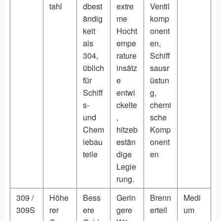
tahl
dbest
extre
Ventil
ändig
me
komp
keit
Hocht
onent
als
empe
en,
304,
rature
Schiff
üblich
insätz
sausr
für
e
üstun
Schiff
entwi
g,
s-
ckelte
chemi
und
,
sche
Chem
hitzeb
Komp
iebau
estän
onent
teile
dige
en
Legie
rung.
309 /
Höhe
Bess
Gerin
Brenn
Medi
309S
rer
ere
gere
erteil
um