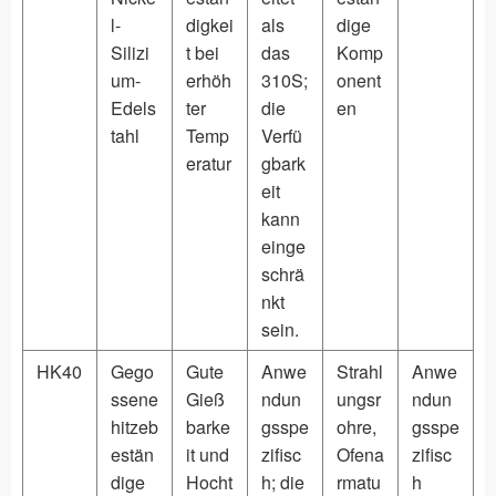
l-
digkei
als
dige
Silizi
t bei
das
Komp
um-
erhöh
310S;
onent
Edels
ter
die
en
tahl
Temp
Verfü
eratur
gbark
eit
kann
einge
schrä
nkt
sein.
HK40
Gego
Gute
Anwe
Strahl
Anwe
ssene
Gieß
ndun
ungsr
ndun
hitzeb
barke
gsspe
ohre,
gsspe
estän
it und
zifisc
Ofena
zifisc
dige
Hocht
h; die
rmatu
h