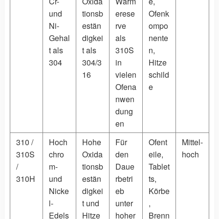
Cr-
Oxida
Wärm
e,
und
tionsb
erese
Ofenk
Ni-
estän
rve
ompo
Gehal
digkei
als
nente
t als
t als
310S
n,
304
304/3
in
Hitze
16
vielen
schild
Ofena
e
nwen
dung
en
310 /
Hoch
Hohe
Für
Ofent
Mittel-
310S
chro
Oxida
den
eile,
hoch
/
m-
tionsb
Daue
Tablet
310H
und
estän
rbetri
ts,
Nicke
digkei
eb
Körbe
l-
t und
unter
,
Edels
Hitze
hoher
Brenn