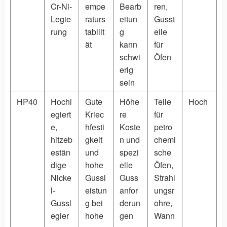
Cr-Ni-
empe
Bearb
ren,
Legie
raturs
eitun
Gusst
rung
tabilit
g
eile
ät
kann
für
schwi
Öfen
erig
sein
HP40
Hochl
Gute
Höhe
Teile
Hoch
egiert
Kriec
re
für
e,
hfesti
Koste
petro
hitzeb
gkeit
n und
chemi
estän
und
spezi
sche
dige
hohe
elle
Öfen,
Nicke
Gussl
Guss
Strahl
l-
eistun
anfor
ungsr
Gussl
g bei
derun
ohre,
egier
hohe
gen
Wann