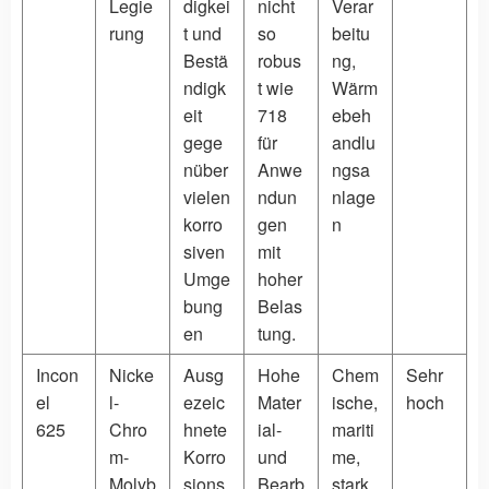
Legie
digkei
nicht
Verar
rung
t und
so
beitu
Bestä
robus
ng,
ndigk
t wie
Wärm
eit
718
ebeh
gege
für
andlu
nüber
Anwe
ngsa
vielen
ndun
nlage
korro
gen
n
siven
mit
Umge
hoher
bung
Belas
en
tung.
Incon
Nicke
Ausg
Hohe
Chem
Sehr
el
l-
ezeic
Mater
ische,
hoch
625
Chro
hnete
ial-
mariti
m-
Korro
und
me,
Molyb
sions
Bearb
stark