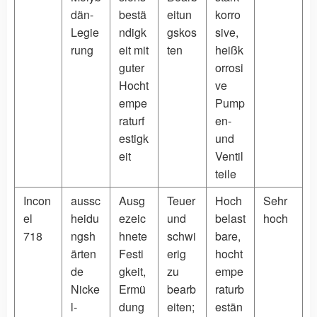
dän-
bestä
eitun
korro
Legie
ndigk
gskos
sive,
rung
eit mit
ten
heißk
guter
orrosi
Hocht
ve
empe
Pump
raturf
en-
estigk
und
eit
Ventil
teile
Incon
aussc
Ausg
Teuer
Hoch
Sehr
el
heidu
ezeic
und
belast
hoch
718
ngsh
hnete
schwi
bare,
ärten
Festi
erig
hocht
de
gkeit,
zu
empe
Nicke
Ermü
bearb
raturb
l-
dung
eiten;
estän