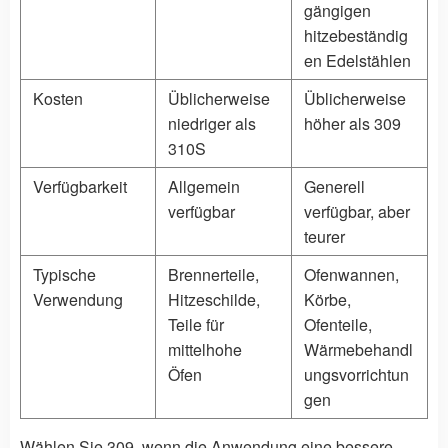
gängigen
hitzebeständig
en Edelstählen
Kosten
Üblicherweise
Üblicherweise
niedriger als
höher als 309
310S
Verfügbarkeit
Allgemein
Generell
verfügbar
verfügbar, aber
teurer
Typische
Brennerteile,
Ofenwannen,
Verwendung
Hitzeschilde,
Körbe,
Teile für
Ofenteile,
mittelhohe
Wärmebehandl
Öfen
ungsvorrichtun
gen
Wählen Sie 309, wenn die Anwendung eine bessere