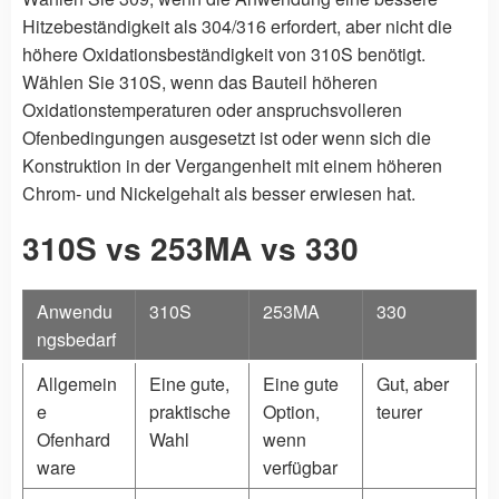
Hitzebeständigkeit als 304/316 erfordert, aber nicht die
höhere Oxidationsbeständigkeit von 310S benötigt.
Wählen Sie 310S, wenn das Bauteil höheren
Oxidationstemperaturen oder anspruchsvolleren
Ofenbedingungen ausgesetzt ist oder wenn sich die
Konstruktion in der Vergangenheit mit einem höheren
Chrom- und Nickelgehalt als besser erwiesen hat.
310S vs 253MA vs 330
Anwendu
310S
253MA
330
ngsbedarf
Allgemein
Eine gute,
Eine gute
Gut, aber
e
praktische
Option,
teurer
Ofenhard
Wahl
wenn
ware
verfügbar