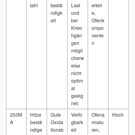
tahl
bestä
Last
erteil
ndigk
und
e,
eit
bei
Ofenk
Kriec
ompo
hgän
nente
gen
n
mögli
cherw
eise
nicht
optim
al
geeig
net.
253M
Hitze
Gute
Verfü
Ofena
Hoch
A
bestä
Oxida
gbark
rmatu
ndige
tionsb
eit
ren,