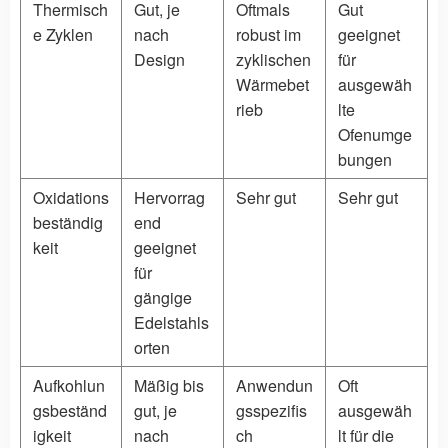
Thermisch
Gut, je
Oftmals
Gut
e Zyklen
nach
robust im
geeignet
Design
zyklischen
für
Wärmebet
ausgewäh
rieb
lte
Ofenumge
bungen
Oxidations
Hervorrag
Sehr gut
Sehr gut
beständig
end
keit
geeignet
für
gängige
Edelstahls
orten
Aufkohlun
Mäßig bis
Anwendun
Oft
gsbeständ
gut, je
gsspezifis
ausgewäh
igkeit
nach
ch
lt für die