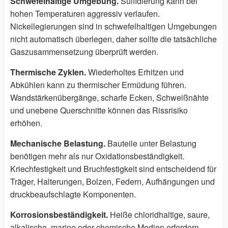
Schwefelhaltige Umgebung.
Sulfidierung kann bei
hohen Temperaturen aggressiv verlaufen.
Nickellegierungen sind in schwefelhaltigen Umgebungen
nicht automatisch überlegen, daher sollte die tatsächliche
Gaszusammensetzung überprüft werden.
Thermische Zyklen.
Wiederholtes Erhitzen und
Abkühlen kann zu thermischer Ermüdung führen.
Wandstärkenübergänge, scharfe Ecken, Schweißnähte
und unebene Querschnitte können das Rissrisiko
erhöhen.
Mechanische Belastung.
Bauteile unter Belastung
benötigen mehr als nur Oxidationsbeständigkeit.
Kriechfestigkeit und Bruchfestigkeit sind entscheidend für
Träger, Halterungen, Bolzen, Federn, Aufhängungen und
druckbeaufschlagte Komponenten.
Korrosionsbeständigkeit.
Heiße chloridhaltige, saure,
alkalische, marine oder chemische Medien erfordern