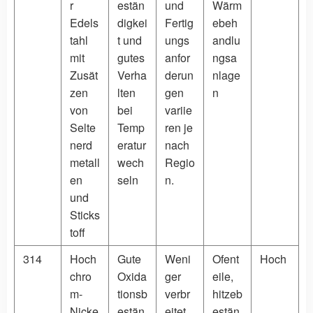
r
estän
und
Wärm
Edels
digkei
Fertig
ebeh
tahl
t und
ungs
andlu
mit
gutes
anfor
ngsa
Zusät
Verha
derun
nlage
zen
lten
gen
n
von
bei
variie
Selte
Temp
ren je
nerd
eratur
nach
metall
wech
Regio
en
seln
n.
und
Sticks
toff
314
Hoch
Gute
Weni
Ofent
Hoch
chro
Oxida
ger
eile,
m-
tionsb
verbr
hitzeb
Nicke
estän
eitet
estän