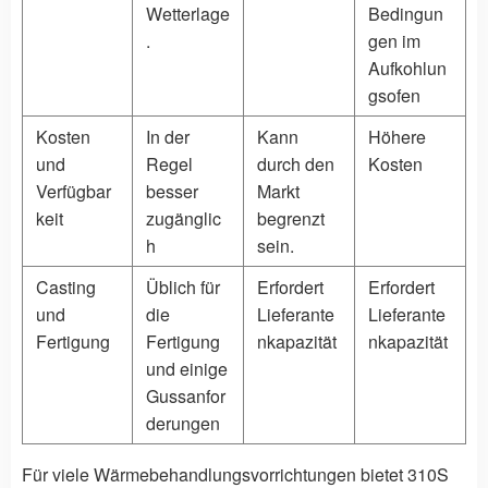
Wetterlage
Bedingun
.
gen im
Aufkohlun
gsofen
Kosten
In der
Kann
Höhere
und
Regel
durch den
Kosten
Verfügbar
besser
Markt
keit
zugänglic
begrenzt
h
sein.
Casting
Üblich für
Erfordert
Erfordert
und
die
Lieferante
Lieferante
Fertigung
Fertigung
nkapazität
nkapazität
und einige
Gussanfor
derungen
Für viele Wärmebehandlungsvorrichtungen bietet 310S