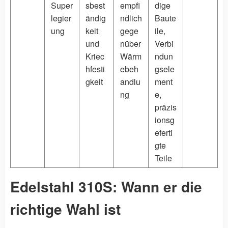
Super
sbest
empfi
dige
legier
ändig
ndlich
Baute
ung
keit
gege
ile,
und
nüber
Verbi
Kriec
Wärm
ndun
hfesti
ebeh
gsele
gkeit
andlu
ment
ng
e,
präzis
ionsg
eferti
gte
Teile
Edelstahl 310S: Wann er die
richtige Wahl ist