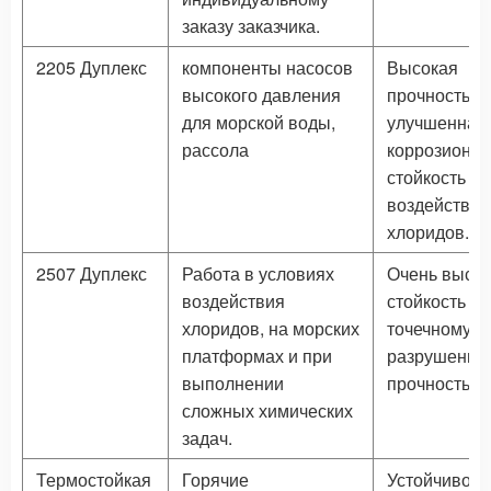
заказу заказчика.
2205 Дуплекс
компоненты насосов
Высокая
высокого давления
прочность,
для морской воды,
улучшенная
рассола
коррозионн
стойкость к
воздействи
хлоридов.
2507 Дуплекс
Работа в условиях
Очень высо
воздействия
стойкость к
хлоридов, на морских
точечному
платформах и при
разрушению
выполнении
прочность.
сложных химических
задач.
Термостойкая
Горячие
Устойчивост