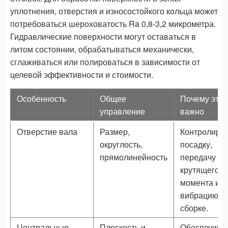
уплотнения, отверстия и износостойкого кольца может
потребоваться шероховатость Ra 0,8-3,2 микрометра.
Гидравлические поверхности могут оставаться в
литом состоянии, обрабатываться механически,
сглаживаться или полироваться в зависимости от
целевой эффективности и стоимости.
Особенность
Общее
Почему это
управление
важно
Отверстие вала
Размер,
Контролируе
округлость,
посадку,
прямолинейность
передачу
крутящего
момента и
вибрацию п
сборке.
Центральные
Плоскость и
Обеспечива