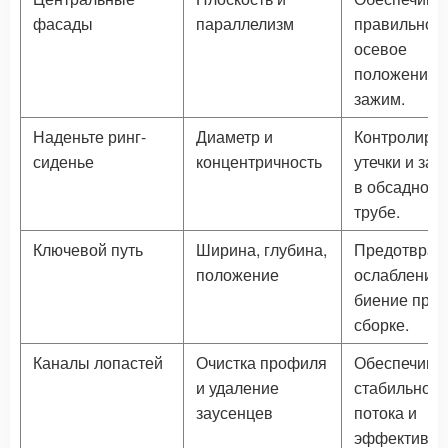
фасады
параллелизм
правильное
осевое
положение 
зажим.
Наденьте ринг-
Диаметр и
Контролируе
сиденье
концентричность
утечки и заз
в обсадной
трубе.
Ключевой путь
Ширина, глубина,
Предотвращ
положение
ослабление 
биение при
сборке.
Каналы лопастей
Очистка профиля
Обеспечива
и удаление
стабильност
заусенцев
потока и
эффективно