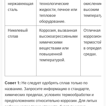
нержавеющая
технологические
окислению и
сталь
жидкости, печное или
высоким
тепловое
температур
оборудование.
Никелевый
Коррозия, вызванная
Отличная
сплав
высокоагрессивными
коррозионна
химическими
термостойко
веществами или
в определе
повышенной
средах.
температурой.
Совет 1:
Не следует одобрять сплав только по
названию. Запросите информацию о стандарте,
химических пределах, условиях термообработки и
предположениях относительно коррозии. Для литых