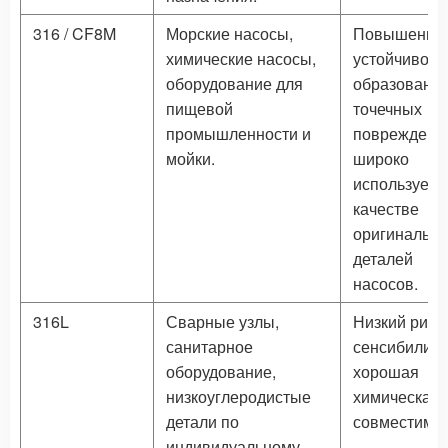
316 / CF8M
Морские насосы,
Повышенна
химические насосы,
устойчивость
оборудование для
образовани
пищевой
точечных
промышленности и
повреждени
мойки.
широко
используетс
качестве
оригинальн
деталей
насосов.
316L
Сварные узлы,
Низкий риск
санитарное
сенсибилиза
оборудование,
хорошая
низкоуглеродистые
химическая
детали по
совместимос
индивидуальному