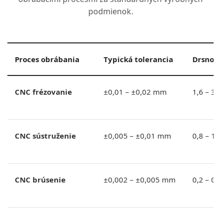
podmienok.
Proces obrábania
Typická tolerancia
Drsnos
CNC frézovanie
±0,01 – ±0,02 mm
1,6 – 3,
CNC sústruženie
±0,005 – ±0,01 mm
0,8 – 1,
CNC brúsenie
±0,002 – ±0,005 mm
0,2 – 0,