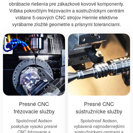
obrábacie riešenia pre zákazkové kovové komponenty.
Vďaka pokročilým frézovacím a sústružníckym centrám
vrátane 5-osových CNC strojov Hermle efektívne
vyrábame zložité geometrie s prísnymi toleranciami.
Presné CNC
Presné CNC
frézovacie služby
sústružnícke služby
Spoločnosť Aodson
Spoločnosť Aodson,
poskytuje vysoko presné
vybavená najmodernejšími
CNC frézovanie s
sústružníckymi centrami a