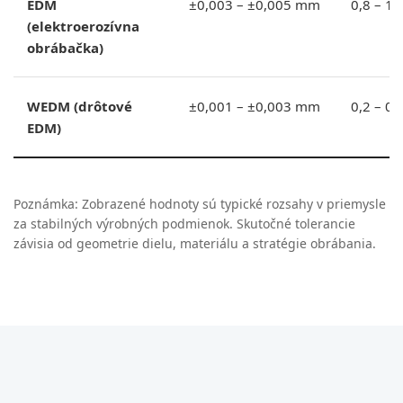
EDM
±0,003 – ±0,005 mm
0,8 – 1,
(elektroerozívna
obrábačka)
WEDM (drôtové
±0,001 – ±0,003 mm
0,2 – 0,
EDM)
Poznámka: Zobrazené hodnoty sú typické rozsahy v priemysle
za stabilných výrobných podmienok. Skutočné tolerancie
závisia od geometrie dielu, materiálu a stratégie obrábania.