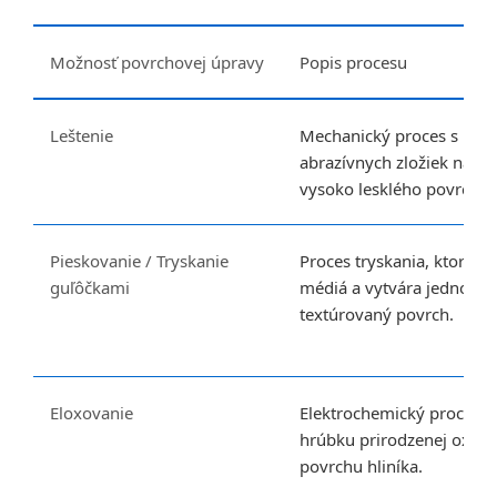
Možnosť povrchovej úpravy
Popis procesu
Leštenie
Mechanický proces s pou
abrazívnych zložiek na do
vysoko lesklého povrchu.
Pieskovanie / Tryskanie
Proces tryskania, ktorý 
guľôčkami
médiá a vytvára jednotný
textúrovaný povrch.
Eloxovanie
Elektrochemický proces, k
hrúbku prirodzenej oxidov
povrchu hliníka.