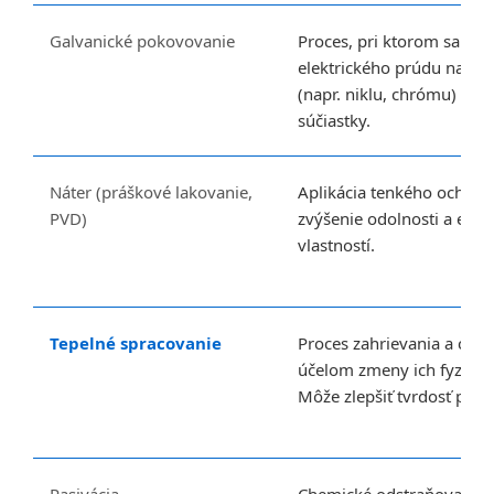
Galvanické pokovovanie
Proces, pri ktorom sa p
elektrického prúdu nanáš
(napr. niklu, chrómu) na 
súčiastky.
Náter (práškové lakovanie,
Aplikácia tenkého ochran
PVD)
zvýšenie odolnosti a este
vlastností.
Tepelné spracovanie
Proces zahrievania a chla
účelom zmeny ich fyzikáln
Môže zlepšiť tvrdosť povr