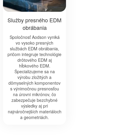
Služby presného EDM
obrábania
Spoločnosť Aodson vyniká
vo vysoko presných
službách EDM obrábania,
pričom integruje technológie
drôtového EDM aj
hĺbkového EDM.
Špecializujeme sa na
výrobu zložitých a
dômyselných komponentov
s výnimočnou presnosťou
na úrovni mikrónov, čo
zabezpečuje bezchybné
výsledky aj pri
najnáročnejších materiáloch
a geometriách.