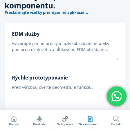
komponentu.
Preskúmajte všetky priemyselné aplikácie →
EDM služby
Vytvárajte jemné profily a ťažko obrábateľné prvky
pomocou drôtového a hĺbkového EDM obrábania.
→
Rýchle prototypovanie
Pred výrobou overte geometriu a funkciu.
→
Inžinierstvo a DFM
Domov
Produkty
Schopnosti
Získať cenovú ponuku
Kontakt