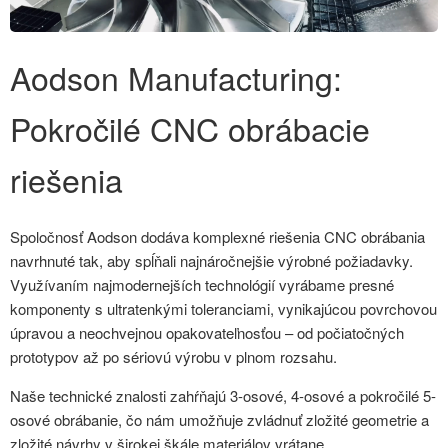
Aodson Manufacturing:
Pokročilé CNC obrábacie
riešenia
Spoločnosť Aodson dodáva komplexné riešenia CNC obrábania
navrhnuté tak, aby spĺňali najnáročnejšie výrobné požiadavky.
Využívaním najmodernejších technológií vyrábame presné
komponenty s ultratenkými toleranciami, vynikajúcou povrchovou
úpravou a neochvejnou opakovateľnosťou – od počiatočných
prototypov až po sériovú výrobu v plnom rozsahu.
Naše technické znalosti zahŕňajú 3-osové, 4-osové a pokročilé 5-
osové obrábanie, čo nám umožňuje zvládnuť zložité geometrie a
zložité návrhy v širokej škále materiálov vrátane