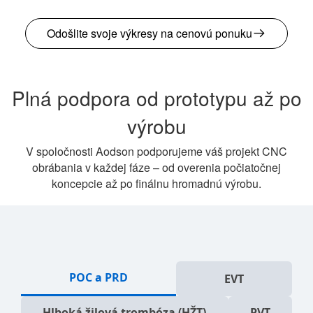
Odošlite svoje výkresy na cenovú ponuku
Plná podpora od prototypu až po
výrobu
V spoločnosti Aodson podporujeme váš projekt CNC
obrábania v každej fáze – od overenia počiatočnej
koncepcie až po finálnu hromadnú výrobu.
POC a PRD
EVT
Hlboká žilová trombóza (HŽT)
PVT