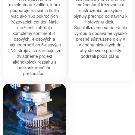
excelentnou kvalitou, ktoré
možnosťami frézovania a
podporuje rozsiahla flotila
sústruženia, poskytuje
viac ako 150 pokročilých
plynulý prechod od návrhu k
frézovacích centier. Naše
hotovému dielu.
možnosti zahŕňajú
Špecializujeme sa na rýchlu
kompletný sortiment 3-
výrobu a dodávame vysoko
osových, 4-osových a
presné sústružené diely v
najmodernejších 5-osových
priebehu niekoľkých dní,
CNC strojov, čo zaručuje, že
aby ste svoje projekty
zvládneme projekt
dodržali podľa plánu.
akéhokoľvek rozsahu s
bezkonkurenčnou
presnosťou.