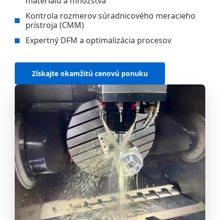
materiálu a množstva
Kontrola rozmerov súradnicového meracieho
prístroja (CMM)
Expertný DFM a optimalizácia procesov
Získajte okamžitú cenovú ponuku