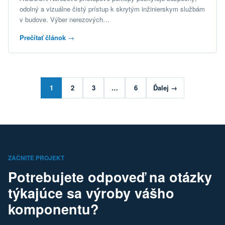
odolný a vizuálne čistý prístup k skrytým inžinierskym službám
v budove. Výber nerezových…
Prečítať článok
→
1
2
3
…
6
Ďalej →
ZAČNITE PROJEKT
Potrebujete odpoveď na otázky
týkajúce sa výroby vášho
komponentu?