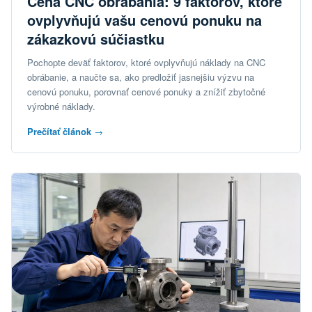
Cena CNC obrábania: 9 faktorov, ktoré
ovplyvňujú vašu cenovú ponuku na
zákazkovú súčiastku
Pochopte deväť faktorov, ktoré ovplyvňujú náklady na CNC
obrábanie, a naučte sa, ako predložiť jasnejšiu výzvu na
cenovú ponuku, porovnať cenové ponuky a znížiť zbytočné
výrobné náklady.
Prečítať článok
→