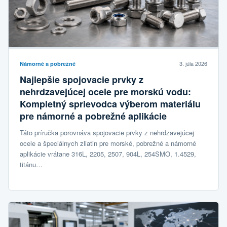
3. júla 2026
Námorné a pobrežné
Najlepšie spojovacie prvky z
nehrdzavejúcej ocele pre morskú vodu:
Kompletný sprievodca výberom materiálu
pre námorné a pobrežné aplikácie
Táto príručka porovnáva spojovacie prvky z nehrdzavejúcej
ocele a špeciálnych zliatin pre morské, pobrežné a námorné
aplikácie vrátane 316L, 2205, 2507, 904L, 254SMO, 1.4529,
titánu…