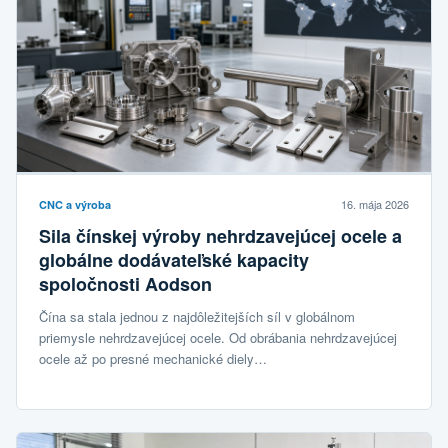
16. mája 2026
CNC a výroba
Sila čínskej výroby nehrdzavejúcej ocele a
globálne dodávateľské kapacity
spoločnosti Aodson
Čína sa stala jednou z najdôležitejších síl v globálnom
priemysle nehrdzavejúcej ocele. Od obrábania nehrdzavejúcej
ocele až po presné mechanické diely…