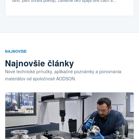
lano, pánt otvára poklop, závesné oko spája dve časti a…
NAJNOVŠIE
Najnovšie články
Nové technické príručky, aplikačné poznámky a porovnania
materiálov od spoločnosti AODSON.