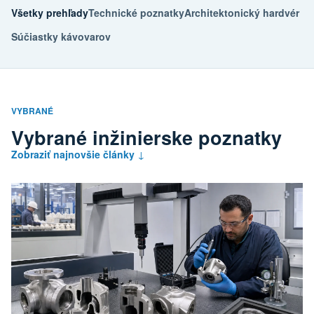
Všetky prehľady
Technické poznatky
Architektonický hardvér
Súčiastky kávovarov
VYBRANÉ
Vybrané inžinierske poznatky
Zobraziť najnovšie články
↓