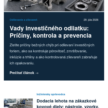
29. júla 2026
Odlievanie a zlievareň
Vady investičného odliatku:
Príčiny, kontrola a prevencia
Zistite príčiny bežných chýb pri odlievaní investičných
foriem, ako sa kontroluje pórovitosť, zmršťovanie,
inklúzie a trhliny a ako kontrolovaná zlievareň zabraňuje
ich opakovaniu.
Prečítať článok
→
Inžiniersky sprievodca
Dodacia lehota na zákazkové
kovové diely: nástroje, vzorky,