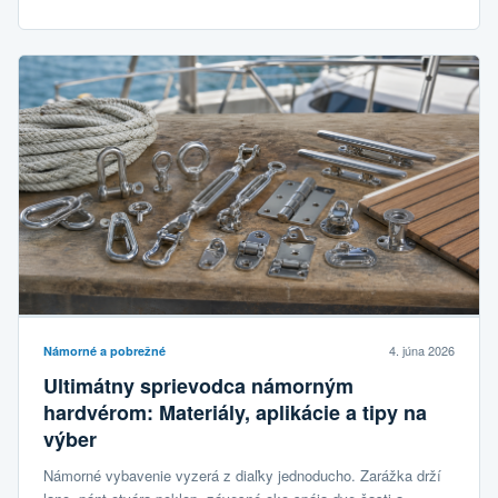
4. júna 2026
Námorné a pobrežné
Ultimátny sprievodca námorným
hardvérom: Materiály, aplikácie a tipy na
výber
Námorné vybavenie vyzerá z diaľky jednoducho. Zarážka drží