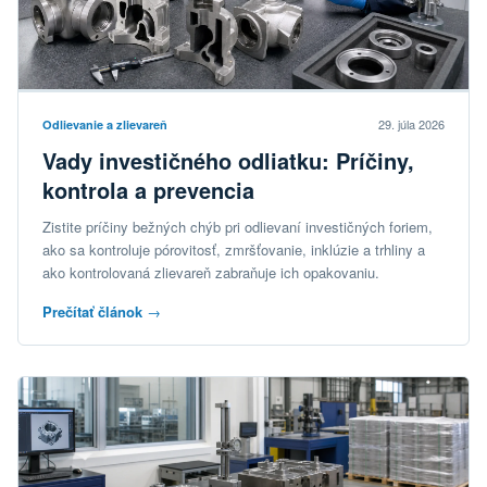
29. júla 2026
Odlievanie a zlievareň
Vady investičného odliatku: Príčiny,
kontrola a prevencia
Zistite príčiny bežných chýb pri odlievaní investičných foriem,
ako sa kontroluje pórovitosť, zmršťovanie, inklúzie a trhliny a
ako kontrolovaná zlievareň zabraňuje ich opakovaniu.
Prečítať článok
→