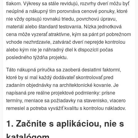
tlakom. Výkresy sa stále revidujú, rozvrhy dverí môžu byť
neúplné a nákupný tím porovnáva cenové ponuky, ktoré
nie vždy opisujú rovnakú triedu, povrchovú úpravu,
materiál alebo štandard testovania. Nízka jednotková
cena môže vyzerať atraktívne, kým sa pánt pri pobrežnom
vchode nezhrdzavie, zatvárač dverí neprejde kontrolou
alebo kým nie je náhradný diel k dispozícii počas
posledného týždňa projektu.
Táto nákupná príručka sa zaoberá desiatimi faktormi,
ktoré by si mal každý dodávateľ skontrolovať pred
zadaním objednávky na architektonické kovanie. Je
napísaná pre reálne projektové podmienky: prísne
termíny, meniace sa požiadavky na stavenisko, viacero
remesiel a potreba vyvážiť kvalitu s kontrolou nákladov.
1. Začnite s aplikáciou, nie s
katalógom