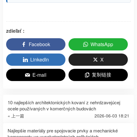
zdieľať：
Facebook
WhatsApp
LinkedIn
X
复制链接
E-mail
10 najlepších architektonických kovaní z nehrdzavejúcej
ocele používaných v komerčných budovách
« 上一篇
2026-06-03 18:21
Najlepšie materiály pre spojovacie prvky a mechanické
komponenty vo vysokoteplotných aplikáciách