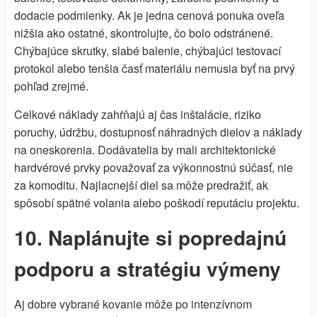
dodacie podmienky. Ak je jedna cenová ponuka oveľa
nižšia ako ostatné, skontrolujte, čo bolo odstránené.
Chýbajúce skrutky, slabé balenie, chýbajúci testovací
protokol alebo tenšia časť materiálu nemusia byť na prvý
pohľad zrejmé.
Celkové náklady zahŕňajú aj čas inštalácie, riziko
poruchy, údržbu, dostupnosť náhradných dielov a náklady
na oneskorenia. Dodávatelia by mali architektonické
hardvérové prvky považovať za výkonnostnú súčasť, nie
za komoditu. Najlacnejší diel sa môže predražiť, ak
spôsobí spätné volania alebo poškodí reputáciu projektu.
10. Naplánujte si popredajnú
podporu a stratégiu výmeny
Aj dobre vybrané kovanie môže po intenzívnom