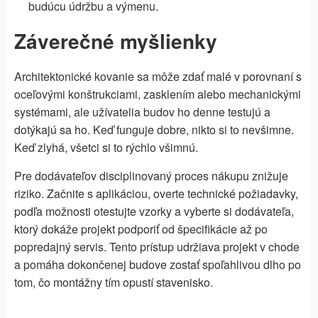
budúcu údržbu a výmenu.
Záverečné myšlienky
Architektonické kovanie sa môže zdať malé v porovnaní s
oceľovými konštrukciami, zasklením alebo mechanickými
systémami, ale užívatelia budov ho denne testujú a
dotýkajú sa ho. Keď funguje dobre, nikto si to nevšimne.
Keď zlyhá, všetci si to rýchlo všimnú.
Pre dodávateľov disciplinovaný proces nákupu znižuje
riziko. Začnite s aplikáciou, overte technické požiadavky,
podľa možnosti otestujte vzorky a vyberte si dodávateľa,
ktorý dokáže projekt podporiť od špecifikácie až po
popredajný servis. Tento prístup udržiava projekt v chode
a pomáha dokončenej budove zostať spoľahlivou dlho po
tom, čo montážny tím opustí stavenisko.