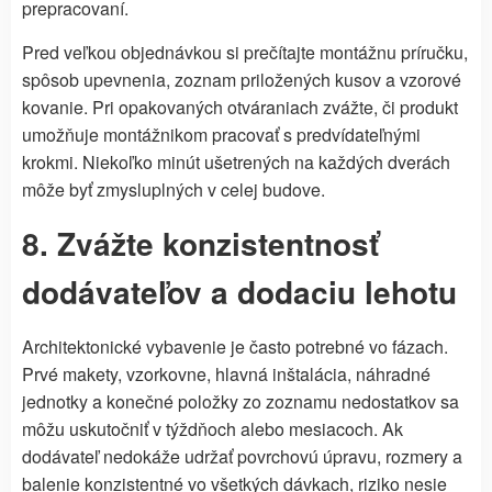
prepracovaní.
Pred veľkou objednávkou si prečítajte montážnu príručku,
spôsob upevnenia, zoznam priložených kusov a vzorové
kovanie. Pri opakovaných otváraniach zvážte, či produkt
umožňuje montážnikom pracovať s predvídateľnými
krokmi. Niekoľko minút ušetrených na každých dverách
môže byť zmysluplných v celej budove.
8. Zvážte konzistentnosť
dodávateľov a dodaciu lehotu
Architektonické vybavenie je často potrebné vo fázach.
Prvé makety, vzorkovne, hlavná inštalácia, náhradné
jednotky a konečné položky zo zoznamu nedostatkov sa
môžu uskutočniť v týždňoch alebo mesiacoch. Ak
dodávateľ nedokáže udržať povrchovú úpravu, rozmery a
balenie konzistentné vo všetkých dávkach, riziko nesie