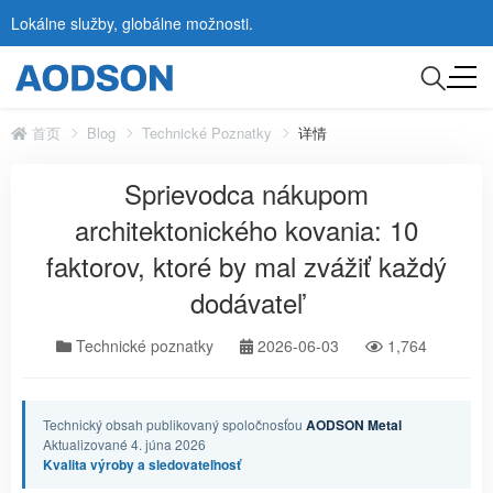
Lokálne služby, globálne možnosti.
首页
Blog
Technické Poznatky
详情
Sprievodca nákupom
architektonického kovania: 10
faktorov, ktoré by mal zvážiť každý
dodávateľ
Technické poznatky
2026-06-03
1,764
Technický obsah publikovaný spoločnosťou
AODSON Metal
Aktualizované 4. júna 2026
Kvalita výroby a sledovateľnosť