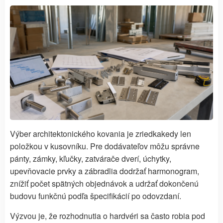
Výber architektonického kovania je zriedkakedy len
položkou v kusovníku. Pre dodávateľov môžu správne
pánty, zámky, kľučky, zatvárače dverí, úchytky,
upevňovacie prvky a zábradlia dodržať harmonogram,
znížiť počet spätných objednávok a udržať dokončenú
budovu funkčnú podľa špecifikácií po odovzdaní.
Výzvou je, že rozhodnutia o hardvéri sa často robia pod