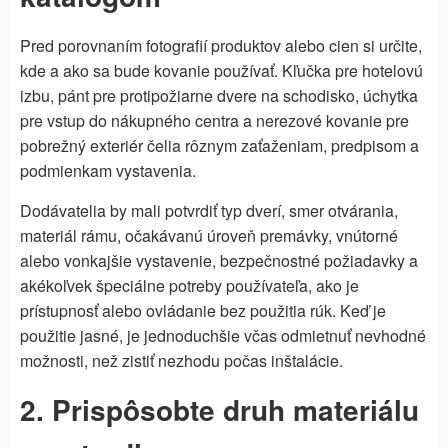
Pred porovnaním fotografií produktov alebo cien si určite,
kde a ako sa bude kovanie používať. Kľučka pre hotelovú
izbu, pánt pre protipožiarne dvere na schodisko, úchytka
pre vstup do nákupného centra a nerezové kovanie pre
pobrežný exteriér čelia rôznym zaťaženiam, predpisom a
podmienkam vystavenia.
Dodávatelia by mali potvrdiť typ dverí, smer otvárania,
materiál rámu, očakávanú úroveň premávky, vnútorné
alebo vonkajšie vystavenie, bezpečnostné požiadavky a
akékoľvek špeciálne potreby používateľa, ako je
prístupnosť alebo ovládanie bez použitia rúk. Keď je
použitie jasné, je jednoduchšie včas odmietnuť nevhodné
možnosti, než zistiť nezhodu počas inštalácie.
2. Prispôsobte druh materiálu