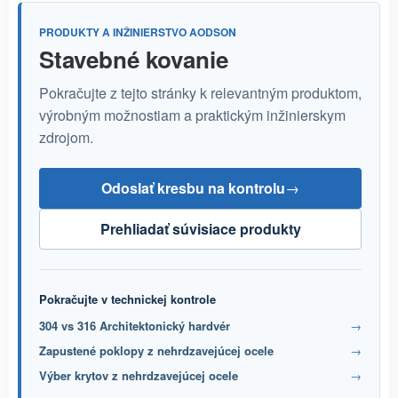
PRODUKTY A INŽINIERSTVO AODSON
Stavebné kovanie
Pokračujte z tejto stránky k relevantným produktom,
výrobným možnostiam a praktickým inžinierskym
zdrojom.
Odoslať kresbu na kontrolu
→
Prehliadať súvisiace produkty
Pokračujte v technickej kontrole
304 vs 316 Architektonický hardvér
→
Zapustené poklopy z nehrdzavejúcej ocele
→
Výber krytov z nehrdzavejúcej ocele
→