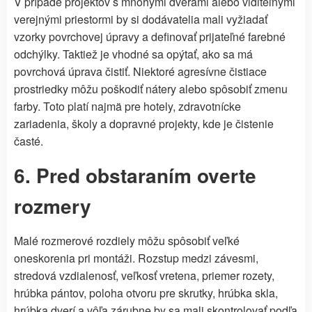
V prípade projektov s mnohými dverami alebo viditeľnými
verejnými priestormi by si dodávatelia mali vyžiadať
vzorky povrchovej úpravy a definovať prijateľné farebné
odchýlky. Taktiež je vhodné sa opýtať, ako sa má
povrchová úprava čistiť. Niektoré agresívne čistiace
prostriedky môžu poškodiť nátery alebo spôsobiť zmenu
farby. Toto platí najmä pre hotely, zdravotnícke
zariadenia, školy a dopravné projekty, kde je čistenie
časté.
6. Pred obstaraním overte
rozmery
Malé rozmerové rozdiely môžu spôsobiť veľké
oneskorenia pri montáži. Rozstup medzi závesmi,
stredová vzdialenosť, veľkosť vretena, priemer rozety,
hrúbka pántov, poloha otvoru pre skrutky, hrúbka skla,
hrúbka dverí a vôľa zárubne by sa mali skontrolovať podľa