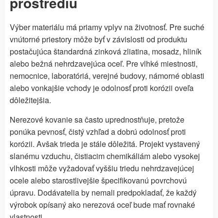
prostrediu
Výber materiálu má priamy vplyv na životnosť. Pre suché
vnútorné priestory môže byť v závislosti od produktu
postačujúca štandardná zinková zliatina, mosadz, hliník
alebo bežná nehrdzavejúca oceľ. Pre vlhké miestnosti,
nemocnice, laboratóriá, verejné budovy, námorné oblasti
alebo vonkajšie vchody je odolnosť proti korózii oveľa
dôležitejšia.
Nerezové kovanie sa často uprednostňuje, pretože
ponúka pevnosť, čistý vzhľad a dobrú odolnosť proti
korózii. Avšak trieda je stále dôležitá. Projekt vystavený
slanému vzduchu, čistiacim chemikáliám alebo vysokej
vlhkosti môže vyžadovať vyššiu triedu nehrdzavejúcej
ocele alebo starostlivejšie špecifikovanú povrchovú
úpravu. Dodávatelia by nemali predpokladať, že každý
výrobok opísaný ako nerezová oceľ bude mať rovnaké
vlastnosti.