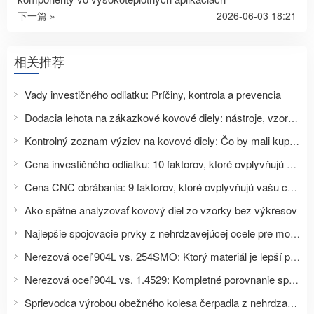
下一篇 »
2026-06-03 18:21
相关推荐
Vady investičného odliatku: Príčiny, kontrola a prevencia
Dodacia lehota na zákazkové kovové diely: nástroje, vzorky, výroba a dodanie
Kontrolný zoznam výziev na kovové diely: Čo by mali kupujúci poslať pre presnú cenovú ponuku
Cena investičného odliatku: 10 faktorov, ktoré ovplyvňujú vašu cenovú ponuku
Cena CNC obrábania: 9 faktorov, ktoré ovplyvňujú vašu cenovú ponuku na zákazkovú súčiastku
Ako spätne analyzovať kovový diel zo vzorky bez výkresov
Najlepšie spojovacie prvky z nehrdzavejúcej ocele pre morskú vodu: Kompletný sprievodca výberom materiálu pre námorné a pobrežné aplikácie
Nerezová oceľ 904L vs. 254SMO: Ktorý materiál je lepší pre spojovacie prvky a aplikácie odolné voči silnej korózii?
Nerezová oceľ 904L vs. 1.4529: Kompletné porovnanie spojovacích prvkov a priemyselných aplikácií
Sprievodca výrobou obežného kolesa čerpadla z nehrdzavejúcej ocele