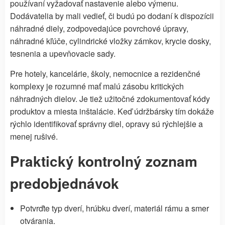
používaní vyžadovať nastavenie alebo výmenu.
Dodávatelia by mali vedieť, či budú po dodaní k dispozícii
náhradné diely, zodpovedajúce povrchové úpravy,
náhradné kľúče, cylindrické vložky zámkov, krycie dosky,
tesnenia a upevňovacie sady.
Pre hotely, kancelárie, školy, nemocnice a rezidenčné
komplexy je rozumné mať malú zásobu kritických
náhradných dielov. Je tiež užitočné zdokumentovať kódy
produktov a miesta inštalácie. Keď údržbársky tím dokáže
rýchlo identifikovať správny diel, opravy sú rýchlejšie a
menej rušivé.
Praktický kontrolný zoznam
predobjednávok
Potvrďte typ dverí, hrúbku dverí, materiál rámu a smer
otvárania.