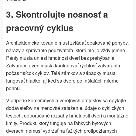
3. Skontrolujte nosnosť a
pracovný cyklus
Architektonické kovanie musí zvládať opakované pohyby,
nárazy a správanie používateľa, ktoré nie je vždy jemné.
Pánty musia uniesť hmotnosť dverí bez prehýbania.
Zatvárače dverí musia kontrolovať rýchlosť zatvárania
počas tisícok cyklov. Telá zámkov a západky musia
fungovať hladko, aj keď sa dvere po inštalácii mierne
pohnú.
V prípade komerčných a verejných projektov sa opýtajte
dodávateľov na menovité zaťaženie, údaje o cyklických
testoch, odporúčané rozsahy hmotnosti dverí a montážne
limity. Produkt, ktorý funguje na ľahkých bytových
dverách, nemusí vydržať na ťažkých protipožiarnych