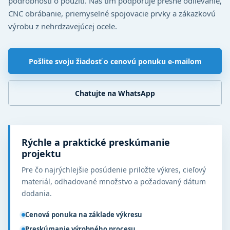
podrobnosti o použití. Náš tím podporuje presné odlievanie,
CNC obrábanie, priemyselné spojovacie prvky a zákazkovú
výrobu z nehrdzavejúcej ocele.
Pošlite svoju žiadosť o cenovú ponuku e-mailom
Chatujte na WhatsApp
Rýchle a praktické preskúmanie
projektu
Pre čo najrýchlejšie posúdenie priložte výkres, cieľový
materiál, odhadované množstvo a požadovaný dátum
dodania.
Cenová ponuka na základe výkresu
Preskúmanie výrobného procesu