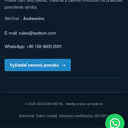
Pošlite nám svoj výkres, materiál a cieľové množstvo na praktické
posúdenie výroby.
WeChat：
Aodsoninc
E-mail:
sales@aodson.com
WhatsApp: +86 158 9600 2001
Vyžiadať cenovú ponuku
© 2026 AODSON METAL. Všetky práva vyhradené.
Súkromie
Súbor cookie
Výrobca s certifikáciou ISO 9001