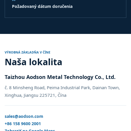
Požadovaný dátum doručenia
VÝROBNÁ ZÁKLADŇA V ČÍNE
Naša lokalita
Taizhou Aodson Metal Technology Co., Ltd.
č. 8 Minsheng Road, Peima Industrial Park, Dainan Town,
Xinghua, Jiangsu 225721, Čína
sales@aodson.com
+86 158 9600 2001
Zobraziť na Google Maps →