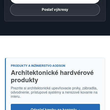
Poslať výkresy
PRODUKTY A INŽINIERSTVO AODSON
Architektonické hardvérové
produkty
Prezrite si architektonické upevňovacie prvky, zábradlia,
odvodnenie, prístupové systémy a nerezové kovanie na
mieru.
Odoslať kresbu na kontrolu
→