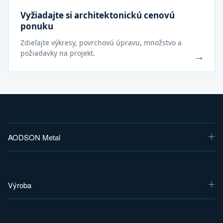
Vyžiadajte si architektonickú cenovú
ponuku
Zdieľajte výkresy, povrchovú úpravu, množstvo a
požiadavky na projekt.
→
AODSON Metal
Výroba