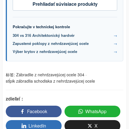
Prehliadať súvisiace produkty
Pokračujte v technickej kontrole
304 vs 316 Architektonický hardvér
→
Zapustené poklopy z nehrdzavejúcej ocele
→
Výber krytov z nehrdzavejúcej ocele
→
标签:
Zábradlie z nehrdzavejúcej ocele 304
·
stĺpik zábradlia schodiska z nehrdzavejúcej ocele
zdieľať：
Facebook
WhatsApp
LinkedIn
X