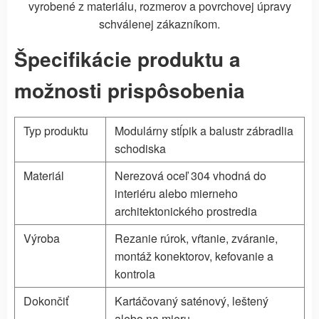
vyrobené z materiálu, rozmerov a povrchovej úpravy
schválenej zákazníkom.
Špecifikácie produktu a
možnosti prispôsobenia
Typ produktu
Modulárny stĺpik a balustr zábradlia
schodiska
Materiál
Nerezová oceľ 304 vhodná do
interiéru alebo mierneho
architektonického prostredia
Výroba
Rezanie rúrok, vŕtanie, zváranie,
montáž konektorov, kefovanie a
kontrola
Dokončiť
Kartáčovaný saténový, leštený
alebo na mieru