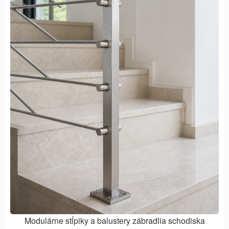
Modulárne stĺpiky a balustery zábradlia schodiska