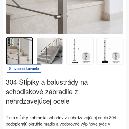
Stavebné kovanie
304 Stĺpiky a balustrády na
schodiskové zábradlie z
nehrdzavejúcej ocele
Tieto stĺpiky zábradlia schodov z nehrdzavejúcej ocele 304
podopierajú okrúhle madlo a vodorovné výplňové tyče v