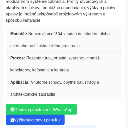
modulárnom systéme zábradlia. Profily štvorcových a
okrúhlych stĺpikov, montážne usporiadanie, výšky a polohy
spojov je možné prispôsobiť projektovým výkresom a
spôsobu inštalácie.
Materiál:
Nerezová oceľ 304 vhodná do interiéru alebo
mierneho architektonického prostredia
Proces:
Rezanie rúrok, vŕtanie, zváranie, montáž
konektorov, kefovanie a kontrola
Aplikácia:
Vnútorné schody, obytné balustrády a
architektonické zábradlia
Cenovú ponuku cez WhatsApp
Vyžiadať cenovú ponuku