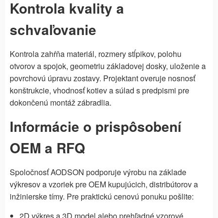
Kontrola kvality a
schvaľovanie
Kontrola zahŕňa materiál, rozmery stĺpikov, polohu
otvorov a spojok, geometriu základovej dosky, uloženie a
povrchovú úpravu zostavy. Projektant overuje nosnosť
konštrukcie, vhodnosť kotiev a súlad s predpismi pre
dokončenú montáž zábradlia.
Informácie o prispôsobení
OEM a RFQ
Spoločnosť AODSON podporuje výrobu na základe
výkresov a vzoriek pre OEM kupujúcich, distribútorov a
inžinierske tímy. Pre praktickú cenovú ponuku pošlite:
2D výkres a 3D model alebo prehľadné vzorové