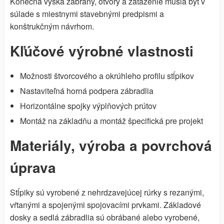
Konečná výška zábrany, otvory a zaťaženie musia byť v
súlade s miestnymi stavebnými predpismi a
konštrukčným návrhom.
Kľúčové výrobné vlastnosti
Možnosti štvorcového a okrúhleho profilu stĺpikov
Nastaviteľná horná podpera zábradlia
Horizontálne spojky výplňových prútov
Montáž na základňu a montáž špecifická pre projekt
Materiály, výroba a povrchová
úprava
Stĺpiky sú vyrobené z nehrdzavejúcej rúrky s rezanými,
vŕtanými a spojenými spojovacími prvkami. Základové
dosky a sedlá zábradlia sú obrábané alebo vyrobené,