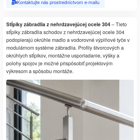
Kontaktujte nás prostredníctvom e-mailu
Stĺpiky zábradlia z nehrdzavejúcej ocele 304
– Tieto
stĺpiky zábradlia schodov z nehrdzavejúcej ocele 304
podopierajú okrúhle madlo a vodorovné výplňové tyče v
modulárnom systéme zábradlia. Profily štvorcových a
okrúhlych stĺpikov, montážne usporiadanie, výšky a
polohy spojov je možné prispôsobiť projektovým
výkresom a spôsobu montáže.