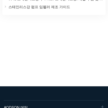
스테인리스강 펌프 임펠러 제조 가이드
AODSON 메탈