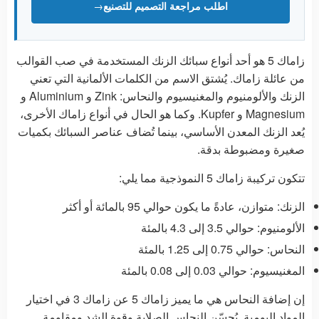
اطلب مراجعة التصميم للتصنيع
→
زاماك 5 هو أحد أنواع سبائك الزنك المستخدمة في صب القوالب
من عائلة زاماك. يُشتق الاسم من الكلمات الألمانية التي تعني
الزنك والألومنيوم والمغنيسيوم والنحاس: Zink و Aluminium و
Magnesium و Kupfer. وكما هو الحال في أنواع زاماك الأخرى،
يُعد الزنك المعدن الأساسي، بينما تُضاف عناصر السبائك بكميات
صغيرة ومضبوطة بدقة.
تتكون تركيبة زاماك 5 النموذجية مما يلي:
الزنك: متوازن، عادةً ما يكون حوالي 95 بالمائة أو أكثر
الألومنيوم: حوالي 3.5 إلى 4.3 بالمئة
النحاس: حوالي 0.75 إلى 1.25 بالمئة
المغنيسيوم: حوالي 0.03 إلى 0.08 بالمئة
إن إضافة النحاس هي ما يميز زاماك 5 عن زاماك 3 في اختيار
المواد اليومية. يُحسّن النحاس الصلابة وقوة الشد ومقاومة