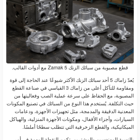
قطع مصبوبة من سبائك الزنك Zamak 5 مع أدوات القالب.
يُعدّ زاماك 5 أحد سبائك الزنك الأكثر شيوعًا عند الحاجة إلى قوة
ومقاومة للتآكل أعلى من زاماك 3 القياسي في صناعة القطع
المصبوبة، مع الحفاظ على سرعة عملية الصب وفعاليتها من
حيث التكلفة. يُستخدم هذا النوع من السبائك في تصنيع المكونات
المعدنية الدقيقة والمدمجة، مثل تجهيزات الأجهزة، ودعامات
السيارات، وأجزاء الأقفال، ومكونات الأجهزة المنزلية، والهياكل
الميكانيكية، والقطع الزخرفية التي تتطلب سطحًا أملسًا.
بالنسبة للمهندسين والمشترين، تكمن النقطة المهمة في أمر