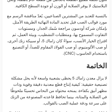
البلاستيك لا يوفر الصلابة أو الوزن أو جودة السطح الكافية.
بالنسبة للعديد من المشترين الصناعيين، يُعدّ مناقشة الرسم مع
مورد قوالب الصب قبل تحديد المادة النهائية الطريقة الأمثل.
بإمكان شركة أودسون مراجعة سُمك الجدار، ومستويات
التفاوت المسموح بها، ومتطلبات التشطيب، وبيئة العمل، ثم
اقتراح الخيار الأنسب، سواءً كان زاماك 5، أو سبيكة زنك أخرى،
أو صب الألومنيوم، أو صب الفولاذ المقاوم للصدأ، أو التصنيع
باستخدام الحاسوب (CNC).
الخاتمة
لا يزال معدن زاماك 5 يحظى بشعبية واسعة لأنه يحل مشكلة
تصنيعية حقيقية: كيفية إنتاج قطع معدنية دقيقة وقوية وذات
مظهر أنيق بكفاءة. يمنحه محتواه من النحاس تحسينًا ملحوظًا
في الصلابة والمتانة، بينما تحافظ قاعدته المصنوعة من الزنك
على سرعة ودقة عملية الصب بالقوالب.