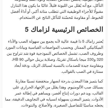
التآكل، مع أنه يُقلل من الليونة قليلاً. غالبًا ما يكون هذا التنازل
مقبولًا للأجزاء الوظيفية التي تتطلب متانة أكبر، أو أداءً أفضل
للخيوط، أو مقاومة مُحسّنة للتآكل الناتج عن الاستخدام.
الخصائص الرئيسية لزاماك 5
يُعتبر زاماك 5 ذا قيمة عالية لأنه يجمع بين سهولة الصب والأداء
الميكانيكي الممتاز. وبحسب المواصفات القياسية وبيانات المورد
وظروف الصب، تشمل الخصائص النموذجية قوة شد تتراوح بين
320 و330 ميجا باسكال تقريبًا، وصلابة برينل حوالي 90 HB،
ومقاومة جيدة للصدمات بالنسبة لسبائك الزنك، ودقة أبعاد
ممتازة في الصب بالقوالب.
كما يتميز هذا المعدن بدرجة انصهار منخفضة نسبيًا مقارنةً
بسبائك صب الألومنيوم. وهذا يقلل من الإجهاد الحراري على
القالب، ويدعم دورات إنتاج أقصر، ويساهم في إطالة عمر
الأدوات. يتميز المعدن بسهولة انسيابه في التجاويف الدقيقة، مما
يجعله مناسبًا للتفاصيل الصغيرة، والأضلاع، والنتوءات،