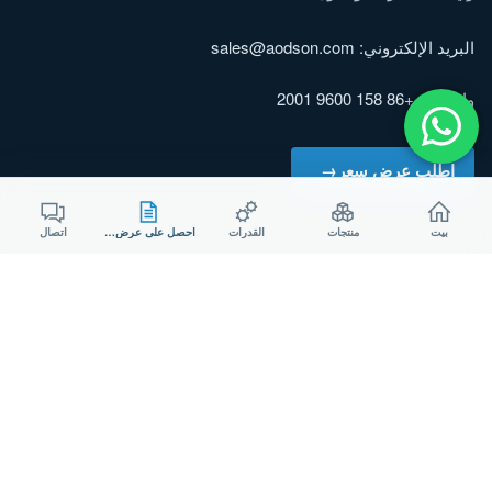
البريد الإلكتروني:
sales@aodson.com
واتساب: +86 158 9600 2001
اطلب عرض سعر
بيت
منتجات
القدرات
احصل على عرض سعر
اتصال
© ٢٠٢٦ شركة AODSON METAL. جميع الحقوق محفوظة.
خصوصية
ملف تعريف الارتباط
شركة مصنعة حاصلة على شهادة ISO 9001