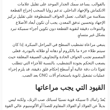
بالقوالب. يساعد سمك الجدار الموحد على تقليل علامات
الانكماش والإجهاد الداخلي. تدعم زوايا السحب إخراج القطعة
بسلاسة من القالب. تعمل الحواف المشطوفة على تقليل تركيز
الإجهاد وتحسين تدفق المعدن. يجب أن تكون أبعاد الأضلاع
والنتوءات دقيقة لتقوية القطعة دون تكوين أجزاء سميكة تبرد
بشكل غير متساوٍ.
ينبغي مراعاة تشطيب السطح في المراحل المبكرة. إذا كان
سيتم طلاء جزء ما بالكروم أو دهانه أو طلائه بالبودرة، فعلى
المصمم تجنب الحواف الحادة والتجاويف العميقة المغلقة حيث
يصعب التحكم بجودة التشطيب. بالنسبة للأجزاء التي تتطلب
ثقوبًا ذات دقة عالية أو أسطح إحكام غلق دقيقة، قد يلزم إجراء
عمليات تشغيل ثانوية باستخدام آلات CNC بعد الصب.
القيود التي يجب مراعاتها
يُعدّ زاماك 5 سبيكة قوية نسبيًا لسبائك صب الزنك، ولكنه ليس
بديلاً عن الفولاذ أو الفولاذ المقاوم للصدأ أو الألومنيوم عالي القوة