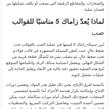
والشعارات، والمقاطع الرقيقة التي يصعب أو يكلف تشكيلها من
قضبان صلبة.
لماذا يُعدّ زاماك 5 مناسبًا للقوالب
صب
تُبرز سبيكة زاماك 5 قيمتها في عملية الصب بالقوالب تحت
ضغط عالٍ. حيث تُحقن السبيكة المنصهرة في قالب فولاذي
تحت ضغط عالٍ، ثم تتصلب بسرعة لتُشكّل قطعة قريبة من
الشكل النهائي. وبفضل انسيابية سبائك الزنك وانكماشها المتوقع،
تُتيح هذه العملية تحقيق دقة عالية في الأبعاد وتقليل الحاجة إلى
عمليات تشغيل ثانوية.
بالنسبة لفرق الإنتاج، يعني ذلك تقليل هدر المواد، وتقصير دورات
الإنتاج، وإمكانية تكرار هندسة الأجزاء. أما بالنسبة لمصممي
المنتجات، فيفتح ذلك المجال أمام ميزات متكاملة: حيث يمكن
تضمين أعمدة التثبيت، وتفاصيل التركيب السريع، والتشطيبات
الخارجية، والأضلاع، والفتحات، والأسطح الزخرفية مباشرةً في