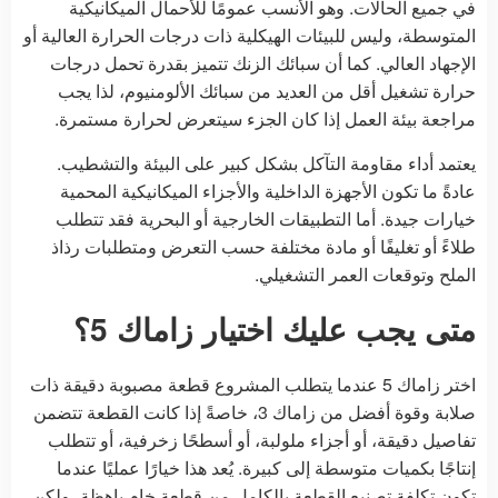
في جميع الحالات. وهو الأنسب عمومًا للأحمال الميكانيكية
المتوسطة، وليس للبيئات الهيكلية ذات درجات الحرارة العالية أو
الإجهاد العالي. كما أن سبائك الزنك تتميز بقدرة تحمل درجات
حرارة تشغيل أقل من العديد من سبائك الألومنيوم، لذا يجب
مراجعة بيئة العمل إذا كان الجزء سيتعرض لحرارة مستمرة.
يعتمد أداء مقاومة التآكل بشكل كبير على البيئة والتشطيب.
عادةً ما تكون الأجهزة الداخلية والأجزاء الميكانيكية المحمية
خيارات جيدة. أما التطبيقات الخارجية أو البحرية فقد تتطلب
طلاءً أو تغليفًا أو مادة مختلفة حسب التعرض ومتطلبات رذاذ
الملح وتوقعات العمر التشغيلي.
متى يجب عليك اختيار زاماك 5؟
اختر زاماك 5 عندما يتطلب المشروع قطعة مصبوبة دقيقة ذات
صلابة وقوة أفضل من زاماك 3، خاصةً إذا كانت القطعة تتضمن
تفاصيل دقيقة، أو أجزاء ملولبة، أو أسطحًا زخرفية، أو تتطلب
إنتاجًا بكميات متوسطة إلى كبيرة. يُعد هذا خيارًا عمليًا عندما
تكون تكلفة تصنيع القطعة بالكامل من قطعة خام باهظة، ولكن