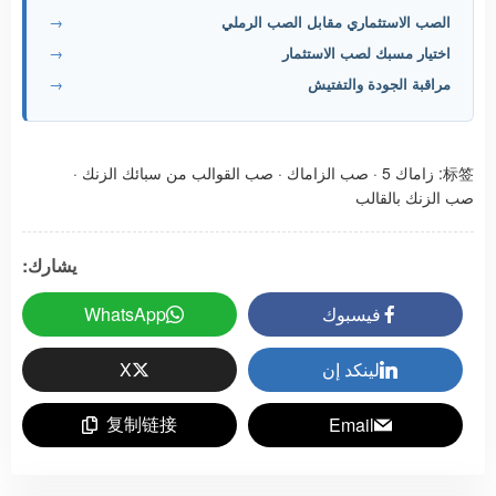
الصب الاستثماري مقابل الصب الرملي
→
اختيار مسبك لصب الاستثمار
→
مراقبة الجودة والتفتيش
→
标签:
زاماك 5
·
صب الزاماك
·
صب القوالب من سبائك الزنك
·
صب الزنك بالقالب
يشارك:
فيسبوك
WhatsApp
لينكد إن
X
复制链接
Email