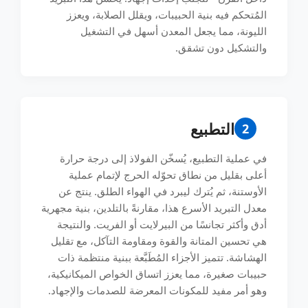
المُتحكم فيه بنية الحبيبات، ويقلل الصلابة، ويعزز
الليونة، مما يجعل المعدن أسهل في التشغيل
والتشكيل دون تشقق.
التطبيع
2
في عملية التطبيع، يُسخّن الفولاذ إلى درجة حرارة
أعلى بقليل من نطاق تحوّله الحرج لإتمام عملية
الأوستنة، ثم يُترك ليبرد في الهواء الطلق. ينتج عن
معدل التبريد الأسرع هذا، مقارنةً بالتلدين، بنية مجهرية
أدق وأكثر تجانسًا من البيرلايت أو الفريت. والنتيجة
هي تحسين المتانة والقوة ومقاومة التآكل، مع تقليل
الهشاشة. تتميز الأجزاء المُطَبَّعة ببنية منتظمة ذات
حبيبات صغيرة، مما يعزز اتساق الخواص الميكانيكية،
وهو أمر مفيد للمكونات المعرضة للصدمات والإجهاد.