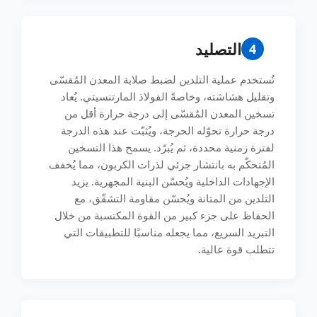
التصليد
4
تُستخدم عملية التلدين لضبط صلابة المعدن المُقسّى
وتقليل هشاشته، وخاصةً الفولاذ المارتنسيتي. يُعاد
تسخين المعدن المُقسّى إلى درجة حرارة أقل من
درجة حرارة تحوّله الحرجة، ويُثبّت عند هذه الدرجة
لفترة زمنية محددة، ثم يُبرّد. يسمح هذا التسخين
المُتحكّم به بانتشار جزئي لذرات الكربون، مما يُخفف
الإجهادات الداخلية ويُحسّن البنية المجهرية. يزيد
التلدين من المتانة ويُحسّن مقاومة التشقّق، مع
الحفاظ على جزء كبير من القوة المكتسبة من خلال
التبريد السريع، مما يجعله مناسبًا للتطبيقات التي
تتطلب قوة عالية.