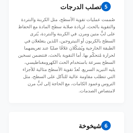
تصلب الدرجات
5
صُممت عمليات تقوية الأسطح، مثل الكربنة والنتردة
والتقوية بالحث، لزيادة صلابة سطح المادة مع الحفاظ
على لبٍّ متين ومرن. في الكربنة والنتردة، يُثرى
السطح بالكربون أو النيتروجين، اللذين يتغلغلان في
الطبقة الخارجية ويُشكّلان غلافًا صلبًا عند تعريضهما
لحرارة مُتحكّم بها. أما التقوية بالحث، فتتضمن تسخين
السطح بسرعة باستخدام الحث الكهرومغناطيسي،
يليه التبريد السريع. تُعدّ تقوية الأسطح مثالية للأجزاء
التي تتطلب مقاومة عالية للتآكل على السطح، مثل
التروس وعمود الكامات، مع الحاجة إلى لبٍّ مرن
لامتصاص الصدمات.
شيخوخة
6