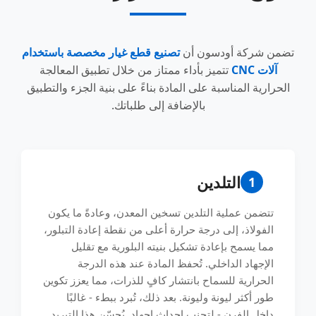
تضمن شركة أودسون أن
تصنيع قطع غيار مخصصة باستخدام
آلات CNC
تتميز بأداء ممتاز من خلال تطبيق المعالجة
الحرارية المناسبة على المادة بناءً على بنية الجزء والتطبيق
بالإضافة إلى طلباتك.
التلدين
1
تتضمن عملية التلدين تسخين المعدن، وعادةً ما يكون
الفولاذ، إلى درجة حرارة أعلى من نقطة إعادة التبلور،
مما يسمح بإعادة تشكيل بنيته البلورية مع تقليل
الإجهاد الداخلي. تُحفظ المادة عند هذه الدرجة
الحرارية للسماح بانتشار كافٍ للذرات، مما يعزز تكوين
طور أكثر ليونة وليونة. بعد ذلك، تُبرد ببطء - غالبًا
داخل الفرن - لتجنب إحداث إجهاد. يُحسّن هذا التبريد