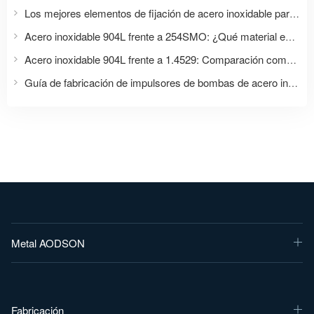
Los mejores elementos de fijación de acero inoxidable para agua de mar: Guía completa de selección de materiales para aplicaciones marinas y en alta mar.
Acero inoxidable 904L frente a 254SMO: ¿Qué material es mejor para elementos de fijación y aplicaciones con corrosión severa?
Acero inoxidable 904L frente a 1.4529: Comparación completa para elementos de fijación y aplicaciones industriales.
Guía de fabricación de impulsores de bombas de acero inoxidable
Metal AODSON
Fabricación