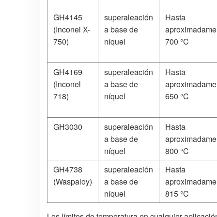
GH4145
superaleación
Hasta
(Inconel X-
a base de
aproximadame
750)
níquel
700 °C
GH4169
superaleación
Hasta
(Inconel
a base de
aproximadame
718)
níquel
650 °C
GH3030
superaleación
Hasta
a base de
aproximadame
níquel
800 °C
GH4738
superaleación
Hasta
(Waspaloy)
a base de
aproximadame
níquel
815 °C
Los límites de temperatura en cualquier aplicació