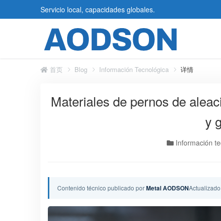
Servicio local, capacidades globales.
首页
Blog
Información Tecnológica
详情
Materiales de pernos de aleac
y 
Información te
Contenido técnico publicado por
Metal AODSON
Actualizado