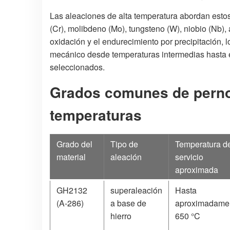
Las aleaciones de alta temperatura abordan est
(Cr), molibdeno (Mo), tungsteno (W), niobio (Nb), a
oxidación y el endurecimiento por precipitación, 
mecánico desde temperaturas intermedias hasta en
seleccionados.
Grados comunes de pernos
temperaturas
Grado del
Tipo de
Temperatura d
material
aleación
servicio
aproximada
GH2132
superaleación
Hasta
(A-286)
a base de
aproximadame
hierro
650 °C