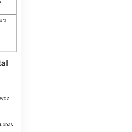
s
tura
al
puede
pruebas