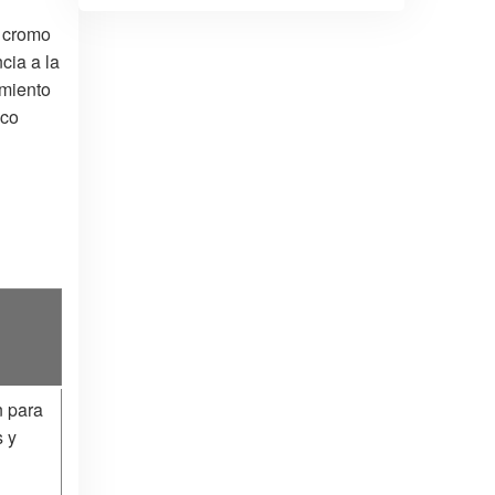
e cromo
cia a la
imiento
ico
n para
 y