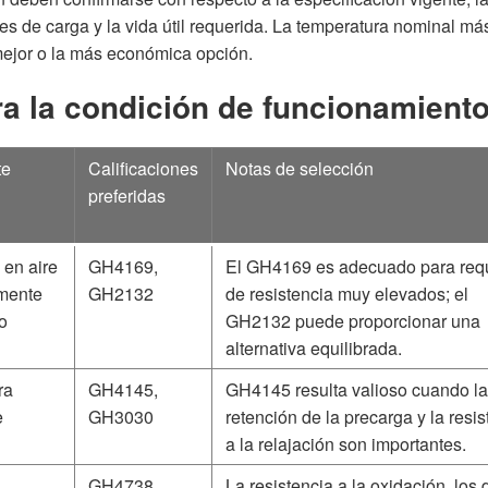
nes de carga y la vida útil requerida. La temperatura nominal má
mejor o la más económica opción.
ra la condición de funcionamient
te
Calificaciones
Notas de selección
preferidas
 en aire
GH4169,
El GH4169 es adecuado para requ
amente
GH2132
de resistencia muy elevados; el
o
GH2132 puede proporcionar una
alternativa equilibrada.
ra
GH4145,
GH4145 resulta valioso cuando la
e
GH3030
retención de la precarga y la resis
a la relajación son importantes.
GH4738,
La resistencia a la oxidación, los 