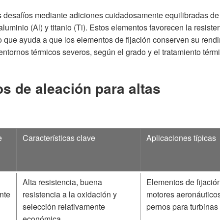
os desafíos mediante adiciones cuidadosamente equilibradas d
luminio (Al) y titanio (Ti). Estos elementos favorecen la resisten
lo que ayuda a que los elementos de fijación conserven su rend
tornos térmicos severos, según el grado y el tratamiento térm
 de aleación para altas
e
Características clave
Aplicaciones típicas
Alta resistencia, buena
Elementos de fijació
nte
resistencia a la oxidación y
motores aeronáuticos
selección relativamente
pernos para turbinas
económica.