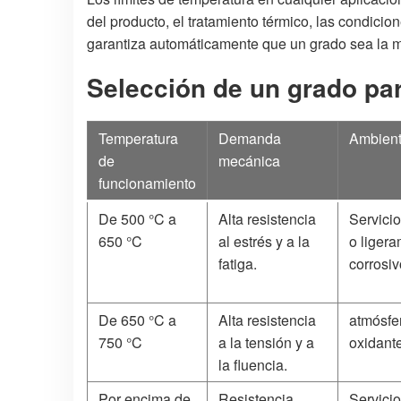
del producto, el tratamiento térmico, las condicio
garantiza automáticamente que un grado sea la 
Selección de un grado pa
Temperatura
Demanda
Ambien
de
mecánica
funcionamiento
De 500 °C a
Alta resistencia
Servicio
650 °C
al estrés y a la
o liger
fatiga.
corrosiv
De 650 °C a
Alta resistencia
atmósfe
750 °C
a la tensión y a
oxidant
la fluencia.
Por encima de
Resistencia
Servicio