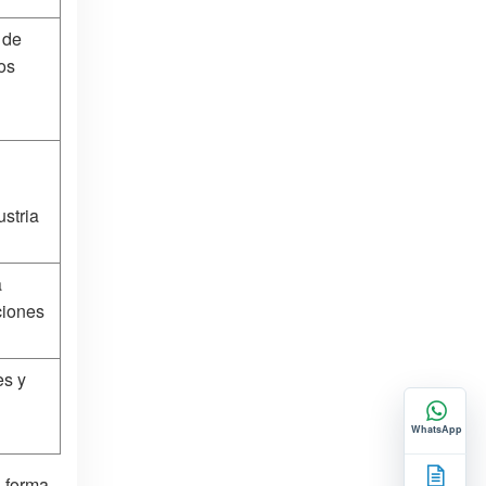
 de
os
ustria
a
ciones
es y
n
WhatsApp
a forma