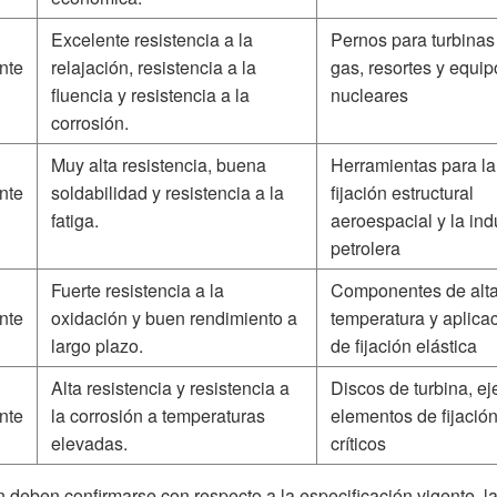
Excelente resistencia a la
Pernos para turbinas
nte
relajación, resistencia a la
gas, resortes y equip
fluencia y resistencia a la
nucleares
corrosión.
Muy alta resistencia, buena
Herramientas para la
nte
soldabilidad y resistencia a la
fijación estructural
fatiga.
aeroespacial y la ind
petrolera
Fuerte resistencia a la
Componentes de alt
nte
oxidación y buen rendimiento a
temperatura y aplica
largo plazo.
de fijación elástica
Alta resistencia y resistencia a
Discos de turbina, ej
nte
la corrosión a temperaturas
elementos de fijació
elevadas.
críticos
n deben confirmarse con respecto a la especificación vigente, l