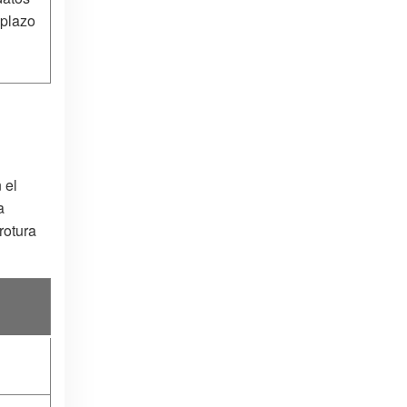
 plazo
 el
a
rotura