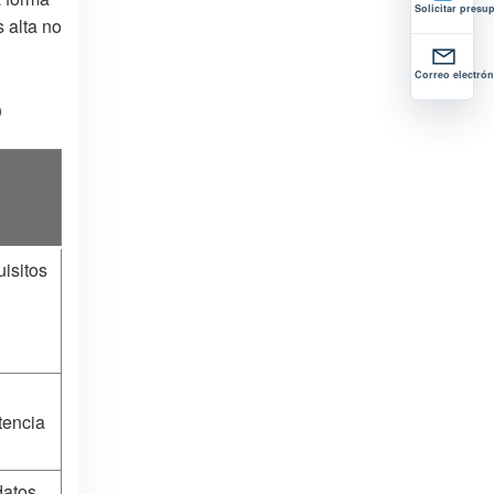
Solicitar presu
s alta no
Correo electrón
o
isitos
tencia
datos