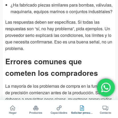
¿Ha fabricado piezas similares para bombas, válvulas,
maquinaria, equipos marinos o conjuntos industriales?
Las respuestas deben ser específicas. Si todas las
respuestas son “sí, no hay problema”, pida ejemplos. Un
proveedor serio explicará las condiciones, los límites y lo
que necesita confirmarse. Eso es una buena señal, no un
problema.
Errores comunes que
cometen los compradores
La mayoría de los problemas de compra en la fundición
de precisión comienzan antes de la producción. Suelen
deberse a requisitos poco claros, muestreos apresurados
o a tratar las piezas fundidas como si fueran artículos de
catálogo.
Hogar
Productos
Capacidades
Solicitar presupuesto
Contacto