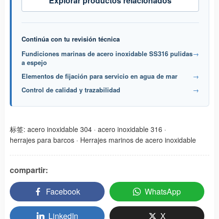
Explorar productos relacionados
Continúa con tu revisión técnica
Fundiciones marinas de acero inoxidable SS316 pulidas
→
a espejo
Elementos de fijación para servicio en agua de mar
→
Control de calidad y trazabilidad
→
标签:
acero inoxidable 304
·
acero inoxidable 316
·
herrajes para barcos
·
Herrajes marinos de acero inoxidable
compartir:
Facebook
WhatsApp
LinkedIn
X