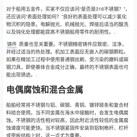
对于船用五金件，买家不仅应该问“是否是316不锈钢？”，
还应该问“表面处理如何？”良好的表面处理可以减少氯化
物沉积的隐患。电解抛光、机械抛光、焊接后适当的酸洗
以及钝化处理都能提高不锈钢船用零件的耐用性。.
铸件
质量也至关重要。不锈钢精密铸件应致密、洁净，
并经过适当的热处理。机加工表面应无嵌入的碳钢颗粒。
如果在精加工过程中使用普通钢丝刷、受污染的磨料或碳
钢刀具，即使基体合金成分正确，最终的不锈钢表面也可
能出现锈迹。.
电偶腐蚀和混合金属
船舶经常将不锈钢与铝、碳钢、青铜、镀锌链条和复合材
料结合使用。当不同金属在海水中接触时，会发生电偶腐
蚀。不锈钢的活性相对较高，因此附近活性较低的金属腐
蚀速度可能更快。当不锈钢紧固件安装到铝制桅杆、栏杆
或甲板结构上时，这一点尤为重要。.