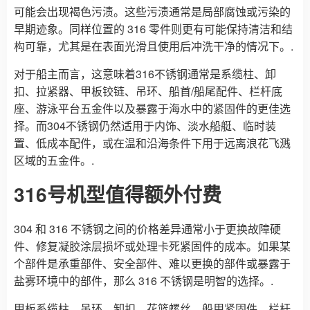
可能会出现褐色污渍。这些污渍通常是局部腐蚀或污染的
早期迹象。同样位置的 316 零件则更有可能保持清洁和结
构可靠，尤其是在表面光滑且使用后冲洗干净的情况下。.
对于船主而言，这意味着316不锈钢通常是系缆柱、卸
扣、拉紧器、甲板铰链、吊环、船首/船尾配件、栏杆底
座、游泳平台五金件以及暴露于海水中的紧固件的更佳选
择。而304不锈钢仍然适用于内饰、淡水船艇、临时装
置、低成本配件，或在温和沿海条件下用于远离浪花飞溅
区域的五金件。.
316号机型值得额外付费
304 和 316 不锈钢之间的价格差异通常小于更换故障硬
件、修复凝胶涂层损坏或处理卡死紧固件的成本。如果某
个部件是承重部件、安全部件、难以更换的部件或暴露于
盐雾环境中的部件，那么 316 不锈钢是明智的选择。.
甲板系缆柱、吊环、卸扣、花篮螺丝、船用紧固件、栏杆