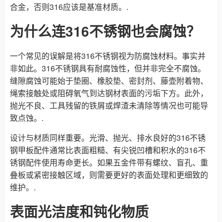
合金，否则316应该是基准材质。.
为什么连316不锈钢也会腐蚀？
一个常见的误解是将316不锈钢视为防腐蚀材料。事实并
非如此。316不锈钢具有耐腐蚀性，但并非完全不腐蚀。
缝隙腐蚀可能始于垫圈、橡胶垫、密封剂、藤壶附着物、
绳索接触处或阻碍氧气到达钢材表面的污垢下方。此外，
抛光不良、工具残留的铁屑或焊渣未清除等情况也可能导
致点蚀。.
设计与材质同样重要。光滑、抛光、排水良好的316不锈
钢甲板配件通常比表面粗糙、有尖锐凹槽和积水的316不
锈钢配件使用寿命更长。如果五金件带有螺纹、盲孔、重
叠板或紧密接触区域，则需要更好的表面处理和更细致的
维护。.
表面光洁度和钝化物质