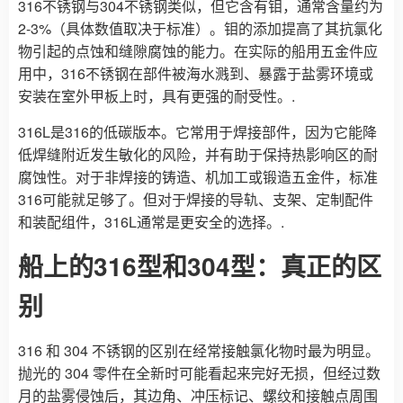
316不锈钢与304不锈钢类似，但它含有钼，通常含量约为
2-3%（具体数值取决于标准）。钼的添加提高了其抗氯化
物引起的点蚀和缝隙腐蚀的能力。在实际的船用五金件应
用中，316不锈钢在部件被海水溅到、暴露于盐雾环境或
安装在室外甲板上时，具有更强的耐受性。.
316L是316的低碳版本。它常用于焊接部件，因为它能降
低焊缝附近发生敏化的风险，并有助于保持热影响区的耐
腐蚀性。对于非焊接的铸造、机加工或锻造五金件，标准
316可能就足够了。但对于焊接的导轨、支架、定制配件
和装配组件，316L通常是更安全的选择。.
船上的316型和304型：真正的区
别
316 和 304 不锈钢的区别在经常接触氯化物时最为明显。
抛光的 304 零件在全新时可能看起来完好无损，但经过数
月的盐雾侵蚀后，其边角、冲压标记、螺纹和接触点周围