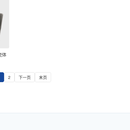
壳体
2
下一页
末页