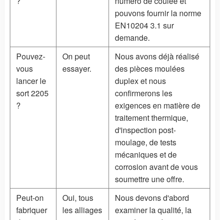
?
numéro de coulée et
pouvons fournir la norme
EN10204 3.1 sur
demande.
Pouvez-
On peut
Nous avons déjà réalisé
vous
essayer.
des pièces moulées
lancer le
duplex et nous
sort 2205
confirmerons les
?
exigences en matière de
traitement thermique,
d'inspection post-
moulage, de tests
mécaniques et de
corrosion avant de vous
soumettre une offre.
Peut-on
Oui, tous
Nous devons d'abord
fabriquer
les alliages
examiner la qualité, la