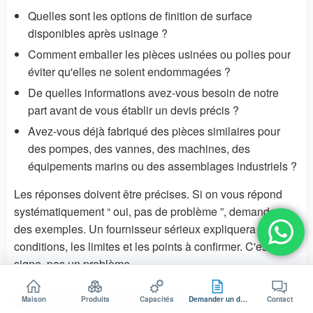
Quelles sont les options de finition de surface
disponibles après usinage ?
Comment emballer les pièces usinées ou polies pour
éviter qu'elles ne soient endommagées ?
De quelles informations avez-vous besoin de notre
part avant de vous établir un devis précis ?
Avez-vous déjà fabriqué des pièces similaires pour
des pompes, des vannes, des machines, des
équipements marins ou des assemblages industriels ?
Les réponses doivent être précises. Si on vous répond
systématiquement “ oui, pas de problème ”, demandez
des exemples. Un fournisseur sérieux expliquera les
conditions, les limites et les points à confirmer. C'est bon
signe, pas un problème.
Erreurs courantes des
Maison
Produits
Capacités
Demander un devis
Contact