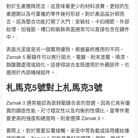
對於生產團隊而言，這意味著更少的材料浪費、更短的生
產週期以及可重複的零件幾何形狀。對於產品設計師而
言，這為整合功能打開了大門：安裝柱、卡扣細節、外部
紋理、加強筋、槽口和裝飾表面通常可以直接包含在鑄件
中。.
表面光潔度是另一個實用優勢。根據最終應用的不同，
Zamak 5 壓鑄件可以進行拋光、電鍍、粉末塗層、噴漆、
鉻酸鹽處理或鈍化。這使得該合金既適用於外觀部件，也
適用於內部機械組件。.
札馬克5號對上札馬克3號
Zamak 3 通常被認為是鋅壓鑄合金的首選，因為它具有優
異的鑄造性能、尺寸穩定性以及均衡的性價比。當零件需
要更高的強度和硬度時，則會選擇 Zamak 5。.
實際上，對於需要反覆接觸、承受中等負載或採用螺紋連