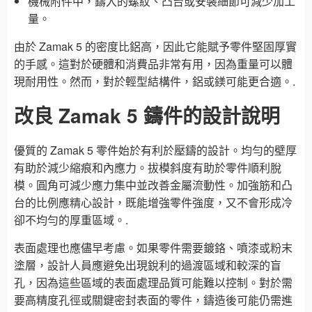
機械附件中，鑄入的螺紋、凸台或安裝細節可減少加工
量。
由於 Zamak 5 的密度比鋁高，因此它能賦予零件堅固厚實
的手感。這對於硬體和消費品非常有用，因為重量可以體
現耐用性。然而，對於輕型結構件，鋁或鎂可能更合適。.
改良 Zamak 5 鑄件的設計說明
優質的 Zamak 5 零件始於有利於壓鑄的設計。均勻的壁厚
有助於減少縮痕和內應力。拔模斜度有助於零件順利脫
模。圓角可減少應力集中並改善金屬流動性。加強筋和凸
台的比例應精心設計，既能增強零件強度，又不會形成冷
卻不均勻的厚重區域。.
表面處理也應儘早考慮。如果零件需要鍍鉻、噴漆或粉末
塗層，設計人員應避免出現銳利的過渡區域和較深的盲
孔，因為這些區域的表面處理品質可能難以控制。對於需
要高精度孔徑或關鍵密封表面的零件，鑄造後可能仍需進