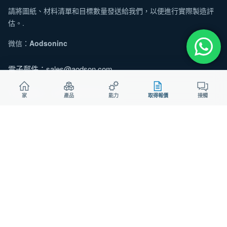
請將圖紙、材料清單和目標數量發送給我們，以便進行實際製造評
估。.
微信：
Aodsoninc
電子郵件：
sales@aodson.com
WhatsApp：+86 158 9600 2001
家
產品
能力
取得報價
接觸
索取報價
© 2026 AODSON METAL。版權所有。.
隱私
餅乾
ISO 9001認證製造商