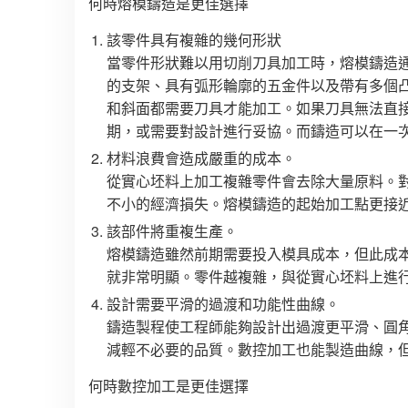
何時熔模鑄造是更佳選擇
該零件具有複雜的幾何形狀
當零件形狀難以用切削刀具加工時，熔模鑄造
的支架、具有弧形輪廓的五金件以及帶有多個
和斜面都需要刀具才能加工。如果刀具無法直
期，或需要對設計進行妥協。而鑄造可以在一次
材料浪費會造成嚴重的成本。
從實心坯料上加工複雜零件會去除大量原料。
不小的經濟損失。熔模鑄造的起始加工點更接近
該部件將重複生產。
熔模鑄造雖然前期需要投入模具成本，但此成
就非常明顯。零件越複雜，與從實心坯料上進行
設計需要平滑的過渡和功能性曲線。
鑄造製程使工程師能夠設計出過渡更平滑、圓
減輕不必要的品質。數控加工也能製造曲線，但
何時數控加工是更佳選擇