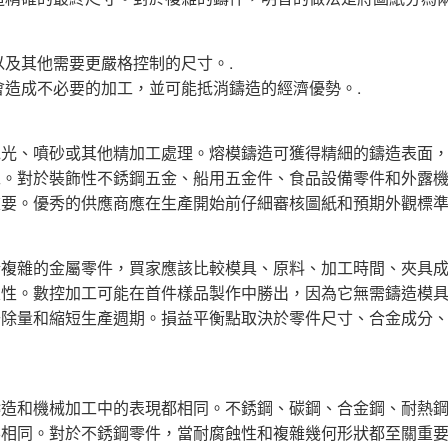
及其他需要更嚴格控制的尺寸。.
造成不必要的加工，並可能抵消鑄造的經濟優勢。.
拋光、噴砂或其他精加工處理。熔模鑄造可獲得精細的鑄造表面
工。對於裝飾性不銹鋼五金、船用五金件、食品設備零件和外露
要。優秀的供應商應在生產開始前仔細審核圖紙和預期外觀標準
於複雜的金屬零件，買家應該比較模具、原料、加工時間、夾具
定性。數控加工可能在首件樣品製作中勝出，因為它無需鑄造模
去除量和縮短生產週期。損益平衡點取決於零件尺寸、合金成分
鑄造和機械加工中的表現都相同。不銹鋼、碳鋼、合金鋼、耐熱
不相同。對於不銹鋼零件，當耐腐蝕性和複雜幾何形狀都至關重