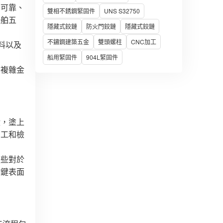
出可靠、
雙相不銹鋼緊固件
UNS S32750
船舶五
隱藏式鉸鏈
防火門鉸鏈
隱藏式鉸鏈
不鏽鋼建築五金
雙頭螺柱
CNC加工
料以及
船用緊固件
904L緊固件
的複雜金
狀，塗上
加工和檢
這些對於
關鍵表面