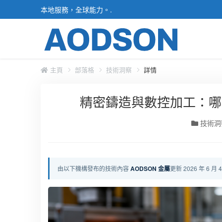
本地服務，全球能力。.
主頁
部落格
技術洞察
詳情
精密鑄造與數控加工：哪
技術洞
由以下機構發布的技術內容
AODSON 金屬
更新 2026 年 6 月 