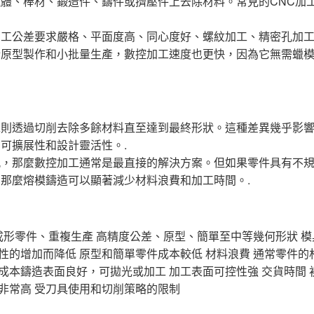
體、棒材、鍛造件、鑄件或擠壓件上去除材料。常見的CNC加
加工公差要求嚴格、平面度高、同心度好、螺紋加工、精密孔加
於原型製作和小批量生產，數控加工速度也更快，因為它無需蠟
工則透過切削去除多餘材料直至達到最終形狀。這種差異幾乎影
可擴展性和設計靈活性。.
孔，那麼數控加工通常是最直接的解決方案。但如果零件具有不
那麼熔模鑄造可以顯著減少材料浪費和加工時間。.
淨成形零件、重複生產 高精度公差、原型、簡單至中等幾何形狀 模
雜性的增加而降低 原型和簡單零件成本較低 材料浪費 通常零件的
件成本鑄造表面良好，可拋光或加工 加工表面可控性強 交貨時間 
 非常高 受刀具使用和切削策略的限制