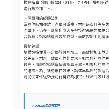
模鑄造廣泛應用於304、316、17-4PH、雙
進行數控加工。.
一個實用的經驗法則
當零件結構複雜、產量可重複、材料昂貴且許多
產量小、仍在不斷變化或大多數特徵都需要嚴格
合製程：熔模鑄造高效地成型，而數控加工則精確
最終建議
熔模鑄造並非一定優於數控加工，而數控加工並
公差圖、材料、數量和性能要求。如果您的零件
較高，那麼熔模鑄造值得認真考慮。如果您的零
的選擇。為了獲得最佳效果，請儘早與您的製造
可能使零件從勉強可行轉變為穩定、經濟高效且可
AODSON產品與工程