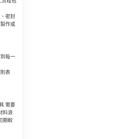
工流程包
工、密封
模製作或
響到每一
規則表
具 需要
材料浪
初期較