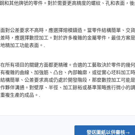
相不銹鋼和其他牌號的零件。對於需要更高精度的螺紋、孔和表面，
表面對公差要求不高時，應選擇熔模鑄造。當零件結構簡單、交
公差時，應選擇數控加工。對於許多複雜的金屬零件，最佳方案
地精加工功能表面。.
非在所有項目的關鍵方面都更精確。合適的工藝取決於零件的幾
具有複雜的曲線、加強筋、凸台、內部輪廓，或從實心坯料加工
件結構簡單、公差要求高或仍處於開發階段，那麼數控加工可能
合作夥伴溝通。對壁厚、半徑、加工餘裕或基準策略進行微小的
重複生產的成品。.
發送圖紙以供審核
→