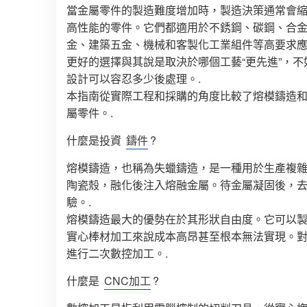
當金屬零件的製造難度增加時，製造決策通常會
高性能的零件。它們都適用於不銹鋼、碳鋼、合
金、建築五金、機械和客製化工業組件等高要求應
更好的選擇與其說是取決於哪個工藝“更先進”，
設計可以容忍多少後處理。.
本指南從實際工程和採購的角度比較了熔模鑄造
屬零件。.
什麼是投資
鑄件
?
熔模鑄造，也稱為失蠟鑄造，是一種用於生產複
陶瓷殼，融化後注入熔融金屬。待金屬凝固後，
驗。.
熔模鑄造最大的優勢在於其形狀自由度。它可以
實心棒材加工來說成本高昂甚至根本無法實現。
進行二次數控加工。.
什麼是
CNC加工
?