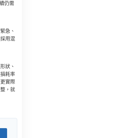
後續仍需
貨緊急、
是採用混
何形狀、
時損耗率
是更實際
調整，就