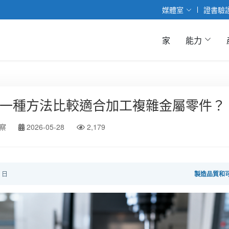
媒體室
證書驗
家
能力
一種方法比較適合加工複雜金屬零件？
察
2026-05-28
2,179
4 日
製造品質和