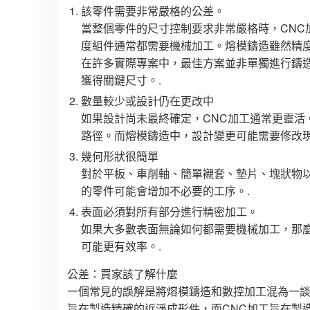
該零件需要非常嚴格的公差。
當整個零件的尺寸控制要求非常嚴格時，CN
度組件通常都需要機械加工。熔模鑄造雖然精
在許多實際專案中，最佳方案並非單獨進行鑄
獲得關鍵尺寸。.
數量較少或設計仍在更改中
如果設計尚未最終確定，CNC加工通常更靈
路徑。而熔模鑄造中，設計變更可能需要修改現
幾何形狀很簡單
對於平板、車削軸、簡單襯套、墊片、塊狀物
的零件可能會增加不必要的工序。.
表面必須對所有部分進行精密加工。
如果大多數表面無論如何都需要機械加工，那
可能更有效率。.
公差：買家該了解什麼
一個常見的誤解是將熔模鑄造和數控加工混為一
旨在製造精確的近淨成形件，而CNC加工旨在製