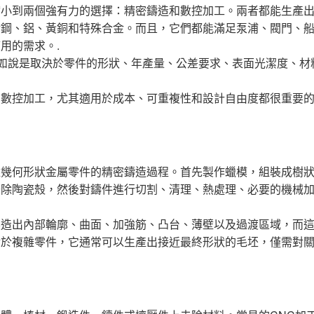
縮小到兩個強有力的選擇：精密鑄造和數控加工。兩者都能生產
金鋼、鋁、黃銅和特殊合金。而且，它們都能滿足泵浦、閥門、
用的需求。.
不如說是取決於零件的形狀、年產量、公差要求、表面光潔度、材
和數控加工，尤其適用於成本、可重複性和設計自由度都很重要
雜幾何形狀金屬零件的精密鑄造過程。首先製作蠟模，組裝成樹
去除陶瓷殼，然後對鑄件進行切割、清理、熱處理、必要的機械
製造出內部輪廓、曲面、加強筋、凸台、薄壁以及過渡區域，而
對於複雜零件，它通常可以生產出接近最終形狀的毛坯，僅需對