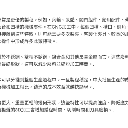
通常是更優的製程。例如，葉輪、泵體、閥門組件、船用配件、
凸台和凹槽的機械零件。在CNC加工中，每個凹槽、槽口、倒角
接接觸到這些特徵，則可能需要多次裝夾、客製化夾具、較長的
操作中形成許多此類特徵。.
對於不銹鋼、雙相不銹鋼、鎳合金和其他昂貴金屬而言，這些廢
最終形狀，這可以減少廢料並縮短加工時間。.
本可以分攤到整個生產過程中。一旦製程穩定，中大批量生產的
機械加工相比，鑄造的成本效益就越快顯現。.
角更大、重量更輕的幾何形狀。這些特性可以提高強度、降低應
複雜的3D加工會增加編程時間、切削時間和刀具磨損。.