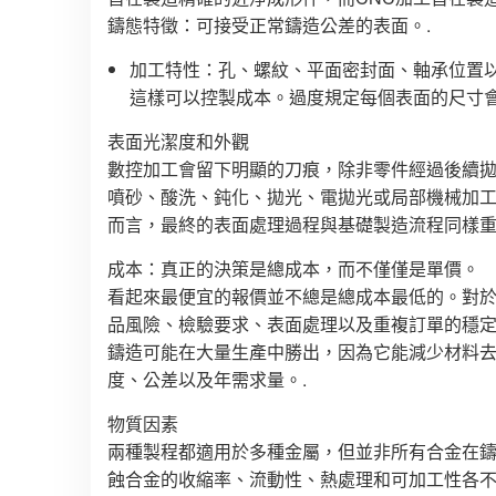
鑄態特徵：可接受正常鑄造公差的表面。.
加工特性：孔、螺紋、平面密封面、軸承位置以
這樣可以控製成本。過度規定每個表面的尺寸會
表面光潔度和外觀
數控加工會留下明顯的刀痕，除非零件經過後續
噴砂、酸洗、鈍化、拋光、電拋光或局部機械加
而言，最終的表面處理過程與基礎製造流程同樣重
成本：真正的決策是總成本，而不僅僅是單價。
看起來最便宜的報價並不總是總成本最低的。對
品風險、檢驗要求、表面處理以及重複訂單的穩
鑄造可能在大量生產中勝出，因為它能減少材料
度、公差以及年需求量。.
物質因素
兩種製程都適用於多種金屬，但並非所有合金在
蝕合金的收縮率、流動性、熱處理和可加工性各