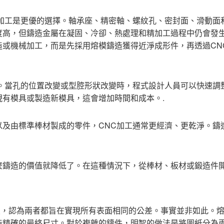
C加工是更優的選擇。軸承座、精密軸、螺紋孔、密封面、滑動面
度高，但鑄造金屬在凝固、冷卻、熱處理和精加工過程中仍會發
造或機械加工，而是先採用熔模鑄造獲得近淨成形件，再透過CN
活。當孔的位置改變或型腔形狀改變時，程式設計人員可以快速調
有模具或製造新模具，這會增加時間和成本。.
以及由標準棒材製成的零件，CNC加工通常更經濟、更乾淨。鑄
麼鑄造的價值就降低了。在這種情況下，從棒材、板材或鍛造件
談，認為兩者都旨在實現所有表面相同的公差。事實並非如此。
造精確的最終尺寸。對於複雜的鑄件，明智的做法是將圖紙分為兩