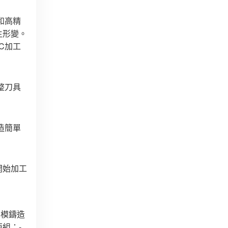
和高精
生形變。
C加工
整刀具
造簡單
開始加工
熔模鑄造
組：-