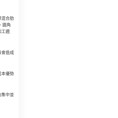
帶混合肋
、圓角
加工週
料會造成
成本優勢
力集中並