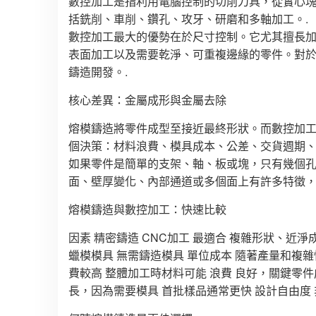
數控加工是指利用電腦控制的切削刀具，從實心塊
括銑削、車削、鑽孔、攻牙、研磨和多軸加工。.
數控加工最大的優勢在於尺寸控制。它尤其擅長
表面加工以及需要乾淨、可重複邊緣的零件。對
鑄造開發。.
核心差異：金屬成形與金屬去除
熔模鑄造將零件成型至接近最終形狀。而數控加
個決策：材料浪費、模具成本、公差、交貨週期、
如果零件是簡單的支架、軸、板或塊，只有幾個
面、壁厚變化、內部通道或多個面上有許多特徵，
熔模鑄造與數控加工：快速比較
因素 精密鑄造 CNC加工 最適合 複雜形狀、近
蠟模模具 無需鑄造模具 單位成本 隨著產量和複
費較高 整體加工時材料可能 浪費 良好，關鍵零
長，因為需要模具 首批樣品通常更快 設計自由度