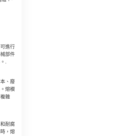
，可進行
機械部件
。.
成本、廢
具。熔模
、複雜
鋼和耐腐
要時，熔