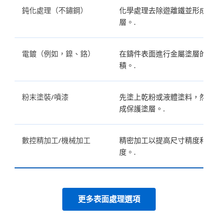
鈍化處理（不鏽鋼）
化學處理去除遊離鐵並形成鈍
層。.
電鍍（例如，鎳、鉻）
在鑄件表面進行金屬塗層的電
積。.
粉末塗裝/噴漆
先塗上乾粉或液體塗料，然後
成保護塗層。.
數控精加工/機械加工
精密加工以提高尺寸精度和表
度。.
更多表面處理選項