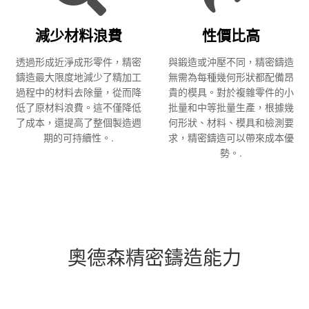
減少材料浪費
性價比高
透過形成近淨成形零件，精密
與鍛造或沖壓不同，精密鑄造
鑄造最大限度地減少了精加工
無需為每種幾何形狀都配備昂
過程中的材料去除量，從而降
貴的模具。對於複雜零件的小
低了原材料浪費。這不僅降低
批量和中等批量生產，根據幾
了成本，還提高了整個製造週
何形狀、材料、模具和檢測要
期的可持續性。.
求，精密鑄造可以帶來成本優
勢。.
奧德森精密鑄造能力