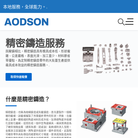
本地服務，全球能力。.
精密鑄造服務
與壓鑄相比，精密鑄造具有模具成本低、形狀複
雜、公差嚴格、表面光滑、加工量少、材料節省
等優點，為定制精密鑄造零件的大批量生產提供
最具成本效益的精密鑄造服務。.
取得快速報價
什麼是精密鑄造？
精密鑄造，也稱為熔模鑄造或失蠟鑄造，首先要製作一個精
確的蠟模，該蠟模複製了所需最終零件的形狀。然後，在蠟
模上塗覆一層精細的陶瓷材料形成外殼，加熱使陶瓷外殼硬
化並熔化蠟模，從而形成一個中空陶瓷模具。模具預熱是為
了確保熔融金屬（通常為鋼、鋁或鈦）能夠順利流入型腔。
金屬澆注並凝固後，將陶瓷外殼敲碎，鑄件即完成。此製程
可確保零件具有極佳的細節和尺寸精度，使其成為製造具有
複雜特徵和嚴格公差的零件的理想選擇，同時還能顯著節省