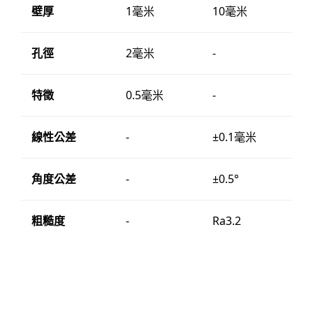
壁厚
1毫米
10毫米
孔徑
2毫米
-
特徵
0.5毫米
-
線性公差
-
±0.1毫米
角度公差
-
±0.5°
粗糙度
-
Ra3.2