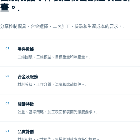
畫。.
分享控制模具、合金選擇、二次加工、檢驗和生產成本的要求。.
01
零件數據
二維圖紙、三維模型、目標重量和年產量。.
02
合金及服務
材料等級、工作介質、溫度和腐蝕條件。.
03
關鍵特徵
公差、基準策略、加工表面和表面光潔度要求。.
04
品質計劃
材料記錄、尺寸報告、無損檢測或專案特定檢驗。.