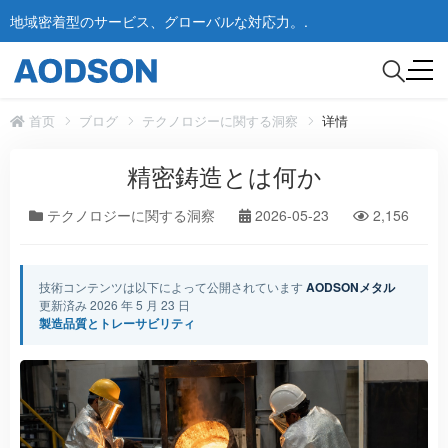
地域密着型のサービス、グローバルな対応力。.
首页
ブログ
テクノロジーに関する洞察
详情
精密鋳造とは何か
テクノロジーに関する洞察
2026-05-23
2,156
技術コンテンツは以下によって公開されています
AODSONメタル
更新済み 2026 年 5 月 23 日
製造品質とトレーサビリティ