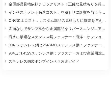
金属部品見積依頼チェックリスト：正確な見積もりを得るためにバイヤーが送付すべき情報
インベストメント鋳造コスト：見積もりに影響を与える10の要因
CNC加工コスト：カスタム部品の見積もりに影響を与える9つの要因
図面なしでサンプルから金属部品をリバースエンジニアリングする方法
海水に最適なステンレス鋼ファスナー：海洋・オフショア用途向け完全材料選定ガイド
904Lステンレス鋼と254SMOステンレス鋼：ファスナーや過酷な腐食環境下での使用に適した素材はどちらでしょうか？
904Lと1.4529ステンレス鋼：ファスナーおよび産業用途における完全比較
ステンレス鋼製ポンプインペラ製造ガイド