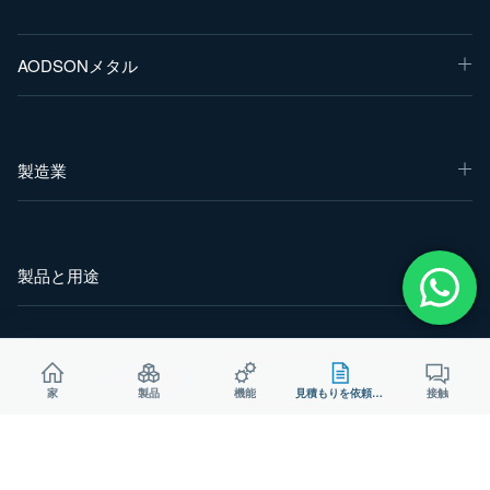
AODSONメタル
製造業
製品と用途
プロジェクトを開始する
家
製品
機能
見積もりを依頼する
接触
図面、材料、および目標数量をお送りいただければ、製造に関す
る実務的な検討を行います。.