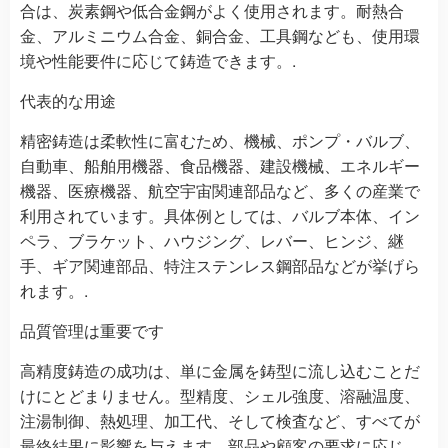
合は、炭素鋼や低合金鋼がよく使用されます。耐熱合
金、アルミニウム合金、銅合金、工具鋼なども、使用環
境や性能要件に応じて鋳造できます。.
代表的な用途
精密鋳造は柔軟性に富むため、機械、ポンプ・バルブ、
自動車、船舶用機器、食品機器、建設機械、エネルギー
機器、医療機器、航空宇宙関連部品など、多くの産業で
利用されています。具体例としては、バルブ本体、イン
ペラ、ブラケット、ハウジング、レバー、ヒンジ、継
手、ギア関連部品、特注ステンレス鋼部品などが挙げら
れます。.
品質管理は重要です
高精度鋳造の成功は、単に金属を鋳型に流し込むことだ
けにとどまりません。型精度、シェル強度、溶融温度、
注湯制御、熱処理、加工代、そして検査など、すべてが
最終結果に影響を与えます。部品や顧客の要求に応じ