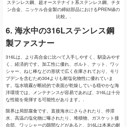
ステンレス鋼、超オーステナイト系ステンレス鋼、チタ
ン合金、ニッケル合金製の締結部品におけるPREN値の
比較。.
6. 海水中の316Lステンレス鋼
製ファスナー
316Lは、より高合金に比べて入手しやすく、馴染みやす
く、経済的です。加工性に優れ、ボルト、ナット、ワッ
シャー、ねじ棒などの形状で広く在庫されており、モリ
ブデンを含むため304よりも耐塩化物性に優れていま
す。塩水噴霧が断続的で表面が乾燥している穏やかな海
洋環境では、メンテナンスが容易であれば、316Lは十分
な性能を発揮する可能性があります。.
限界は局部腐食です。直接海水にさらされたり、停滞
水、高温の塩化物に曝されたり、堆積物、ガスケット接
合部、ワッシャーの隙間などがあると、316Lは本来の耐