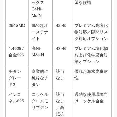
ックス
望な候補
Cr-Ni-
Mo-N
254SMO
6Mo超オ
42-45
プレミアム高塩化
ーステナ
物対応／隙間リス
イト
ク対応オプション
1.4529 /
高Ni-
43-46
プレミアム塩化物
合金926
6Mo-N
および化学腐食対
策オプション
チタン
商業的に
該当
優れた海水腐食耐
グレー
純粋なチ
なし
性
ド2
タン
インコ
ニッケル
該当
過酷な使用環境向
ネル625
クロムモ
なし
けニッケル合金
リブデン
／高
抵抗