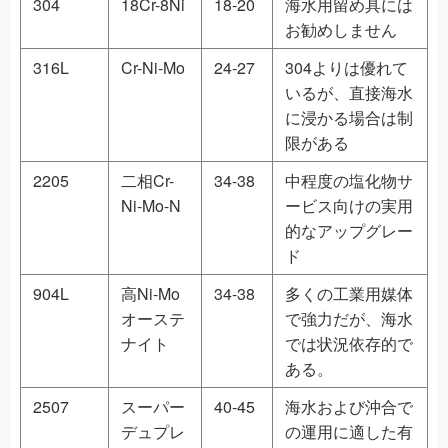
304
18Cr-8Ni
18-20
海水用留め具には
お勧めしません
316L
Cr-Ni-Mo
24-27
304よりは優れて
いるが、直接海水
に浸かる場合は制
限がある
2205
二相Cr-
34-38
中程度の塩化物サ
Ni-Mo-N
ービス向けの実用
的なアップグレー
ド
904L
高Ni-Mo
34-38
多くの工業用媒体
オーステ
で強力だが、海水
ナイト
では状況依存的で
ある。
2507
スーパー
40-45
海水および沖合で
デュプレ
の運用に適した有