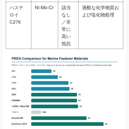
ハステ
Ni-Mo-Cr
該当
過酷な化学物質お
ロイ
なし
よび塩化物処理
C276
／非
常に
高い
抵抗