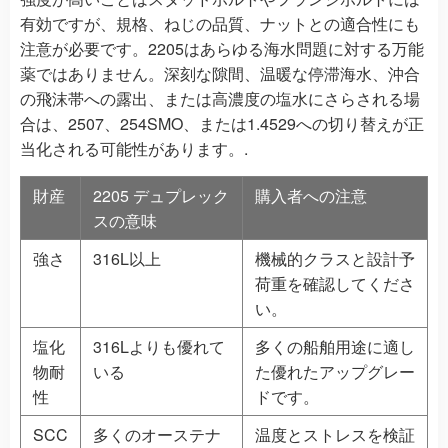
有効ですが、規格、ねじの品質、ナットとの適合性にも
注意が必要です。2205はあらゆる海水問題に対する万能
薬ではありません。深刻な隙間、温暖な停滞海水、沖合
の飛沫帯への露出、または高濃度の塩水にさらされる場
合は、2507、254SMO、または1.4529への切り替えが正
当化される可能性があります。.
財産
2205 デュプレック
購入者への注意
スの意味
強さ
316L以上
機械的クラスと設計予
荷重を確認してくださ
い。
塩化
316Lよりも優れて
多くの船舶用途に適し
物耐
いる
た優れたアップグレー
性
ドです。
SCC
多くのオーステナ
温度とストレスを検証