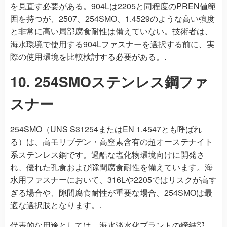
を見直す必要がある。904Lは2205と同程度のPREN値範
囲を持つが、2507、254SMO、1.4529のような高い強度
と非常に高い局部腐食耐性は備えていない。技術者は、
海水環境で使用する904Lファスナーを選択する前に、実
際の使用環境を比較検討する必要がある。.
10. 254SMOステンレス鋼ファ
スナー
254SMO（UNS S31254またはEN 1.4547とも呼ばれ
る）は、高モリブデン・高窒素含有の超オーステナイト
系ステンレス鋼です。過酷な塩化物環境向けに開発さ
れ、優れた孔食および隙間腐食耐性を備えています。海
水用ファスナーにおいて、316Lや2205ではリスクが高す
ぎる場合や、隙間腐食耐性が重要な場合、254SMOは最
適な選択肢となります。.
代表的な用途としては、海水淡水化プラントの締結部