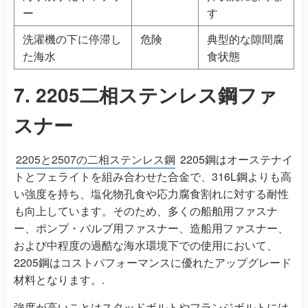
ー
す
洗濯機の下に停滞し
危険
典型的な隙間腐
た海水
食状態
7. 2205二相ステンレス鋼ファ
スナー
2205と2507の二相ステンレス鋼
2205鋼はオーステナイ
トとフェライトを組み合わせた合金で、316L鋼よりも高
い強度を持ち、塩化物孔食や応力腐食割れに対する耐性
も向上しています。そのため、多くの船舶用ファスナ
ー、ポンプ・バルブ用ファスナー、造船用ファスナー、
および中程度の過酷な海水環境下での使用において、
2205鋼はコストパフォーマンスに優れたアップグレード
材料となります。.
強度が高いことはスタッドボルトやフランジボルトには