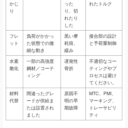
かじ
った
れたトルク
り
り、切
れたり
した
フレ
負荷がかかっ
黒い摩
接合部の設計
ット
た状態での微
耗痕、
と予荷重制御
細な動き
緩み
水素
一部の高強度
遅発性
不適切なコー
脆化
鋼材／コーテ
骨折
ティングやプ
ィング
ロセスは避け
てください。
材料
間違ったグレ
原因不
MTC、PMI、
代替
ードが供給ま
明の早
マーキング、
たは設置され
期故障
トレーサビリ
ました
ティ