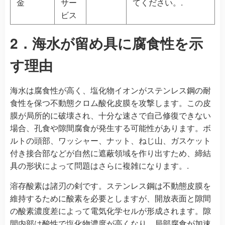
金
サー
てください。.
ビス
2．海水が留め具に腐食性を示
す理由
海水は腐食性が高く、塩化物イオンがステンレス鋼の耐
食性を保つ不動態クロム酸化皮膜を攻撃します。この皮
膜が局所的に破壊され、十分な速さで自己修復できない
場合、孔食や隙間腐食が発生する可能性があります。ボ
ルトの頭部、ワッシャー、ナット、ねじ山、ガスケット
付き接合部などが自然に遮蔽領域を作り出すため、締結
具の形状によって問題はさらに複雑になります。.
溶存酸素は諸刃の剣です。ステンレス鋼は不動態皮膜を
維持するために酸素を必要としますが、開放表面と隙間
の酸素濃度差によって電気化学セルが形成されます。隙
間内部は酸性で塩化物濃度が高くなり、局部腐食が加速