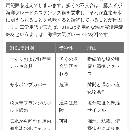
用範囲を超えてしまいます。多くの不具合は、購入者が
海洋グレードのステンレス鋼を要求し、それが直接海水
に耐えられることを意味すると誤解していることが原因
です。工学用語で言えば、316Lは汎用的な海水浸漬用締
結材というよりは、海洋大気グレードの材料です。.
316L使用例
受容性
理由
手すりおよび軽荷重
多くの場
断続的な塩分曝
デッキ金具
合許容さ
露と清掃アクセ
れる
ス
海水ポンプカバー
危険
隙間と温かい塩
化物条件
飛沫帯フランジのボ
通常は危
塩分濃度と乾湿
ルト締め
険
サイクル
塩水から離れた屋内
可能
漏れ、結露、清
海水淡水化ギャラリ
掃状況によりま