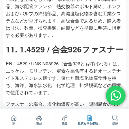
品、海水配管フランジ、熱交換器のボルト締め、ポンプ
およびバルブの締結部品、高濃度塩化物を含む工業シス
テムなどが挙げられます。高級合金であるため、購入者
は寸法、数量、検査書類、納期などを早期に明確に指定
する必要があります。.
11. 1.4529 / 合金926ファスナー
EN 1.4529 / UNS N08926（合金926とも呼ばれる）は、
ニッケル、モリブデン、窒素を高含有する超オーステナ
イト系ステンレス鋼です。優れた耐塩化物腐食性を持
ち、海洋、海水淡水化、化学処理、排煙脱硫などの環境
で使用されています。.
ファスナーの場合、塩化物濃度が高い、隙間腐食のリス
クがある、または化学汚染があるなどの理由で通常のス
テンレス鋼が適さない場合、1.4529を検討できます。多
家
製品
機能
見積もりを依頼する
接触
くの選定において254SMOと競合します。AODSONも詳