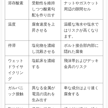
溶存酸素
受動性を維持
ナットやガスケット
しつつ酸素勾
周辺の隙間セル
配を作り出す
温度
腐食速度を上
温暖な海水や塩水で
昇させる
はリスクが高くなり
ます。
停滞
塩化物を濃縮
ボルト接合部内部に
し沈殿させる
隠れた腐食
ウェット
塩鉱床を濃縮
飛沫帯およびデッキ
ドライサ
する
金具のリスク
イクリン
グ
ガルバニ
異なる金属が
卑な成分はより速く
ック接触
電流の流れを
腐食する
生み出す