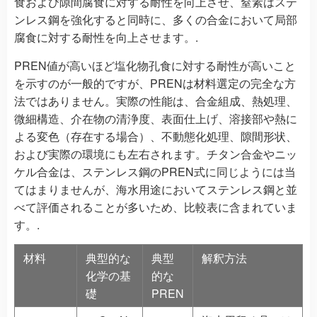
食および隙間腐食に対する耐性を向上させ、窒素はステ
ンレス鋼を強化すると同時に、多くの合金において局部
腐食に対する耐性を向上させます。.
PREN値が高いほど塩化物孔食に対する耐性が高いこと
を示すのが一般的ですが、PRENは材料選定の完全な方
法ではありません。実際の性能は、合金組成、熱処理、
微細構造、介在物の清浄度、表面仕上げ、溶接部や熱に
よる変色（存在する場合）、不動態化処理、隙間形状、
および実際の環境にも左右されます。チタン合金やニッ
ケル合金は、ステンレス鋼のPREN式に同じようには当
てはまりませんが、海水用途においてステンレス鋼と並
べて評価されることが多いため、比較表に含まれていま
す。.
材料
典型的な
典型
解釈方法
化学の基
的な
礎
PREN