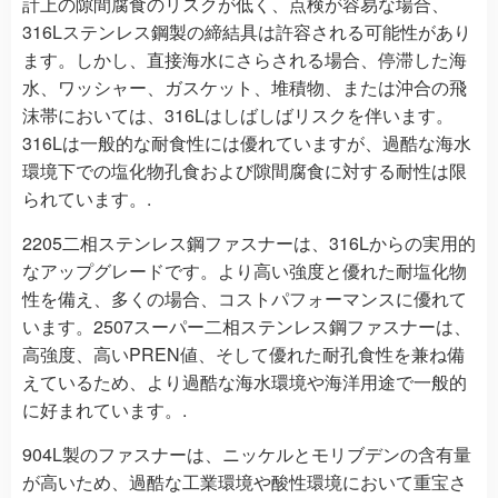
計上の隙間腐食のリスクが低く、点検が容易な場合、
316Lステンレス鋼製の締結具は許容される可能性があり
ます。しかし、直接海水にさらされる場合、停滞した海
水、ワッシャー、ガスケット、堆積物、または沖合の飛
沫帯においては、316Lはしばしばリスクを伴います。
316Lは一般的な耐食性には優れていますが、過酷な海水
環境下での塩化物孔食および隙間腐食に対する耐性は限
られています。.
2205二相ステンレス鋼ファスナーは、316Lからの実用的
なアップグレードです。より高い強度と優れた耐塩化物
性を備え、多くの場合、コストパフォーマンスに優れて
います。2507スーパー二相ステンレス鋼ファスナーは、
高強度、高いPREN値、そして優れた耐孔食性を兼ね備
えているため、より過酷な海水環境や海洋用途で一般的
に好まれています。.
904L製のファスナーは、ニッケルとモリブデンの含有量
が高いため、過酷な工業環境や酸性環境において重宝さ