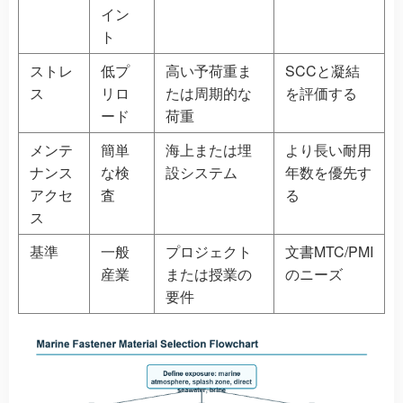
イン
ト
ストレ
低プ
高い予荷重ま
SCCと凝結
ス
リロ
たは周期的な
を評価する
ード
荷重
メンテ
簡単
海上または埋
より長い耐用
ナンス
な検
設システム
年数を優先す
アクセ
査
る
ス
基準
一般
プロジェクト
文書MTC/PMI
産業
または授業の
のニーズ
要件