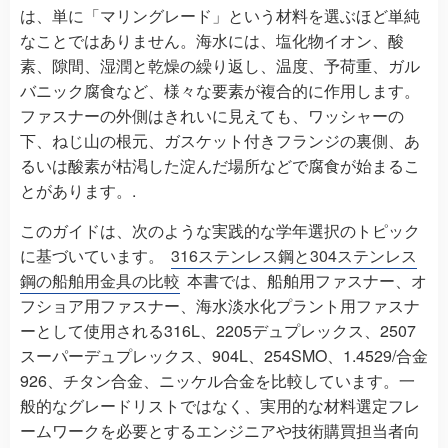
は、単に「マリングレード」という材料を選ぶほど単純
なことではありません。海水には、塩化物イオン、酸
素、隙間、湿潤と乾燥の繰り返し、温度、予荷重、ガル
バニック腐食など、様々な要素が複合的に作用します。
ファスナーの外側はきれいに見えても、ワッシャーの
下、ねじ山の根元、ガスケット付きフランジの裏側、あ
るいは酸素が枯渇した淀んだ場所などで腐食が始まるこ
とがあります。.
このガイドは、次のような実践的な学年選択のトピック
に基づいています。
316ステンレス鋼と304ステンレス
鋼の船舶用金具の比較
本書では、船舶用ファスナー、オ
フショア用ファスナー、海水淡水化プラント用ファスナ
ーとして使用される316L、2205デュプレックス、2507
スーパーデュプレックス、904L、254SMO、1.4529/合金
926、チタン合金、ニッケル合金を比較しています。一
般的なグレードリストではなく、実用的な材料選定フレ
ームワークを必要とするエンジニアや技術購買担当者向