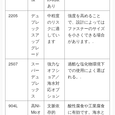
あり
2205
デュ
中程度
強度を高めること
プレ
のリス
で、設計によっては
ック
クに適
ファスナーのサイズ
スア
してい
を小さくできる場合
ップ
ます
があります。.
グレ
ード
2507
スー
強力な
過酷な塩化物環境下
パー
オフシ
での使用によく選ば
デュ
ョア／
れる。.
プレ
海水対
ック
応オプ
ス
ション
904L
高Ni-
文脈依
酸性腐食や工業腐食
Moオ
存的
に有効です。海水と