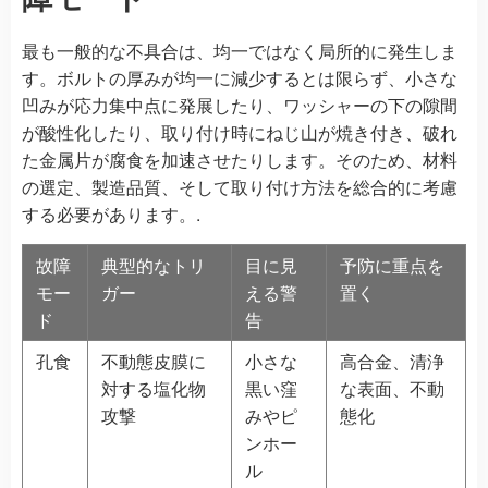
最も一般的な不具合は、均一ではなく局所的に発生しま
す。ボルトの厚みが均一に減少するとは限らず、小さな
凹みが応力集中点に発展したり、ワッシャーの下の隙間
が酸性化したり、取り付け時にねじ山が焼き付き、破れ
た金属片が腐食を加速させたりします。そのため、材料
の選定、製造品質、そして取り付け方法を総合的に考慮
する必要があります。.
故障
典型的なトリ
目に見
予防に重点を
モー
ガー
える警
置く
ド
告
孔食
不動態皮膜に
小さな
高合金、清浄
対する塩化物
黒い窪
な表面、不動
攻撃
みやピ
態化
ンホー
ル