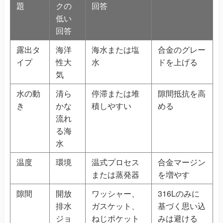
題
クの
回答
低い
回答
露出タ
海洋
海水または塩
合金のグレー
イプ
性大
水
ドを上げる
気
水の動
清ら
停滞または堆
隙間抵抗を高
き
かな
積しやすい
める
流れ
る海
水
温度
環境
温式プロセス
合金マージン
または蒸発器
を増やす
隙間
開放
ワッシャー、
316Lのみに
排水
ガスケット、
基づく思い込
ジョ
ねじポケット
みは避ける