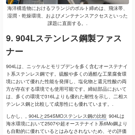
海洋構造物におけるフランジのボルト締めは、飛沫帯、
湿潤・乾燥環境、およびメンテナンスアクセスといった
課題に直面する。.
9. 904Lステンレス鋼製ファス
ナー
904Lは、ニッケルとモリブデンを多く含むオーステナイ
ト系ステンレス鋼です。硫酸や多くの過酷な工業腐食環
境において優れた性能を発揮し、塩化物と還元性酸の両
方が存在する環境でも使用可能です。締結部品において
は、多くの環境で316Lよりも優れた耐性を示し、二相ス
テンレス鋼と比較して成形性にも優れています。.
しかし、,
904Lと254SMOステンレス鋼の比較
904Lは
海水環境において2507や超オーステナイト系6Mo鋼より
も自動的に優れているとはみなされないため、その評価