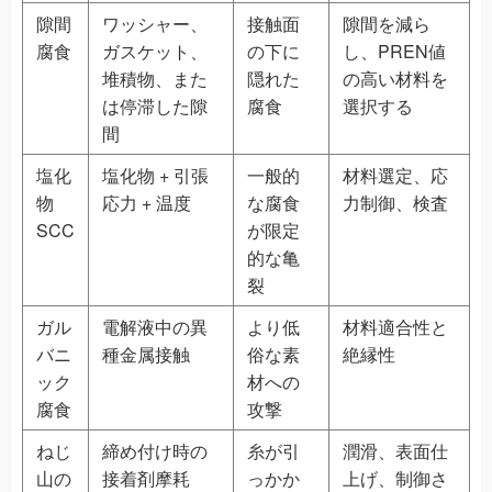
隙間
ワッシャー、
接触面
隙間を減ら
腐食
ガスケット、
の下に
し、PREN値
堆積物、また
隠れた
の高い材料を
は停滞した隙
腐食
選択する
間
塩化
塩化物 + 引張
一般的
材料選定、応
物
応力 + 温度
な腐食
力制御、検査
SCC
が限定
的な亀
裂
ガル
電解液中の異
より低
材料適合性と
バニ
種金属接触
俗な素
絶縁性
ック
材への
腐食
攻撃
ねじ
締め付け時の
糸が引
潤滑、表面仕
山の
接着剤摩耗
っかか
上げ、制御さ