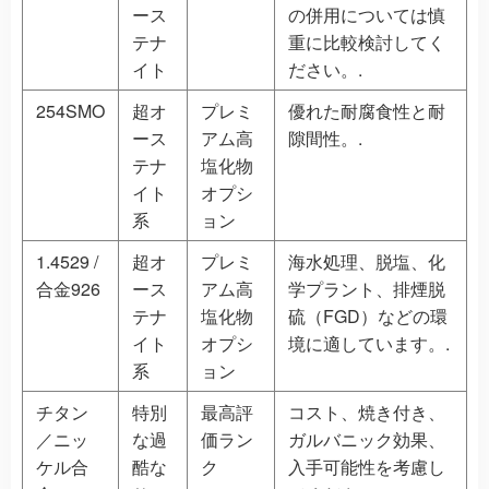
ース
の併用については慎
テナ
重に比較検討してく
イト
ださい。.
254SMO
超オ
プレミ
優れた耐腐食性と耐
ース
アム高
隙間性。.
テナ
塩化物
イト
オプシ
系
ョン
1.4529 /
超オ
プレミ
海水処理、脱塩、化
合金926
ース
アム高
学プラント、排煙脱
テナ
塩化物
硫（FGD）などの環
イト
オプシ
境に適しています。.
系
ョン
チタン
特別
最高評
コスト、焼き付き、
／ニッ
な過
価ラン
ガルバニック効果、
ケル合
酷な
ク
入手可能性を考慮し