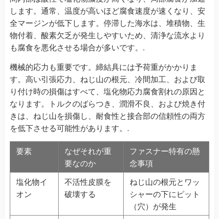
します。通常、温度が高いほど腐食速度が速くなり、安
全マージンが低下します。停滞した海水は、堆積物、生
物付着、酸素欠乏が発生しやすいため、清浄な流水より
も腐食を悪化させる場合が多いです。.
機械的応力も重要です。締結具には予荷重がかかりま
す。高い引張応力、ねじ山の根元、冷間加工、および取
り付け時の損傷はすべて、塩化物応力腐食割れの原因と
なります。トルクのばらつき、潤滑不良、および焼き付
きは、ねじ山を損傷し、耐食性と接合部の信頼性の両方
を低下させる可能性があります。.
要素
なぜそれが重
ファスナー特有の懸
要なのか
念事項
塩化物イ
不活性皮膜を
ねじ山の根元とワッ
オン
破壊する
シャーの下にピット
（穴）が発生