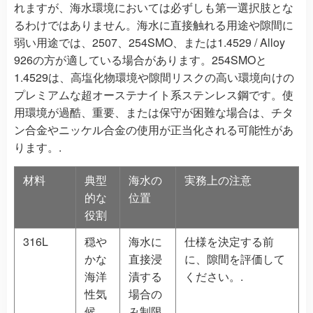
れますが、海水環境においては必ずしも第一選択肢とな
るわけではありません。海水に直接触れる用途や隙間に
弱い用途では、2507、254SMO、または1.4529 / Alloy
926の方が適している場合があります。254SMOと
1.4529は、高塩化物環境や隙間リスクの高い環境向けの
プレミアムな超オーステナイト系ステンレス鋼です。使
用環境が過酷、重要、または保守が困難な場合は、チタ
ン合金やニッケル合金の使用が正当化される可能性があ
ります。.
材料
典型
海水の
実務上の注意
的な
位置
役割
316L
穏や
海水に
仕様を決定する前
かな
直接浸
に、隙間を評価して
海洋
漬する
ください。.
性気
場合の
候
み制限