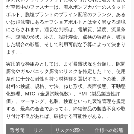
だ空気中のファスナーは、海水ポンプカバーのスタッド
ボルト、脱塩プラントのブライン配管のフランジ、ある
いは飛沫帯にあるオフショアボルトとは全く異なる環境
にさらされます。適切な判断は、電解質、温度、流量条
件、隙間の形状、応力、設計寿命、点検の容易さ、破損
した場合の影響、そして利用可能な予算によって決まり
ます。.
実用的な枠組みとしては、まず暴露状況を分類し、隙間
腐食やガルバニック腐食のリスクを特定した上で、使用
条件に十分な耐性を持つ材料群を選択する。その後、原
材料の検証、規格、寸法、ねじ形状、表面状態、不動態
化処理、MTC（金属試験係数）、PMI（製品製造性評
価）、マーキング、包装、検査といった製造管理を規定
する。最高の合金であっても、締結部品の製造不良や取
り付け不良があれば、破損する可能性がある。.
選考問
リス
リスクの高い
仕様への影響