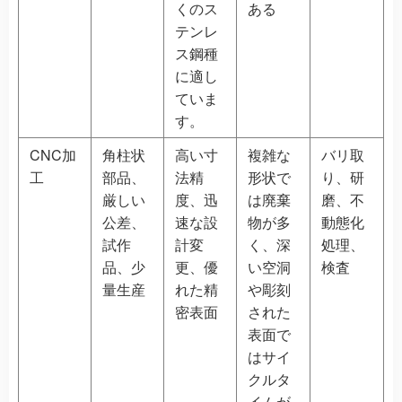
くのス
ある
テンレ
ス鋼種
に適し
ていま
す。
CNC加
角柱状
高い寸
複雑な
バリ取
工
部品、
法精
形状で
り、研
厳しい
度、迅
は廃棄
磨、不
公差、
速な設
物が多
動態化
試作
計変
く、深
処理、
品、少
更、優
い空洞
検査
量生産
れた精
や彫刻
密表面
された
表面で
はサイ
クルタ
イムが