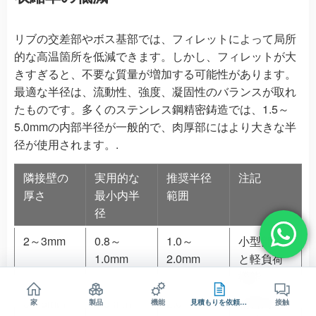
リブの交差部やボス基部では、フィレットによって局所
的な高温箇所を低減できます。しかし、フィレットが大
きすぎると、不要な質量が増加する可能性があります。
最適な半径は、流動性、強度、凝固性のバランスが取れ
たものです。多くのステンレス鋼精密鋳造では、1.5～
5.0mmの内部半径が一般的で、肉厚部にはより大きな半
径が使用されます。.
隣接壁の
実用的な
推奨半径
注記
厚さ
最小内半
範囲
径
2～3mm
0.8～
1.0～
小型部品
1.0mm
2.0mm
と軽負荷
機能
3～5mm
1.5 mm
2.0～
精密鋳造
家
製品
機能
見積もりを依頼する
接触