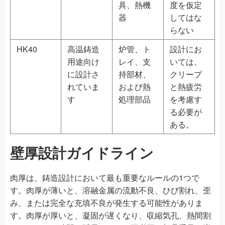
具、熱機
度を仮定
器
してはな
らない
HK40
高温鋳造
炉管、ト
設計にお
用途向け
レイ、支
いては、
に設計さ
持部材、
クリープ
れていま
および熱
と熱疲労
す
処理部品
を考慮す
る必要が
ある。
壁厚設計ガイドライン
肉厚は、鋳造設計において最も重要なルールの1つで
す。肉厚が薄いと、溶融金属の流動不良、ひび割れ、歪
み、または完全な充填不良が発生する可能性がありま
す。肉厚が厚いと、凝固が遅くなり、収縮気孔、熱間割