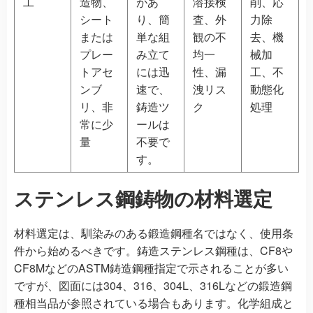
工
造物、
があ
溶接検
削、応
シート
り、簡
査、外
力除
または
単な組
観の不
去、機
プレー
み立て
均一
械加
トアセ
には迅
性、漏
工、不
ンブ
速で、
洩リス
動態化
リ、非
鋳造ツ
ク
処理
常に少
ールは
量
不要で
す。
ステンレス鋼鋳物の材料選定
材料選定は、馴染みのある鍛造鋼種名ではなく、使用条
件から始めるべきです。鋳造ステンレス鋼種は、CF8や
CF8MなどのASTM鋳造鋼種指定で示されることが多い
ですが、図面には304、316、304L、316Lなどの鍛造鋼
種相当品が参照されている場合もあります。化学組成と