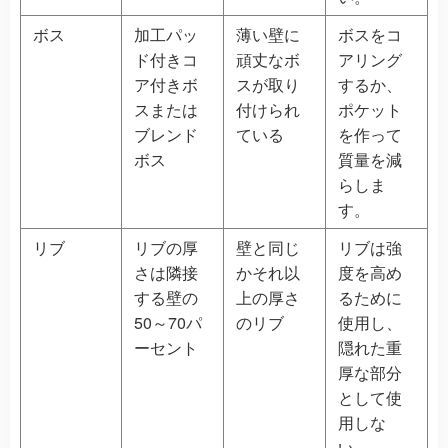
ボス
加工パッ
薄い壁に
ボスをコ
ド付きコ
頑丈なボ
アリング
ア付きボ
スが取り
するか、
スまたは
付けられ
ポケット
ブレンド
ている
を作って
ボス
質量を減
らしま
す。
リブ
リブの厚
壁と同じ
リブは強
さは隣接
かそれ以
度を高め
する壁の
上の厚さ
るために
50～70パ
のリブ
使用し、
ーセント
隠れた重
厚な部分
として使
用しな
い。