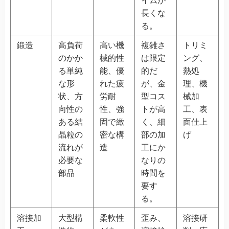
長くな
る。
鍛造
高負荷
高い機
複雑さ
トリミ
のかか
械的性
は限定
ング、
る単純
能、優
的だ
熱処
な形
れた疲
が、金
理、機
状、方
労耐
型コス
械加
向性の
性、強
トが高
工、表
ある結
固で緻
く、細
面仕上
晶粒の
密な構
部の加
げ
流れが
造
工にか
必要な
なりの
部品
時間を
要す
る。
溶接加
大型構
柔軟性
歪み、
溶接研