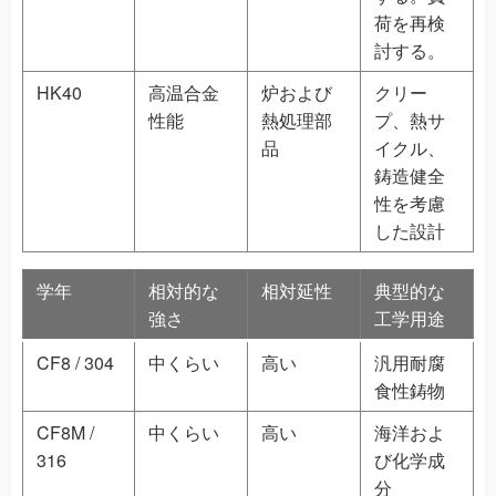
荷を再検
討する。
HK40
高温合金
炉および
クリー
性能
熱処理部
プ、熱サ
品
イクル、
鋳造健全
性を考慮
した設計
学年
相対的な
相対延性
典型的な
強さ
工学用途
CF8 / 304
中くらい
高い
汎用耐腐
食性鋳物
CF8M /
中くらい
高い
海洋およ
316
び化学成
分