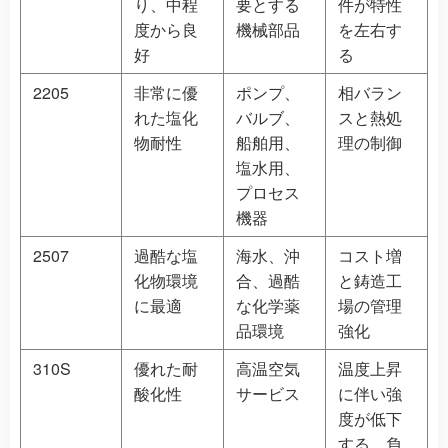
り、中程
要とする
件が特性
度から良
機械部品
を左右す
好
る
2205
非常に優
ポンプ、
相バラン
れた塩化
バルブ、
スと熱処
物耐性
船舶用、
理の制御
塩水用、
プロセス
機器
2507
過酷な塩
海水、沖
コスト増
化物環境
合、過酷
と鋳造工
に最適
な化学薬
場の管理
品環境
強化
310S
優れた耐
高温空気
温度上昇
酸化性
サービス
に伴い強
度が低下
する。負