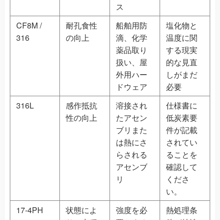
ス
CF8M /
耐孔食性
船舶用防
塩化物と
316
の向上
滴、化学
温度に関
薬品取り
する現実
扱い、屋
的な見直
外用ハー
しがまだ
ドウェア
必要
316L
感作抵抗
溶接され
仕様書に
性の向上
たアセン
低炭素要
ブリまた
件が記載
は熱にさ
されてい
らされる
ることを
アセンブ
確認して
リ
くださ
い。
17-4PH
状態によ
強度を必
熱処理条