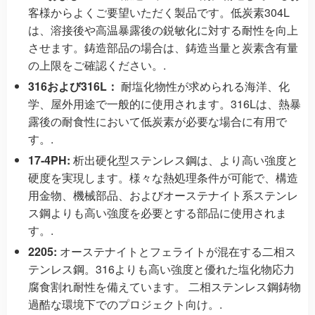
客様からよくご要望いただく製品です。低炭素304L
は、溶接後や高温暴露後の鋭敏化に対する耐性を向上
させます。鋳造部品の場合は、鋳造当量と炭素含有量
の上限をご確認ください。.
316および316L：
耐塩化物性が求められる海洋、化
学、屋外用途で一般的に使用されます。316Lは、熱暴
露後の耐食性において低炭素が必要な場合に有用で
す。.
17-4PH:
析出硬化型ステンレス鋼は、より高い強度と
硬度を実現します。様々な熱処理条件が可能で、構造
用金物、機械部品、およびオーステナイト系ステンレ
ス鋼よりも高い強度を必要とする部品に使用されま
す。.
2205:
オーステナイトとフェライトが混在する二相ス
テンレス鋼。316よりも高い強度と優れた塩化物応力
腐食割れ耐性を備えています。
二相ステンレス鋼鋳物
過酷な環境下でのプロジェクト向け。.