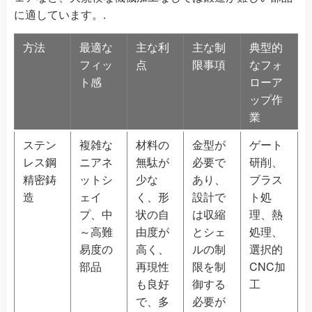
に適しています。.
方法
最適な
主な利
主な制
典型的
フィッ
点
限事項
なフォ
ト感
ローア
ップ作
業
ステン
複雑な
材料の
金型が
ゲート
レス鋼
ニアネ
無駄が
必要で
研削、
精密鋳
ットシ
少な
あり、
ブラス
造
ェイ
く、形
設計で
ト処
プ、中
状の自
は収縮
理、熱
～高難
由度が
とシェ
処理、
易度の
高く、
ルの制
選択的
部品
再現性
限を制
CNC加
も良好
御する
工
で、多
必要が