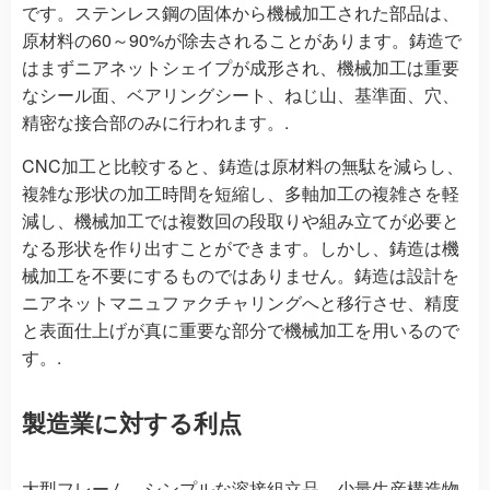
です。ステンレス鋼の固体から機械加工された部品は、
原材料の60～90%が除去されることがあります。鋳造で
はまずニアネットシェイプが成形され、機械加工は重要
なシール面、ベアリングシート、ねじ山、基準面、穴、
精密な接合部のみに行われます。.
CNC加工と比較すると、鋳造は原材料の無駄を減らし、
複雑な形状の加工時間を短縮し、多軸加工の複雑さを軽
減し、機械加工では複数回の段取りや組み立てが必要と
なる形状を作り出すことができます。しかし、鋳造は機
械加工を不要にするものではありません。鋳造は設計を
ニアネットマニュファクチャリングへと移行させ、精度
と表面仕上げが真に重要な部分で機械加工を用いるので
す。.
製造業に対する利点
大型フレーム、シンプルな溶接組立品、少量生産構造物