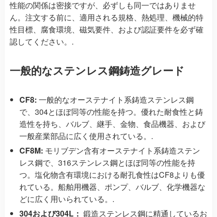
性能の関係は密接ですが、必ずしも同一ではありませ
ん。注文する前に、適用される規格、熱処理、機械的特
性目標、腐食環境、磁気要件、および認証要件を必ず確
認してください。.
一般的なステンレス鋼鋳造グレード
CF8:
一般的なオーステナイト系鋳造ステンレス鋼
で、304とほぼ同等の性能を持つ。優れた耐食性と鋳
造性を持ち、バルブ、継手、金物、食品機器、および
一般産業部品に広く使用されている。.
CF8M:
モリブデン含有オーステナイト系鋳造ステン
レス鋼で、316ステンレス鋼とほぼ同等の性能を持
つ。塩化物含有環境における耐孔食性はCF8よりも優
れている。船舶用機器、ポンプ、バルブ、化学機器な
どに広く用いられている。.
304および304L：
鍛造ステンレス鋼に精通しているお