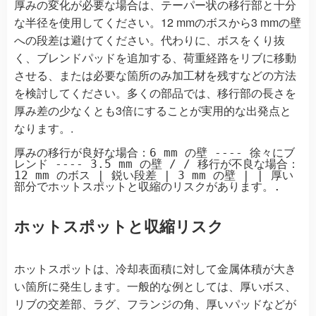
厚みの変化が必要な場合は、テーパー状の移行部と十分
な半径を使用してください。12 mmのボスから3 mmの壁
への段差は避けてください。代わりに、ボスをくり抜
く、ブレンドパッドを追加する、荷重経路をリブに移動
させる、または必要な箇所のみ加工材を残すなどの方法
を検討してください。多くの部品では、移行部の長さを
厚み差の少なくとも3倍にすることが実用的な出発点と
なります。.
厚みの移行が良好な場合：6 mm の壁 ---- 徐々にブ
レンド ---- 3.5 mm の壁 / / 移行が不良な場合：
12 mm のボス | 鋭い段差 | 3 mm の壁 | | 厚い
部分でホットスポットと収縮のリスクがあります。.
ホットスポットと収縮リスク
ホットスポットは、冷却表面積に対して金属体積が大き
い箇所に発生します。一般的な例としては、厚いボス、
リブの交差部、ラグ、フランジの角、厚いパッドなどが