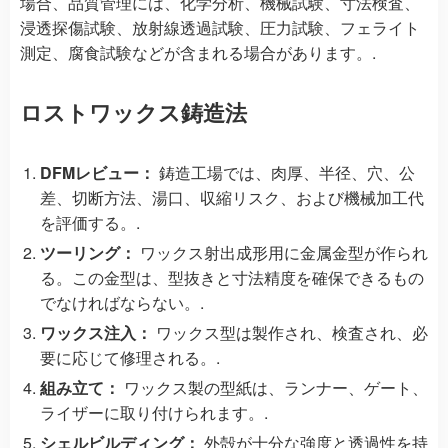
場合、品質管理には、化学分析、機械試験、寸法検査、
浸透探傷試験、放射線透過試験、圧力試験、フェライト
測定、腐食試験などが含まれる場合があります。.
ロストワックス鋳造法
DFMレビュー：
鋳造工場では、肉厚、半径、穴、公
差、切断方法、湯口、収縮リスク、および機械加工代
を評価する。.
ツーリング：
ワックス射出成形用に金属金型が作られ
る。この金型は、型抜きと寸法精度を確保できるもの
でなければならない。.
ワックス注入：
ワックス型は製作され、検査され、必
要に応じて修理される。.
組み立て：
ワックス製の型紙は、ランナー、ゲート、
ライザーに取り付けられます。.
シェルビルディング：
外殻が十分な強度と透過性を持