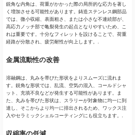
鋭角な内角は、荷重がかかった際の局所的な応力を著し
く増加させる可能性があります。鋳造ステンレス鋼部品
では、微小収縮、表面粗さ、または小さな不連続部が、
高応力ノッチ部で亀裂発生の起点となりやすいため、こ
れは重要です。十分なフィレットを設けることで、荷重
経路が分散され、疲労耐性が向上します。.
金属流動性の改善
溶融鋼は、丸みを帯びた形状をよりスムーズに流れま
す。鋭角な形状では、乱流、空気の混入、コールドシャ
ット、充填不良などが発生する可能性があります。ま
た、丸みを帯びた形状は、スラリーが対象物に均一に到
達し、そこからより均一に排出されるため、ワックス注
入やセラミックシェルコーティングにも役立ちます。.
収縮率の低減