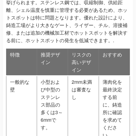
挙げられます。ステンレス鋼では、収縮制御、供給距
離、シェル温度を慎重に管理する必要があるため、ホッ
トスポットは特に問題となります。優れた設計により、
鋳造工場がより大きなゲート、ライザー、チル、溶接補
修、または追加の機械加工材でホットスポットを解決す
る前に、ホットスポットの発生を低減できます。.
特徴
推奨デザ
リスクの
おすすめ
イン
高いデザ
イン
一般的な
小型およ
2mm未満
薄肉化を
壁
び中型の
は審査な
最終決定
ステンレ
し
する前
ス部品の
に、鋳造
多くは3～
所に確認
6mmで
を求めて
す。
くださ
い。