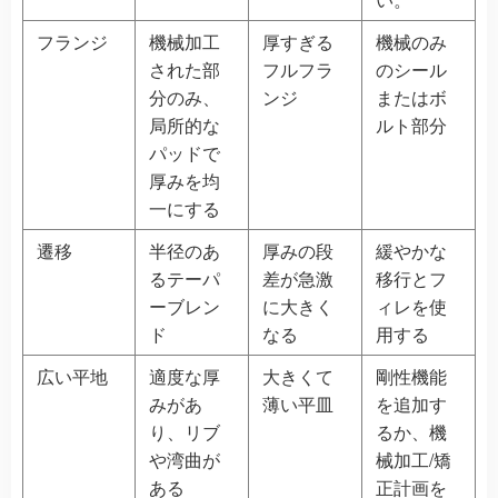
フランジ
機械加工
厚すぎる
機械のみ
された部
フルフラ
のシール
分のみ、
ンジ
またはボ
局所的な
ルト部分
パッドで
厚みを均
一にする
遷移
半径のあ
厚みの段
緩やかな
るテーパ
差が急激
移行とフ
ーブレン
に大きく
ィレを使
ド
なる
用する
広い平地
適度な厚
大きくて
剛性機能
みがあ
薄い平皿
を追加す
り、リブ
るか、機
や湾曲が
械加工/矯
ある
正計画を