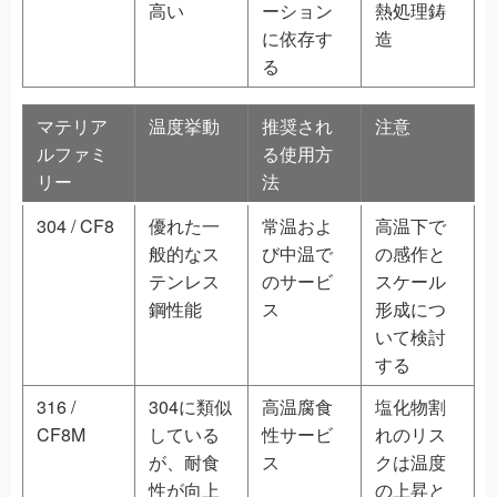
高い
ーション
熱処理鋳
に依存す
造
る
マテリア
温度挙動
推奨され
注意
ルファミ
る使用方
リー
法
304 / CF8
優れた一
常温およ
高温下で
般的なス
び中温で
の感作と
テンレス
のサービ
スケール
鋼性能
ス
形成につ
いて検討
する
316 /
304に類似
高温腐食
塩化物割
CF8M
している
性サービ
れのリス
が、耐食
ス
クは温度
性が向上
の上昇と