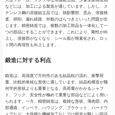
などには、加工による製造が適しています。しかし、ス
テンレス鋼の溶接組立品では、熱影響部、歪み、溶接検
査、研削、漏れ経路、外観のばらつきといった問題が生
じます。精密鋳造では、複数の加工部品を一体化して一
つの部品にすることができます。これにより、剛性が向
上し、溶接部がなくなり、シール面が簡素化され、ロッ
ト間の再現性も向上します。.
鍛造に対する利点
鍛造は、高強度で方向性のある結晶粒の流れ、衝撃荷
重、比較的単純な形状に適しています。結晶粒構造が幾
何学的形状よりも重要となる、高荷重がかかるシャフ
ト、フック、安全性が極めて重要な部品などによく用い
られます。一方、精密鋳造は、複雑な形状、薄肉部、内
部通路、インペラ、ハウジング、ブラケット、ハードウ
ェアなど、大規模な機械加工なしでは鍛造が難しい部品