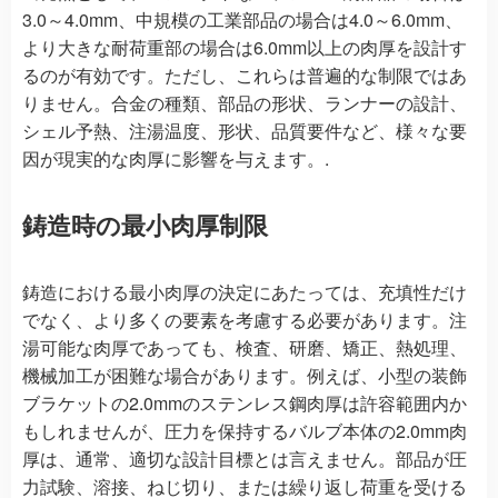
3.0～4.0mm、中規模の工業部品の場合は4.0～6.0mm、
より大きな耐荷重部の場合は6.0mm以上の肉厚を設計す
るのが有効です。ただし、これらは普遍的な制限ではあ
りません。合金の種類、部品の形状、ランナーの設計、
シェル予熱、注湯温度、形状、品質要件など、様々な要
因が現実的な肉厚に影響を与えます。.
鋳造時の最小肉厚制限
鋳造における最小肉厚の決定にあたっては、充填性だけ
でなく、より多くの要素を考慮する必要があります。注
湯可能な肉厚であっても、検査、研磨、矯正、熱処理、
機械加工が困難な場合があります。例えば、小型の装飾
ブラケットの2.0mmのステンレス鋼肉厚は許容範囲内か
もしれませんが、圧力を保持するバルブ本体の2.0mm肉
厚は、通常、適切な設計目標とは言えません。部品が圧
力試験、溶接、ねじ切り、または繰り返し荷重を受ける