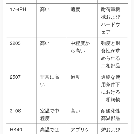
17-4PH
高い
適度
耐荷重機
械および
ハードウ
ェア
2205
高い
中程度か
強度と耐
ら高い
食性が求
められる
二相部品
2507
非常に高
適度
過酷な使
い
用条件下
における
二相鋳物
310S
室温で中
高い
耐酸化性
程度
高温部品
HK40
高温では
アプリケ
炉および