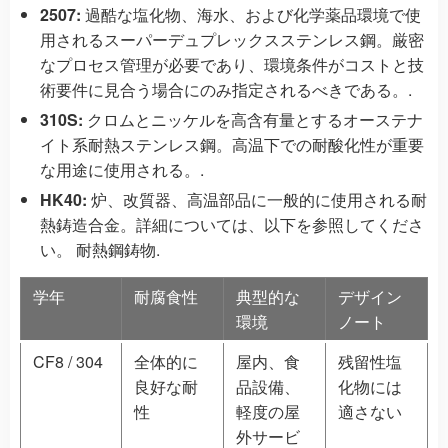
2507:
過酷な塩化物、海水、および化学薬品環境で使
用されるスーパーデュプレックスステンレス鋼。厳密
なプロセス管理が必要であり、環境条件がコストと技
術要件に見合う場合にのみ指定されるべきである。.
310S:
クロムとニッケルを高含有量とするオーステナ
イト系耐熱ステンレス鋼。高温下での耐酸化性が重要
な用途に使用される。.
HK40:
炉、改質器、高温部品に一般的に使用される耐
熱鋳造合金。詳細については、以下を参照してくださ
い。
耐熱鋼鋳物
.
学年
耐腐食性
典型的な
デザイン
環境
ノート
CF8 / 304
全体的に
屋内、食
残留性塩
良好な耐
品設備、
化物には
性
軽度の屋
適さない
外サービ