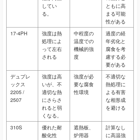
してい
ともに高
る。
まる可能
性がある
17-4PH
強度は熱
中程度の
過度の経
処理によ
温度での
年劣化と
って左右
機械的強
腐食を考
される
度
慮する必
要がある
デュプレ
強度は高
強度が必
不適切な
ックス
いが、不
要な腐食
熱処理に
2205 /
適切な熱
性環境
よる有害
2507
にさらさ
な相形成
れると弱
を避ける
くなる。
310S
優れた耐
遮熱板、
計算なし
酸化性
炉用器
に高温強