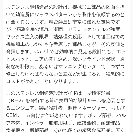
ステンレス鋼鋳造品の設計は、機械加工部品の図面を描
いて鋳造所にワックスパターンから製作を依頼するのと
は全く異なります。精密鋳造は非常に優れた技術です
が、溶融金属の流れ、凝固、セラミックシェルの強度、
ワックス注入の限界、熱処理の反応、そして後工程での
機械加工のしやすさを考慮した部品こそが、その真価を
発揮します。CAD上では効率的に見える設計でも、ホッ
トスポット、コアの閉じ込め、深いブラインド形状、過
剰な材料除去、あるいはマシニングセンターで一つずつ
修正しなければならない公差などが生じると、結果的に
コストがかさむことになります。.
このステンレス鋼鋳造設計ガイドは、見積依頼書
（RFQ）を発行する前に実用的な設計ルールを必要とす
るエンジニア、製品設計者、調達マネージャー、および
OEMチーム向けに作成されています。ポンプ部品、バル
ブ本体、インペラ、船舶用継手、建築金物、耐熱部品、
食品機器、機械部品、その他多くの精密金属部品に広く