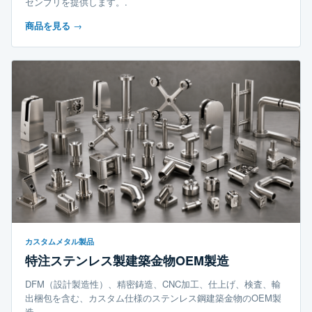
センブリを提供します。.
商品を見る
→
カスタムメタル製品
特注ステンレス製建築金物OEM製造
DFM（設計製造性）、精密鋳造、CNC加工、仕上げ、検査、輸
出梱包を含む、カスタム仕様のステンレス鋼建築金物のOEM製
造。.