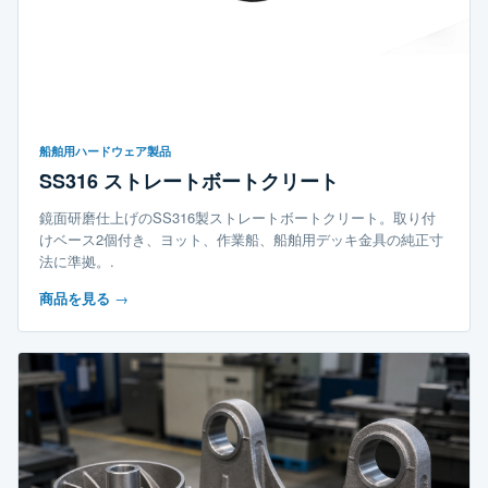
船舶用ハードウェア製品
SS316 ストレートボートクリート
鏡面研磨仕上げのSS316製ストレートボートクリート。取り付
けベース2個付き、ヨット、作業船、船舶用デッキ金具の純正寸
法に準拠。.
商品を見る
→