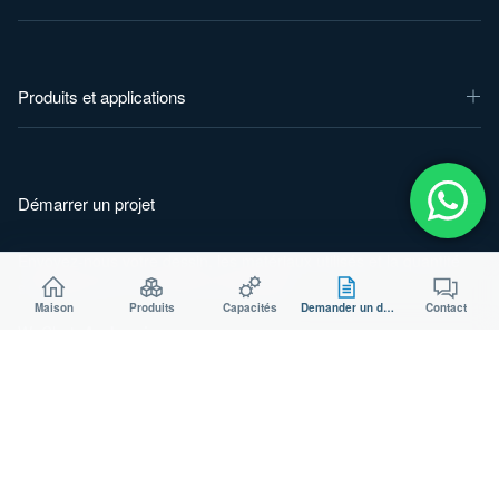
Produits et applications
Démarrer un projet
Envoyez-nous votre dessin, les matériaux utilisés et la quantité
souhaitée pour une étude de faisabilité.
Maison
Produits
Capacités
Demander un devis
Contact
WeChat :
Aodsoninc
Courriel :
sales@aodson.com
WhatsApp : +86 158 9600 2001