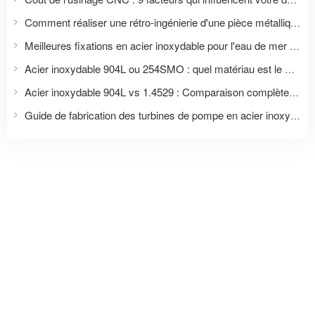
Comment réaliser une rétro-ingénierie d'une pièce métallique à partir d'un échantillon sans plans ?
Meilleures fixations en acier inoxydable pour l'eau de mer : Guide complet de sélection des matériaux pour les applications marines et offshore
Acier inoxydable 904L ou 254SMO : quel matériau est le meilleur pour les fixations et les applications en conditions de corrosion sévère ?
Acier inoxydable 904L vs 1.4529 : Comparaison complète pour les fixations et les applications industrielles
Guide de fabrication des turbines de pompe en acier inoxydable