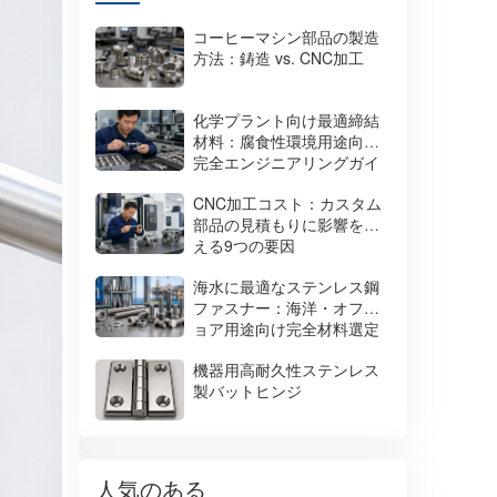
コーヒーマシン部品の製造
方法：鋳造 vs. CNC加工
化学プラント向け最適締結
材料：腐食性環境用途向け
完全エンジニアリングガイ
ド
CNC加工コスト：カスタム
部品の見積もりに影響を与
える9つの要因
海水に最適なステンレス鋼
ファスナー：海洋・オフシ
ョア用途向け完全材料選定
ガイド
機器用高耐久性ステンレス
製バットヒンジ
人気のある