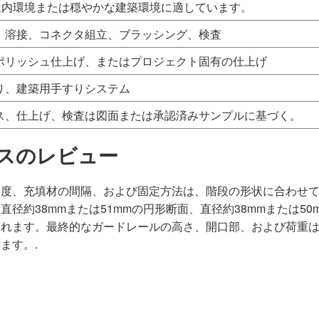
、屋内環境または穏やかな建築環境に適しています。
、溶接、コネクタ組立、ブラッシング、検査
ポリッシュ仕上げ、またはプロジェクト固有の仕上げ
り、建築用手すりシステム
ス、仕上げ、検査は図面または承認済みサンプルに基づく。
スのレビュー
角度、充填材の間隔、および固定方法は、階段の形状に合わせ
約38mmまたは51mmの円形断面、直径約38mmまたは50
まれます。最終的なガードレールの高さ、開口部、および荷重
ます。.