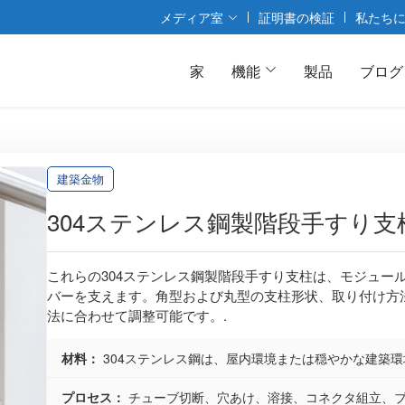
メディア室
証明書の検証
私たち
家
機能
製品
ブログ
建築金物
304ステンレス鋼製階段手すり
これらの304ステンレス鋼製階段手すり支柱は、モジュー
バーを支えます。角型および丸型の支柱形状、取り付け方
法に合わせて調整可能です。.
材料：
304ステンレス鋼は、屋内環境または穏やかな建築
プロセス：
チューブ切断、穴あけ、溶接、コネクタ組立、