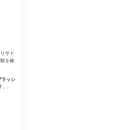
すりサド
外観を確
ブラッシ
。.