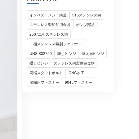
インベストメント鋳造
316ステンレス鋼
ステンレス製船舶用金具
ポンプ部品
2507二相ステンレス鋼
二相ステンレス鋼製ファスナー
UNS S32750
隠しヒンジ
防火扉ヒンジ
隠しヒンジ
ステンレス鋼製建築金物
両端スタッドボルト
CNC加工
船舶用ファスナー
904Lファスナー