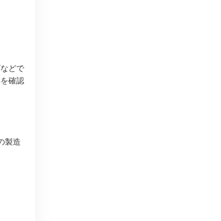
げなどで
拠を確認
の製造