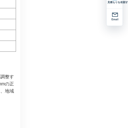
見積もりを依頼す
Email
て調整す
mmの正
は、地域