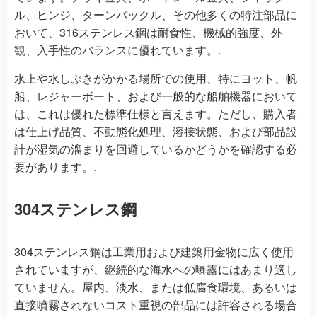
ル、ヒンジ、ターンバックル、その他多くの特注部品に
おいて、316ステンレス鋼は耐食性、機械的強度、外
観、入手性のバランスに優れています。.
水上や水しぶきがかかる場所での使用、特にヨット、帆
船、レジャーボート、および一般的な船舶機器において
は、これは優れた標準仕様と言えます。ただし、購入者
は仕上げ品質、不動態化処理、溶接状態、および部品設
計が湿気の溜まりを回避しているかどうかを確認する必
要があります。.
304ステンレス鋼
304ステンレス鋼は工業用および建築用金物に広く使用
されていますが、継続的な海水への曝露にはあまり適し
ていません。屋内、淡水、または低腐食環境、あるいは
直接噴霧されないコスト重視の部品には許容される場合