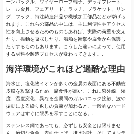
ーンバックル、ワイヤーロープ端子、デッキプレート、
レール金具、フェアリード、ラッチ、ブラケット、リン
グ、フック、特注鋳造部品や機械加工部品などが挙げら
れます。これらの部品の中には、主に利便性やアクセス
性を向上させるためのものもあれば、実際の荷重を支え
たり、振動を吸収したり、船舶を衝撃や腐食から保護し
たりするものもあります。こうした違いによって、使用
する材料や製造プロセスが変わってきます。.
海洋環境がこれほど過酷な理由
海水は、塩化物イオンが多くの金属の表面にある不動態
皮膜を攻撃するため、腐食性が高い。これに紫外線、湿
度、温度変化、異なる金属間のガルバニック接触、波や
振動による繰り返しの負荷が加わると、一般的なハード
ウェアはすぐに限界を示すことになる。.
ステンレス鋼であっても、必ずしも安全とは限りませ
ん。適切な合金、表面仕上げ、排水設計、そしてメンテ