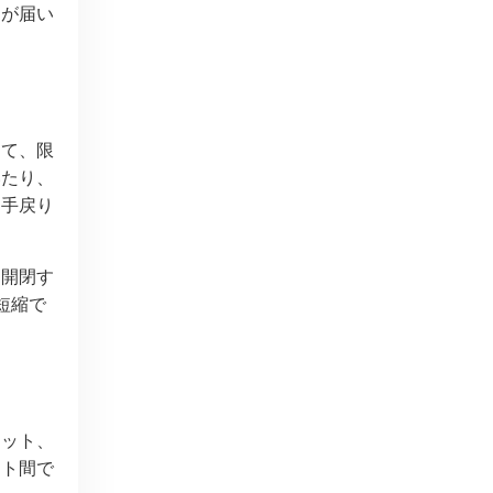
トが届い
して、限
いたり、
、手戻り
し開閉す
短縮で
ニット、
ット間で