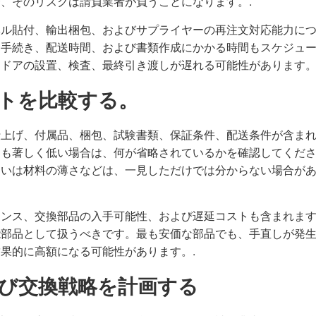
、そのリスクは請負業者が負うことになります。.
ベル貼付、輸出梱包、およびサプライヤーの再注文対応能力に
関手続き、配送時間、および書類作成にかかる時間もスケジュ
ドアの設置、検査、最終引き渡しが遅れる可能性があります。
ストを比較する。
仕上げ、付属品、梱包、試験書類、保証条件、配送条件が含ま
りも著しく低い場合は、何が省略されているかを確認してくだ
るいは材料の薄さなどは、一見しただけでは分からない場合が
ナンス、交換部品の入手可能性、および遅延コストも含まれま
能部品として扱うべきです。最も安価な部品でも、手直しが発
果的に高額になる可能性があります。.
よび交換戦略を計画する