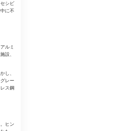
クセシビ
置中に不
、アルミ
共施設、
しかし、
いグレー
ンレス鋼
ん。ヒン