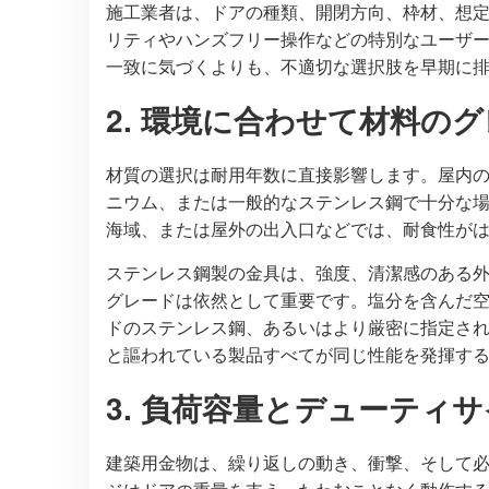
施工業者は、ドアの種類、開閉方向、枠材、想
リティやハンズフリー操作などの特別なユーザ
一致に気づくよりも、不適切な選択肢を早期に排
2. 環境に合わせて材料の
材質の選択は耐用年数に直接影響します。屋内
ニウム、または一般的なステンレス鋼で十分な
海域、または屋外の出入口などでは、耐食性がは
ステンレス鋼製の金具は、強度、清潔感のある
グレードは依然として重要です。塩分を含んだ
ドのステンレス鋼、あるいはより厳密に指定さ
と謳われている製品すべてが同じ性能を発揮する
3. 負荷容量とデューティ
建築用金物は、繰り返しの動き、衝撃、そして