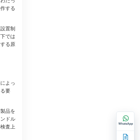
にわたっ
動作する
、設置制
廊下では
生する原
類によっ
する要
に製品を
ハンドル
WhatsApp
な検査上