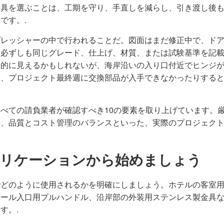
金具を選ぶことは、工期を守り、手直しを減らし、引き渡し後
です。.
プレッシャーの中で行われることだ。図面はまだ修正中で、ド
、必ずしも同じグレード、仕上げ、材質、または試験基準を記
力的に見えるかもしれないが、海岸沿いの入り口付近でヒンジ
り、プロジェクト最終週に交換部品が入手できなかったりする
べての請負業者が確認すべき10の要素を取り上げています。
携、品質とコスト管理のバランスといった、実際のプロジェク
プリケーションから始めましょう
でどのように使用されるかを明確にしましょう。ホテルの客室
モール入口用プルハンドル、沿岸部の外装用ステンレス製金具
す。.