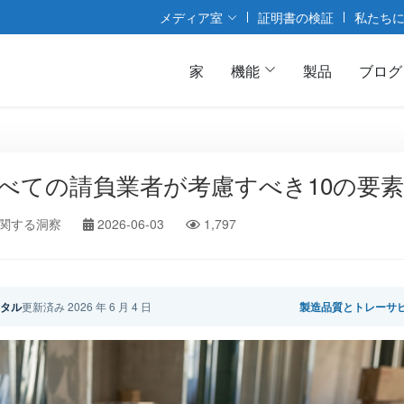
メディア室
証明書の検証
私たち
家
機能
製品
ブログ
べての請負業者が考慮すべき10の要素
関する洞察
2026-06-03
1,797
メタル
更新済み 2026 年 6 月 4 日
製造品質とトレーサ