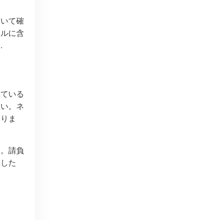
ついて確
ールに含
.
れている
さい。ネ
ありま
す。請負
生した