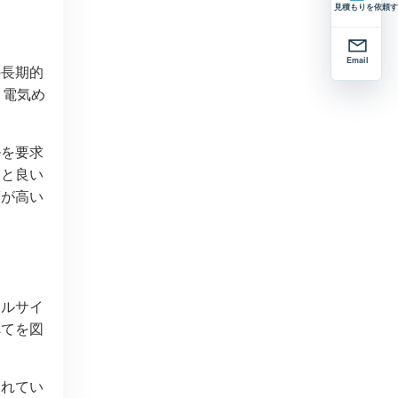
見積もりを依頼す
Email
の長期的
、電気め
ルを要求
くと良い
度が高い
ドルサイ
べてを図
されてい