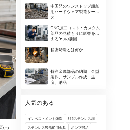
中国発のワンストップ船舶
用ハードウェア製造サービ
ス
CNC加工コスト：カスタム
部品の見積もりに影響を与
える9つの要因
精密鋳造とは何か
特注金属部品の納期：金型
製作、サンプル作成、生
産、納品
人気のある
インベストメント鋳造
316ステンレス鋼
、取っ
ステンレス製船舶用金具
ポンプ部品