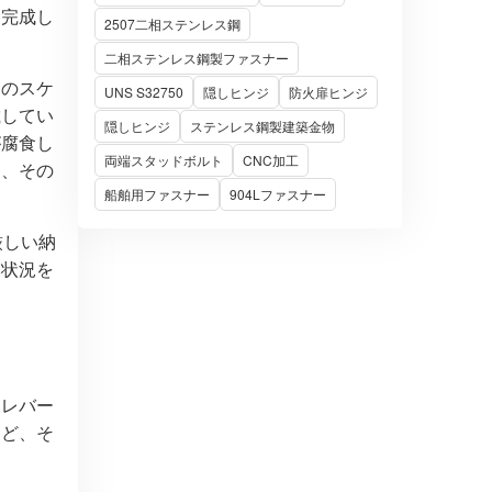
も完成し
2507二相ステンレス鋼
二相ステンレス鋼製ファスナー
アのスケ
UNS S32750
隠しヒンジ
防火扉ヒンジ
載してい
隠しヒンジ
ステンレス鋼製建築金物
が腐食し
両端スタッドボルト
CNC加工
と、その
船舶用ファスナー
904Lファスナー
厳しい納
ト状況を
用レバー
など、そ