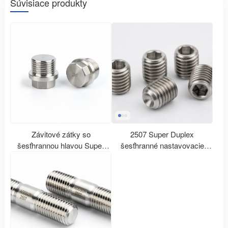
Súvisiace produkty
Závitové zátky so
2507 Super Duplex
šesťhrannou hlavou Super
šesťhranné nastavovacie
Duplex 2507
skrutky s hrotovým hrotom