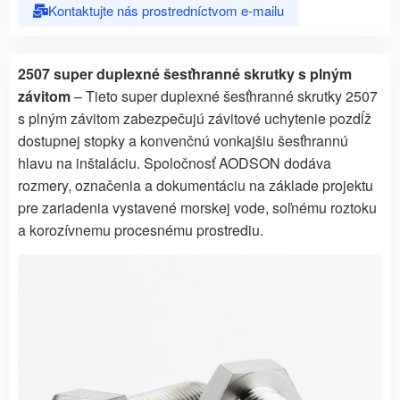
Kontaktujte nás prostredníctvom e-mailu
2507 super duplexné šesťhranné skrutky s plným
závitom
– Tieto super duplexné šesťhranné skrutky 2507
s plným závitom zabezpečujú závitové uchytenie pozdĺž
dostupnej stopky a konvenčnú vonkajšiu šesťhrannú
hlavu na inštaláciu. Spoločnosť AODSON dodáva
rozmery, označenia a dokumentáciu na základe projektu
pre zariadenia vystavené morskej vode, soľnému roztoku
a korozívnemu procesnému prostrediu.