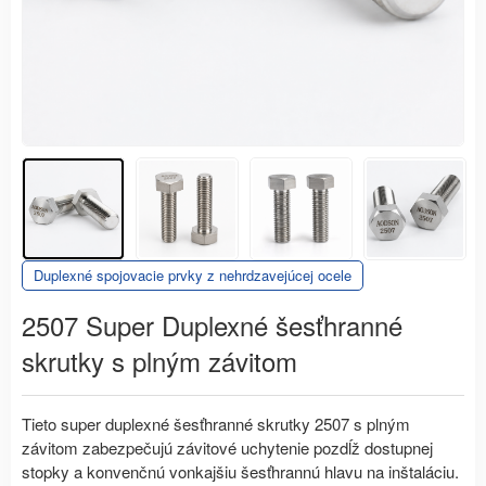
Duplexné spojovacie prvky z nehrdzavejúcej ocele
2507 Super Duplexné šesťhranné
skrutky s plným závitom
Tieto super duplexné šesťhranné skrutky 2507 s plným
závitom zabezpečujú závitové uchytenie pozdĺž dostupnej
stopky a konvenčnú vonkajšiu šesťhrannú hlavu na inštaláciu.