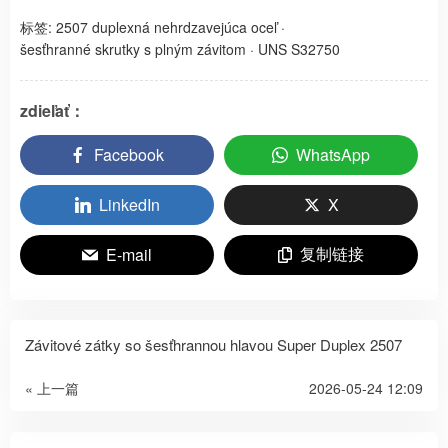
标签:
2507 duplexná nehrdzavejúca oceľ
·
šesťhranné skrutky s plným závitom
·
UNS S32750
zdieľať：
Facebook
WhatsApp
LinkedIn
X
复制链接
E-mail
Závitové zátky so šesťhrannou hlavou Super Duplex 2507
« 上一篇
2026-05-24 12:09