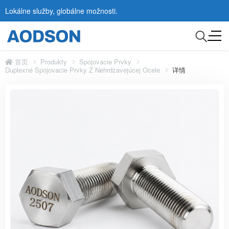
Lokálne služby, globálne možnosti.
首页
Produkty
Spojovacie Prvky
Duplexné Spojovacie Prvky Z Nehrdzavejúcej Ocele
详情