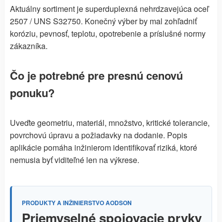
Aktuálny sortiment je superduplexná nehrdzavejúca oceľ
2507 / UNS S32750. Konečný výber by mal zohľadniť
koróziu, pevnosť, teplotu, opotrebenie a príslušné normy
zákazníka.
Čo je potrebné pre presnú cenovú
ponuku?
Uveďte geometriu, materiál, množstvo, kritické tolerancie,
povrchovú úpravu a požiadavky na dodanie. Popis
aplikácie pomáha inžinierom identifikovať riziká, ktoré
nemusia byť viditeľné len na výkrese.
PRODUKTY A INŽINIERSTVO AODSON
Priemyselné spojovacie prvky