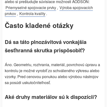
alebo si preštudujte súvisiace možnosti AODSON:
Priemyselné spojovacie prvky
,
Výroba spojovacích
prvkov
,
Kontrola kvality
.
Často kladené otázky
Dá sa táto plnozávitová vonkajšia
šesťhranná skrutka prispôsobiť?
Áno. Geometriu, rozhrania, materiál, povrchovú úpravu a
kontrolu je možné vyrobiť zo schváleného výkresu alebo
vzorky. Pred cenovou ponukou alebo výrobou nástrojov
sa posúdi uskutočniteľnosť.
Aké druhy materiálov sú k dispozícii?