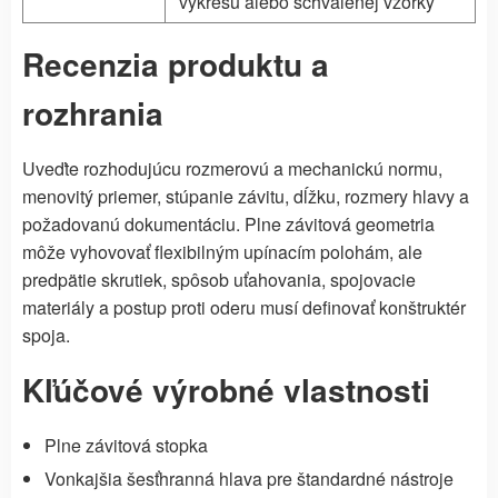
výkresu alebo schválenej vzorky
Recenzia produktu a
rozhrania
Uveďte rozhodujúcu rozmerovú a mechanickú normu,
menovitý priemer, stúpanie závitu, dĺžku, rozmery hlavy a
požadovanú dokumentáciu. Plne závitová geometria
môže vyhovovať flexibilným upínacím polohám, ale
predpätie skrutiek, spôsob uťahovania, spojovacie
materiály a postup proti oderu musí definovať konštruktér
spoja.
Kľúčové výrobné vlastnosti
Plne závitová stopka
Vonkajšia šesťhranná hlava pre štandardné nástroje