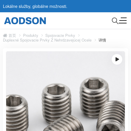
Lokálne služby, globálne možnosti.
首页
Produkty
Spojovacie Prvky
Duplexné Spojovacie Prvky Z Nehrdzavejúcej Ocele
详情