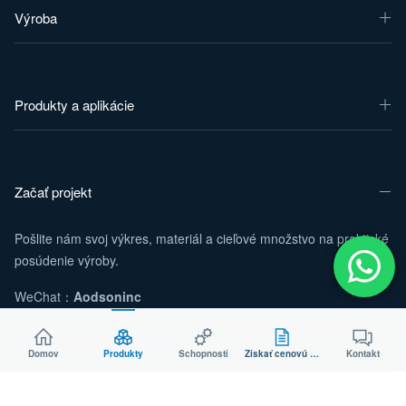
Výroba
Produkty a aplikácie
Začať projekt
Pošlite nám svoj výkres, materiál a cieľové množstvo na praktické
posúdenie výroby.
WeChat：
Aodsoninc
E-mail:
sales@aodson.com
Domov
Produkty
Schopnosti
Získať cenovú ponuku
Kontakt
WhatsApp: +86 158 9600 2001