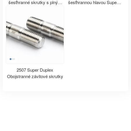
šesťhranné skrutky s plným
šesťhrannou hlavou Super
závitom
Duplex 2507
2507 Super Duplex
Obojstranné závitové skrutky