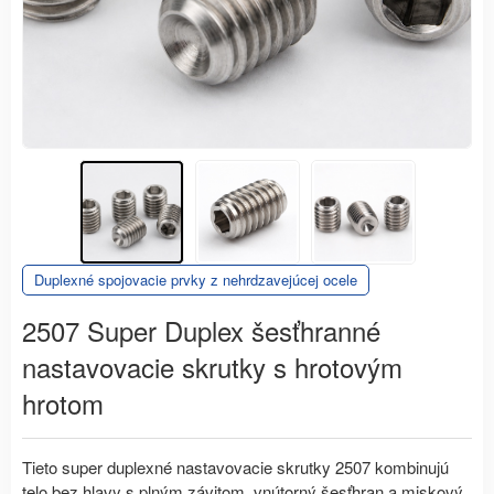
Duplexné spojovacie prvky z nehrdzavejúcej ocele
2507 Super Duplex šesťhranné
nastavovacie skrutky s hrotovým
hrotom
Tieto super duplexné nastavovacie skrutky 2507 kombinujú
telo bez hlavy s plným závitom, vnútorný šesťhran a miskový