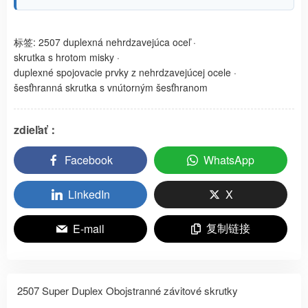
标签:
2507 duplexná nehrdzavejúca oceľ
·
skrutka s hrotom misky
·
duplexné spojovacie prvky z nehrdzavejúcej ocele
·
šesťhranná skrutka s vnútorným šesťhranom
zdieľať：
Facebook
WhatsApp
LinkedIn
X
复制链接
E-mail
2507 Super Duplex Obojstranné závitové skrutky