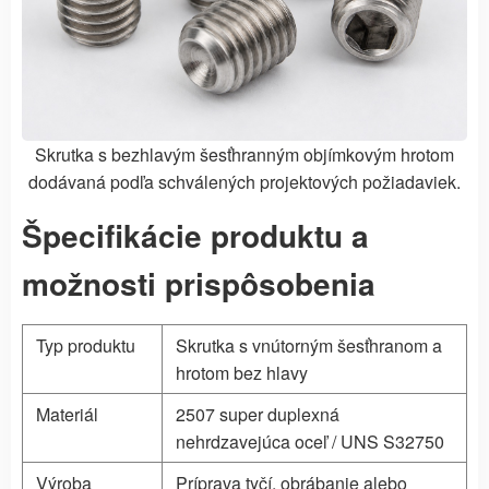
Skrutka s bezhlavým šesťhranným objímkovým hrotom
dodávaná podľa schválených projektových požiadaviek.
Špecifikácie produktu a
možnosti prispôsobenia
Typ produktu
Skrutka s vnútorným šesťhranom a
hrotom bez hlavy
Materiál
2507 super duplexná
nehrdzavejúca oceľ / UNS S32750
Výroba
Príprava tyčí, obrábanie alebo