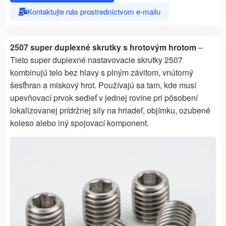
Kontaktujte nás prostredníctvom e-mailu
2507 super duplexné skrutky s hrotovým hrotom
–
Tieto super duplexné nastavovacie skrutky 2507
kombinujú telo bez hlavy s plným závitom, vnútorný
šesťhran a miskový hrot. Používajú sa tam, kde musí
upevňovací prvok sedieť v jednej rovine pri pôsobení
lokalizovanej prídržnej sily na hriadeľ, objímku, ozubené
koleso alebo iný spojovací komponent.