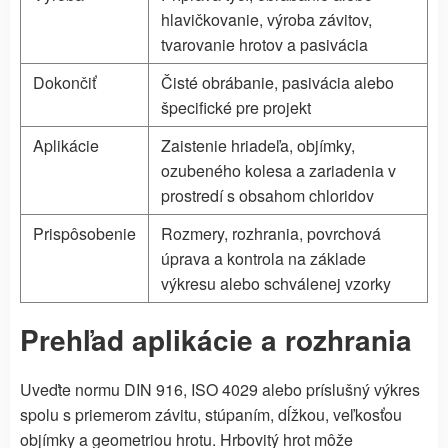
hlavičkovanie, výroba závitov,
tvarovanie hrotov a pasivácia
Dokončiť
Čisté obrábanie, pasivácia alebo
špecifické pre projekt
Aplikácie
Zaistenie hriadeľa, objímky,
ozubeného kolesa a zariadenia v
prostredí s obsahom chloridov
Prispôsobenie
Rozmery, rozhrania, povrchová
úprava a kontrola na základe
výkresu alebo schválenej vzorky
Prehľad aplikácie a rozhrania
Uveďte normu DIN 916, ISO 4029 alebo príslušný výkres
spolu s priemerom závitu, stúpaním, dĺžkou, veľkosťou
objímky a geometriou hrotu. Hrbovitý hrot môže