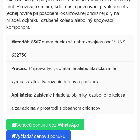
hrot. Používajú sa tam, kde musí upevňovací prvok sedieť v
jednej rovine pri pôsobení lokalizovanej prídržnej sily na
hriadeľ, objímku, ozubené koleso alebo iný spojovací
komponent.
Materiál:
2507 super duplexná nehrdzavejúca oceľ / UNS
S32750
Proces:
Príprava tyčí, obrábanie alebo hlavičkovanie,
výroba závitov, tvarovanie hrotov a pasivácia
Aplikácia:
Zaistenie hriadeľa, objímky, ozubeného kolesa
a zariadenia v prostredí s obsahom chloridov
Cenovú ponuku cez WhatsApp
Vyžiadať cenovú ponuku