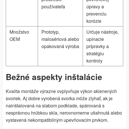
používateľa
úpravy a
prevenciu
korózie
Množstvo
Prototyp,
Určuje nástroje,
OEM
malosériová alebo
upínacie
opakovaná výroba
prípravky a
stratégiu
kontroly
Bežné aspekty inštalácie
Kvalita montáže výrazne ovplyvňuje výkon sklenených
svoriek. Aj dobre vyrobená svorka môže zlyhať, ak je
nainštalovaná na slabom podklade, spárovaná s
nesprávnou hrúbkou skla, nerovnomerne utiahnutá alebo
vystavená nekompatibilným upevňovacím prvkom.