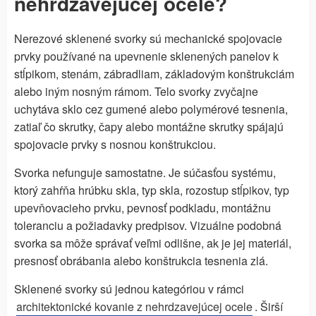
nehrdzavejúcej ocele?
Nerezové sklenené svorky sú mechanické spojovacie
prvky používané na upevnenie sklenených panelov k
stĺpikom, stenám, zábradliam, základovým konštrukciám
alebo iným nosným rámom. Telo svorky zvyčajne
uchytáva sklo cez gumené alebo polymérové tesnenia,
zatiaľ čo skrutky, čapy alebo montážne skrutky spájajú
spojovacie prvky s nosnou konštrukciou.
Svorka nefunguje samostatne. Je súčasťou systému,
ktorý zahŕňa hrúbku skla, typ skla, rozostup stĺpikov, typ
upevňovacieho prvku, pevnosť podkladu, montážnu
toleranciu a požiadavky predpisov. Vizuálne podobná
svorka sa môže správať veľmi odlišne, ak je jej materiál,
presnosť obrábania alebo konštrukcia tesnenia zlá.
Sklenené svorky sú jednou kategóriou v rámci
architektonické kovanie z nehrdzavejúcej ocele
. Širší