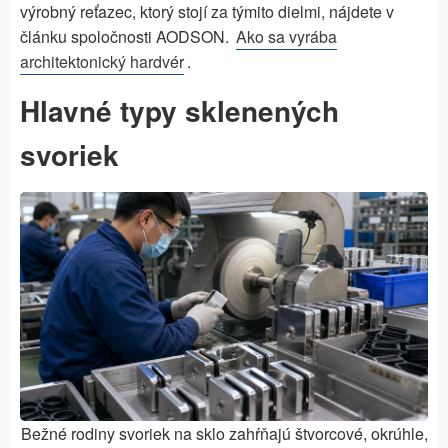
výrobný reťazec, ktorý stojí za týmito dielmi, nájdete v
článku spoločnosti AODSON.
Ako sa vyrába
architektonický hardvér
.
Hlavné typy sklenených
svoriek
Bežné rodiny svoriek na sklo zahŕňajú štvorcové, okrúhle,