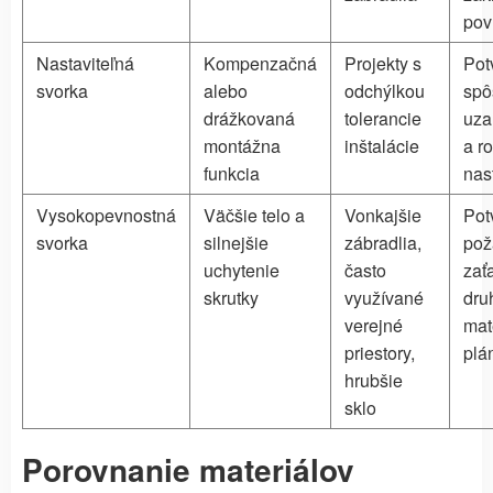
pov
Nastaviteľná
Kompenzačná
Projekty s
Pot
svorka
alebo
odchýlkou
spô
drážkovaná
tolerancie
uza
montážna
inštalácie
a r
funkcia
nas
Vysokopevnostná
Väčšie telo a
Vonkajšie
Pot
svorka
silnejšie
zábradlia,
pož
uchytenie
často
zať
skrutky
využívané
dru
verejné
mat
priestory,
plá
hrubšie
sklo
Porovnanie materiálov