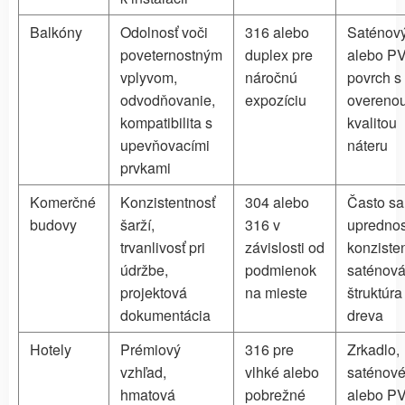
Balkóny
Odolnosť voči
316 alebo
Saténov
poveternostným
duplex pre
alebo P
vplyvom,
náročnú
povrch s
odvodňovanie,
expozíciu
overeno
kompatibilita s
kvalitou
upevňovacími
náteru
prvkami
Komerčné
Konzistentnosť
304 alebo
Často sa
budovy
šarží,
316 v
uprednos
trvanlivosť pri
závislosti od
konziste
údržbe,
podmienok
saténov
projektová
na mieste
štruktúra
dokumentácia
dreva
Hotely
Prémiový
316 pre
Zrkadlo,
vzhľad,
vlhké alebo
saténov
hmatová
pobrežné
alebo P