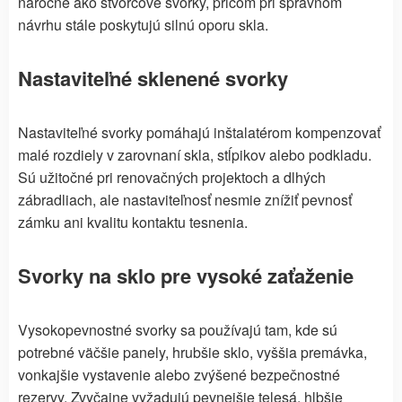
náročné ako štvorcové svorky, pričom pri správnom
návrhu stále poskytujú silnú oporu skla.
Nastaviteľné sklenené svorky
Nastaviteľné svorky pomáhajú inštalatérom kompenzovať
malé rozdiely v zarovnaní skla, stĺpikov alebo podkladu.
Sú užitočné pri renovačných projektoch a dlhých
zábradliach, ale nastaviteľnosť nesmie znížiť pevnosť
zámku ani kvalitu kontaktu tesnenia.
Svorky na sklo pre vysoké zaťaženie
Vysokopevnostné svorky sa používajú tam, kde sú
potrebné väčšie panely, hrubšie sklo, vyššia premávka,
vonkajšie vystavenie alebo zvýšené bezpečnostné
rezervy. Zvyčajne vyžadujú pevnejšie telesá, hlbšie