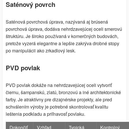
Saténový povrch
Saténová povrchová úprava, nazývaná aj brúsená
povrchová úprava, dodáva nehrdzavejúcej oceli smerovú
štruktúru. Je široko používaná v komerčných budovách,
pretože vyzerá elegantne a lepšie zakrýva drobné stopy
po manipulácii ako zrkadlový lesk.
PVD povlak
PVD povlak dokáže na nehrdzavejúcej oceli vytvoriť
čiernu, šampanskú, zlatú, bronzovú a iné architektonické
farby. Je atraktívny pre dizajnérske projekty, ale pred
schválením výroby je potrebné skontrolovať kvalitu
leštenia podkladu a priľnavosť povlaku.
Dokončiť
Vzhľad
Typická
Kontrolný