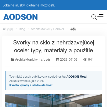
Lokálne služby, globálne možnosti.
首页
Blog
Architektonický Hardvér
详情
Svorky na sklo z nehrdzavejúcej
ocele: typy, materiály a použitie
Architektonický hardvér
2026-07-03
941
Technický obsah publikovaný spoločnosťou
AODSON Metal
Aktualizované 3. júla 2026
Kvalita výroby a sledovateľnosť