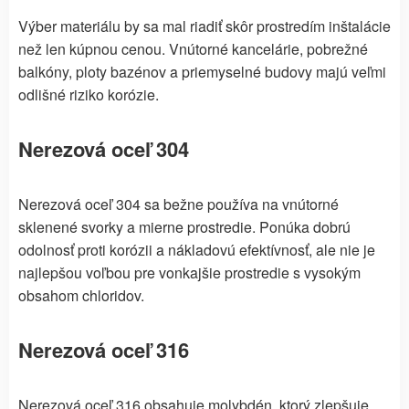
Výber materiálu by sa mal riadiť skôr prostredím inštalácie
než len kúpnou cenou. Vnútorné kancelárie, pobrežné
balkóny, ploty bazénov a priemyselné budovy majú veľmi
odlišné riziko korózie.
Nerezová oceľ 304
Nerezová oceľ 304 sa bežne používa na vnútorné
sklenené svorky a mierne prostredie. Ponúka dobrú
odolnosť proti korózii a nákladovú efektívnosť, ale nie je
najlepšou voľbou pre vonkajšie prostredie s vysokým
obsahom chloridov.
Nerezová oceľ 316
Nerezová oceľ 316 obsahuje molybdén, ktorý zlepšuje