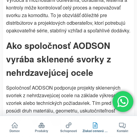
kontroly môže kontrolovať celý proces a nepovažovať
svorku za komoditu. To je obzvlášť dôležité pre
distribútorov a projektových odberateľov, ktorí potrebujú
opakovateľné série, stabilný vzhľad a spoľahlivé dodávky.
Ako spoločnosť AODSON
vyrába sklenené svorky z
nehrdzavejúcej ocele
Spoločnosť AODSON podporuje projekty sklenených
svoriek z nehrdzavejúcej ocele na základe výkresov,
vzoriek alebo technických požiadaviek. Tím pred výrobou
posúdi druh materiálu, geometriu, uskutočniteľnosť
nástrojov, údaje o obrábaní, rozhranie tesnenia,
povrchovú úpravu, metódu kontroly a balenie.
Domov
Produkty
Schopnosti
Získať cenovú ponuku
Kontakt