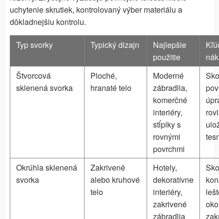
uchytenie skrutiek, kontrolovaný výber materiálu a
dôkladnejšiu kontrolu.
Typ svorky
Typický dizajn
Najlepšie
Kľú
použitie
nák
Štvorcová
Ploché,
Moderné
Sko
sklenená svorka
hranaté telo
zábradlia,
pov
komerčné
úpr
interiéry,
rov
stĺpiky s
ulo
rovnými
tes
povrchmi
Okrúhla sklenená
Zakrivené
Hotely,
Sko
svorka
alebo kruhové
dekoratívne
kon
telo
interiéry,
leš
zakrivené
oko
zábradlia
zak