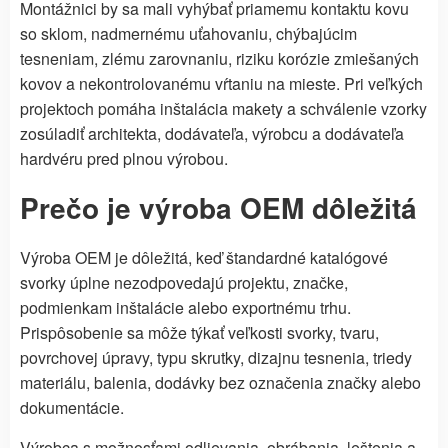
Montážnici by sa mali vyhýbať priamemu kontaktu kovu
so sklom, nadmernému uťahovaniu, chýbajúcim
tesneniam, zlému zarovnaniu, riziku korózie zmiešaných
kovov a nekontrolovanému vŕtaniu na mieste. Pri veľkých
projektoch pomáha inštalácia makety a schválenie vzorky
zosúladiť architekta, dodávateľa, výrobcu a dodávateľa
hardvéru pred plnou výrobou.
Prečo je výroba OEM dôležitá
Výroba OEM je dôležitá, keď štandardné katalógové
svorky úplne nezodpovedajú projektu, značke,
podmienkam inštalácie alebo exportnému trhu.
Prispôsobenie sa môže týkať veľkosti svorky, tvaru,
povrchovej úpravy, typu skrutky, dizajnu tesnenia, triedy
materiálu, balenia, dodávky bez označenia značky alebo
dokumentácie.
Výrobca s možnosťami odlievania, obrábania, leštenia a