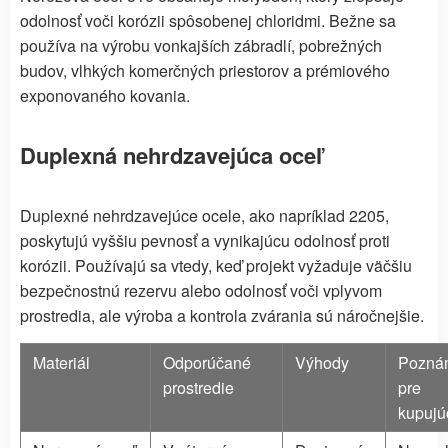
odolnosť voči korózii spôsobenej chloridmi. Bežne sa
používa na výrobu vonkajších zábradlí, pobrežných
budov, vlhkých komerčných priestorov a prémiového
exponovaného kovania.
Duplexná nehrdzavejúca oceľ
Duplexné nehrdzavejúce ocele, ako napríklad 2205,
poskytujú vyššiu pevnosť a vynikajúcu odolnosť proti
korózii. Používajú sa vtedy, keď projekt vyžaduje väčšiu
bezpečnostnú rezervu alebo odolnosť voči vplyvom
prostredia, ale výroba a kontrola zvárania sú náročnejšie.
Materiál
Odporúčané
Výhody
Pozná
prostredie
pre
kupujú