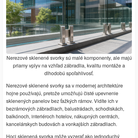
Nerezové sklenené svorky sú malé komponenty, ale majú
priamy vplyv na vzhľad zábradlia, kvalitu montáže a
dlhodobú spoľahlivosť.
Nerezové sklenené svorky sa v modernej architektúre
hojne používajú, pretože umožňujú čisté upevnenie
sklenených panelov bez ťažkých rámov. Vidíte ich v
bezrámových zábradliach, balustrádach, schodiskách,
balkónoch, interiéroch hotelov, nákupných centrách,
kancelárskych budovách a vonkajších zábradliach.
Hoci sklenená svorka môže vyzerať ako jednoduchý