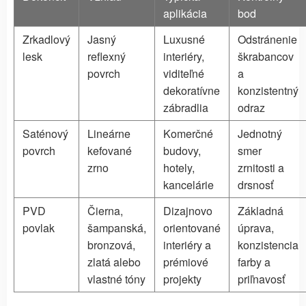
aplikácia
bod
Zrkadlový
Jasný
Luxusné
Odstránenie
lesk
reflexný
interiéry,
škrabancov
povrch
viditeľné
a
dekoratívne
konzistentný
zábradlia
odraz
Saténový
Lineárne
Komerčné
Jednotný
povrch
kefované
budovy,
smer
zrno
hotely,
zrnitosti a
kancelárie
drsnosť
PVD
Čierna,
Dizajnovo
Základná
povlak
šampanská,
orientované
úprava,
bronzová,
interiéry a
konzistencia
zlatá alebo
prémiové
farby a
vlastné tóny
projekty
priľnavosť