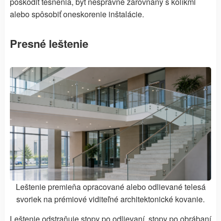
poškodiť tesnenia, byť nesprávne zarovnaný s kolíkmi
alebo spôsobiť oneskorenie inštalácie.
Presné leštenie
Leštenie premieňa opracované alebo odlievané telesá
svoriek na prémiové viditeľné architektonické kovanie.
Leštenie odstraňuje stopy po odlievaní, stopy po obrábaní