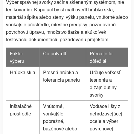
Výber správnej svorky začína skleneným systémom, nie
len kovaním. Kupujúci by si mali overiť hrúbku skla,
materiál stĺpika alebo steny, výšku panelu, vnútorné alebo
vonkajšie prostredie, miestne predpisy, požadovanú
povrchovú úpravu, množstvo šarže a akúkoľvek
testovaciu dokumentáciu požadovanú projektom.
Faktor
Čo potvrdiť
Prečo je to
výberu
dôležité
Hrúbka skla
Presná hrúbka a
Určuje veľkosť
tolerancia panelu
tesnenia a
dizajn dutiny
svorky
Inštalačné
Vnútorné,
Vodiace lišty z
prostredie
vonkajšie,
nehrdzavejúcej
pobrežné,
ocele a výber
bazénové alebo
povrchovej