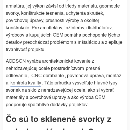
armatúra, jej výkon závisí od triedy materiálu, geometrie
svorky, konštrukcie tesnenia, uchytenia skrutiek,
povrchovej úpravy, presnosti výroby a okolitej
konštrukcie. Pre architektov, inžinierov, distribútorov,
výrobcov a kupujúcich OEM pomáha pochopenie týchto
detailov predchádzať problémom s inštaláciou a zlepšuje
trvanlivosť projektu.
AODSON vyrába architektonické kovanie z
nehrdzavejúcej ocele prostredníctvom
presné
odlievanie
,
CNC obrábanie
, povrchová úprava, montáž
a
kontrola kvality
. Táto príručka vysvetľuje hlavné typy
svoriek na sklo z nehrdzavejúcej ocele, ako si vybrať
materiály a povrchové úpravy a ako výroba OEM
podporuje spoľahlivé dodávky projektov.
Čo sú to sklenené svorky z