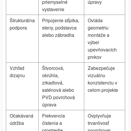
priemyselné
úpravy
vystavenie
Štrukturálna
Pripojenie stĺpika,
Ovláda
podpora
steny, podstavca
geometriu
alebo zábradlia
montáže a
výber
upevňovacích
prvkov
Vzhľad
Štvorcová,
Zabezpečuje
dizajnu
okrúhla,
vizuálnu
zrkadlová,
konzistenciu v
saténová alebo
celom projekte
PVD povrchová
úprava
Očakávaná
Frekvencia
Ovplyvňuje
údržba
čistenia a
trvanlivosť
prostredie
povrchovej