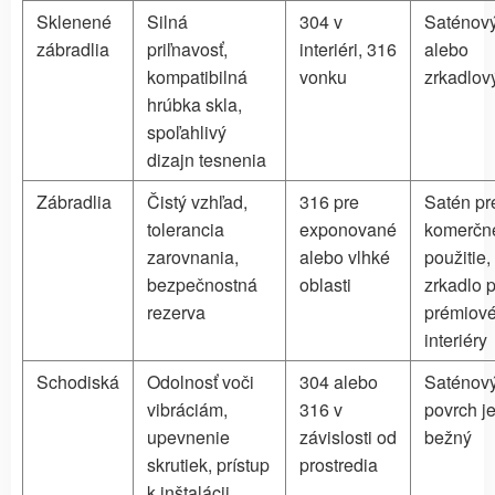
Sklenené
Silná
304 v
Saténov
zábradlia
priľnavosť,
interiéri, 316
alebo
kompatibilná
vonku
zrkadlov
hrúbka skla,
spoľahlivý
dizajn tesnenia
Zábradlia
Čistý vzhľad,
316 pre
Satén pr
tolerancia
exponované
komerčn
zarovnania,
alebo vlhké
použitie,
bezpečnostná
oblasti
zrkadlo 
rezerva
prémiov
interiéry
Schodiská
Odolnosť voči
304 alebo
Saténov
vibráciám,
316 v
povrch j
upevnenie
závislosti od
bežný
skrutiek, prístup
prostredia
k inštalácii