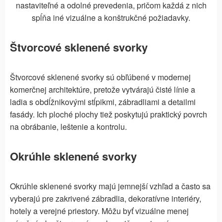
nastaviteľné a odolné prevedenia, pričom každá z nich
spĺňa iné vizuálne a konštrukčné požiadavky.
Štvorcové sklenené svorky
Štvorcové sklenené svorky sú obľúbené v modernej
komerčnej architektúre, pretože vytvárajú čisté línie a
ladia s obdĺžnikovými stĺpikmi, zábradliami a detailmi
fasády. Ich ploché plochy tiež poskytujú praktický povrch
na obrábanie, leštenie a kontrolu.
Okrúhle sklenené svorky
Okrúhle sklenené svorky majú jemnejší vzhľad a často sa
vyberajú pre zakrivené zábradlia, dekoratívne interiéry,
hotely a verejné priestory. Môžu byť vizuálne menej