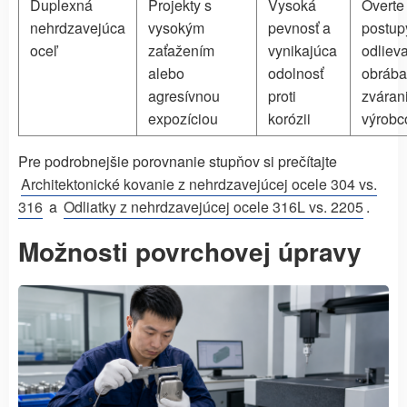
Duplexná
Projekty s
Vysoká
Overte 
nehrdzavejúca
vysokým
pevnosť a
postup
oceľ
zaťažením
vynikajúca
odlieva
alebo
odolnosť
obrába
agresívnou
proti
zváran
expozíciou
korózii
výrob
Pre podrobnejšie porovnanie stupňov si prečítajte
Architektonické kovanie z nehrdzavejúcej ocele 304 vs.
316
a
Odliatky z nehrdzavejúcej ocele 316L vs. 2205
.
Možnosti povrchovej úpravy