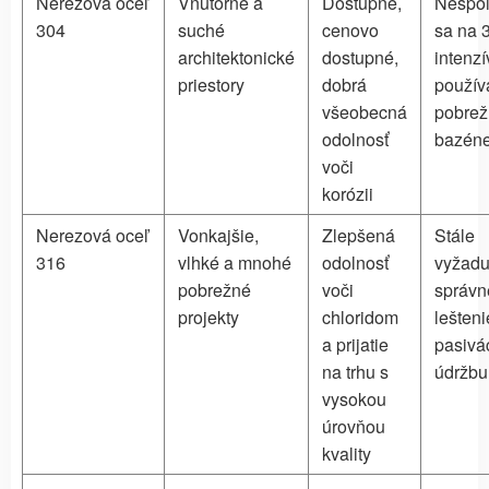
Nerezová oceľ
Vnútorné a
Dostupné,
Nespol
304
suché
cenovo
sa na 3
architektonické
dostupné,
intenz
priestory
dobrá
používa
všeobecná
pobrež
odolnosť
bazén
voči
korózii
Nerezová oceľ
Vonkajšie,
Zlepšená
Stále
316
vlhké a mnohé
odolnosť
vyžadu
pobrežné
voči
správn
projekty
chloridom
lešteni
a prijatie
pasivá
na trhu s
údržbu
vysokou
úrovňou
kvality