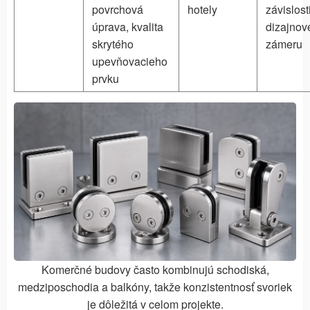
povrchová
hotely
závislost
úprava, kvalita
dizajnov
skrytého
zámeru
upevňovacieho
prvku
Komerčné budovy často kombinujú schodiská,
medziposchodia a balkóny, takže konzistentnosť svoriek
je dôležitá v celom projekte.