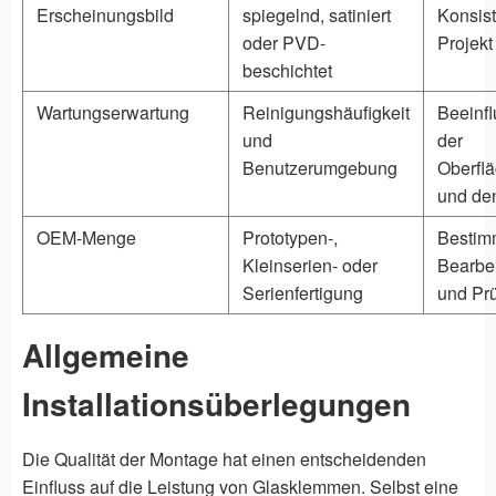
Erscheinungsbild
spiegelnd, satiniert
Konsis
oder PVD-
Projekt
beschichtet
Wartungserwartung
Reinigungshäufigkeit
Beeinfl
und
der
Benutzerumgebung
Oberfl
und de
OEM-Menge
Prototypen-,
Bestim
Kleinserien- oder
Bearbe
Serienfertigung
und Prü
Allgemeine
Installationsüberlegungen
Die Qualität der Montage hat einen entscheidenden
Einfluss auf die Leistung von Glasklemmen. Selbst eine