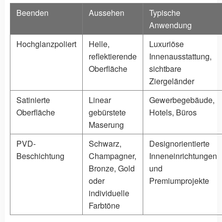
Beenden
Aussehen
Typische
Anwendung
Hochglanzpoliert
Helle,
Luxuriöse
reflektierende
Innenausstattung,
Oberfläche
sichtbare
Ziergeländer
Satinierte
Linear
Gewerbegebäude,
Oberfläche
gebürstete
Hotels, Büros
Maserung
PVD-
Schwarz,
Designorientierte
Beschichtung
Champagner,
Inneneinrichtungen
Bronze, Gold
und
oder
Premiumprojekte
individuelle
Farbtöne