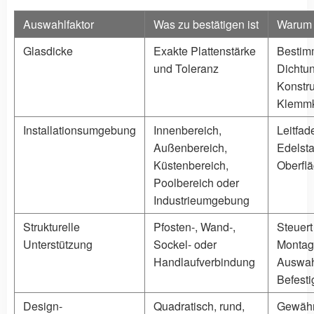
Auswahlfaktor
Was zu bestätigen ist
Warum d
Glasdicke
Exakte Plattenstärke
Bestim
und Toleranz
Dichtu
Konstru
Klemm
Installationsumgebung
Innenbereich,
Leitfad
Außenbereich,
Edelst
Küstenbereich,
Oberfl
Poolbereich oder
Industrieumgebung
Strukturelle
Pfosten-, Wand-,
Steuert
Unterstützung
Sockel- oder
Montag
Handlaufverbindung
Auswah
Befest
Design-
Quadratisch, rund,
Gewährl