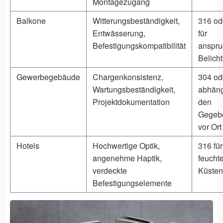
Montagezugang
Balkone
Witterungsbeständigkeit,
316 od
Entwässerung,
für
Befestigungskompatibilität
anspru
Belich
Gewerbegebäude
Chargenkonsistenz,
304 od
Wartungsbeständigkeit,
abhäng
Projektdokumentation
den
Gegeb
vor Ort
Hotels
Hochwertige Optik,
316 für
angenehme Haptik,
feucht
verdeckte
Küsten
Befestigungselemente