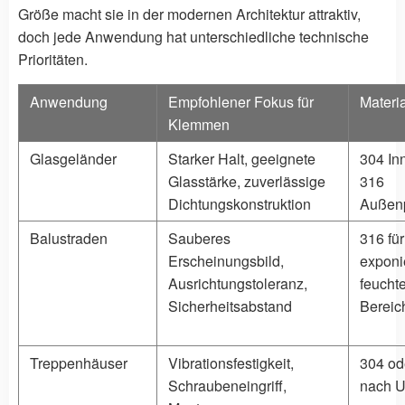
Größe macht sie in der modernen Architektur attraktiv,
doch jede Anwendung hat unterschiedliche technische
Prioritäten.
Anwendung
Empfohlener Fokus für
Materia
Klemmen
Glasgeländer
Starker Halt, geeignete
304 In
Glasstärke, zuverlässige
316
Dichtungskonstruktion
Außenp
Balustraden
Sauberes
316 für
Erscheinungsbild,
exponi
Ausrichtungstoleranz,
feucht
Sicherheitsabstand
Bereic
Treppenhäuser
Vibrationsfestigkeit,
304 od
Schraubeneingriff,
nach 