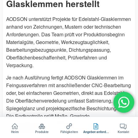
Glasklemmen herstellt
AODSON unterstützt Projekte für Edelstahl-Glasklemmen
anhand von Zeichnungen, Mustern oder technischen
Anforderungen. Das Team prüft vor Produktionsbeginn
Materialgüte, Geometrie, Werkzeugtauglichkeit,
Bearbeitungsbezugspunkte, Dichtungspassung,
Oberflächenbeschaffenheit, Prüfverfahren und
Verpackung.
Je nach Ausführung fertigt AODSON Glasklemmen im
Feingussverfahren mit anschließender CNC-Bearbeitung
oder, bei einfacheren Geometrien, direkt aus Edelstahl.
Die Oberflächenveredelung umfasst Satinierung,
Spiegelglanz und projektspezifische Beschichtungen.
Die Endkontrolle prüft Maße, Gewinde,
Dichtungspassung, Oberflächenqualität und
Exportverpackung.
Heim
Produkte
Fähigkeiten
Angebot anfordern
Kontakt