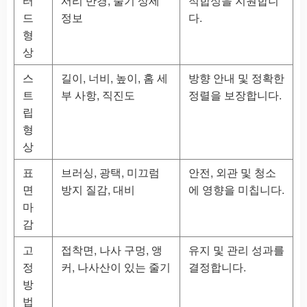
터
서리 반경, 줄기 상세
적합성을 지원합니
드
정보
다.
형
상
스
길이, 너비, 높이, 홈 세
방향 안내 및 정확한
트
부 사항, 직진도
정렬을 보장합니다.
립
형
상
표
브러싱, 광택, 미끄럼
안전, 외관 및 청소
면
방지 질감, 대비
에 영향을 미칩니다.
마
감
고
접착면, 나사 구멍, 앵
유지 및 관리 성과를
정
커, 나사산이 있는 줄기
결정합니다.
방
법