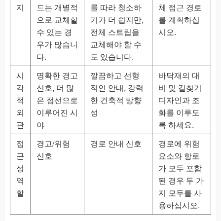
지
드는 개별적
를 따라 청소하
체 접근 경로
으로 교체할
기가 더 쉽지만,
를 계획하십
수 있는 경
전체 스트립을
시오.
우가 많습니
교체해야 할 수
다.
도 있습니다.
시
명확한 경고
깔끔하고 선형
바닥재의 대
각
신호, 더 많
적인 안내, 강력
비 및 길찾기
적
은 점선으로
한 건축적 방향
디자인과 조
외
이루어진 시
성
화를 이루도
관
야
록 하세요.
접
경고/위험
경로 안내 신호
경로에 위험
근
신호
요소와 항로
성
가 모두 포함
역
된 경우 두 가
할
지 모두를 사
용하십시오.