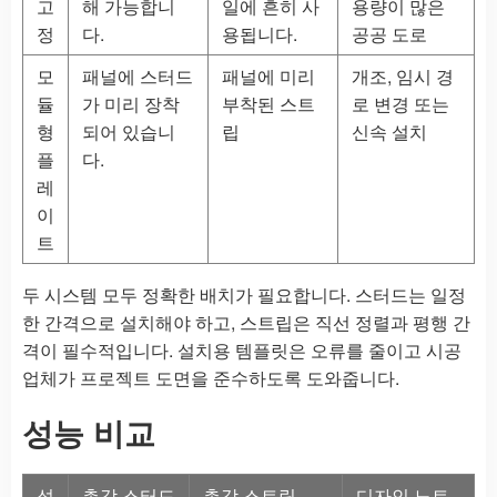
고
해 가능합니
일에 흔히 사
용량이 많은
정
다.
용됩니다.
공공 도로
모
패널에 스터드
패널에 미리
개조, 임시 경
듈
가 미리 장착
부착된 스트
로 변경 또는
형
되어 있습니
립
신속 설치
플
다.
레
이
트
두 시스템 모두 정확한 배치가 필요합니다. 스터드는 일정
한 간격으로 설치해야 하고, 스트립은 직선 정렬과 평행 간
격이 필수적입니다. 설치용 템플릿은 오류를 줄이고 시공
업체가 프로젝트 도면을 준수하도록 도와줍니다.
성능 비교
성
촉각 스터드
촉각 스트립
디자인 노트