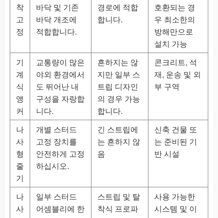
착
바닥 및 기존
경로에 적합
호환되는 경
고
바닥 개조에
합니다.
우 최소한의
정
적합합니다.
방해만으로
설치 가능
기
교통량이 많은
흔하지는 않
콘크리트, 석
계
야외 환경에서
지만 일부 스
재, 운송 및 외
식
도 뛰어난 내
트립 디자인
부 구역
앵
구성을 자랑합
의 경우 가능
커
니다.
합니다.
나
개별 스터드
긴 스트립에
신축 건물 또
사
고정 장치를
는 흔하지 않
는 준비된 기
형
안전하게 고정
음
반 시설
줄
하십시오.
기
나
일부 스터드
스트립 및 탈
사용 가능한
사
어셈블리에 한
착식 프로파
시스템 및 이