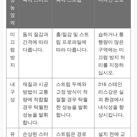
능
영
역
미
돔의 질감과
홈/질감 및 스트
습하거나 통
끄
간격에 따라
립 프로파일에
행량이 많은
럼
다릅니다.
따라 다릅니다.
구역에는 미
방
끄럼 방지 처
지
리를 지정하
십시오.
내
재질과 시공
스트립 두께와
316 스테인
구
방법이 교통
고정 방식이 적
리스강은 실
성
량에 적합할
절할 경우 탁월
외 환경에서
경우 탁월한
한 성능을 발휘
내식성을 향
성능을 발휘
합니다.
상시킵니다.
합니다.
유
손상된 스터
스트립은 경로
설치 전에 교