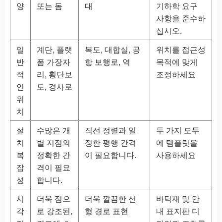
양
또는 돔
대
기하학 요구
사항을 준수하
십시오.
일
계단, 플랫
복도, 대합실, 공
위치를 접근성
반
폼 가장자
항 보행로, 역
목적에 맞게
적
리, 횡단보
조정하세요
인
도, 경사로
위
치
설
수많은 개
직선 정렬과 일
두 가지 모두
치
별 지점의
정한 평행 간격
에 템플릿을
복
정확한 간
이 필요합니다.
사용하세요
잡
격이 필요
성
합니다.
시
더욱 점으
더욱 깔끔한 선
바닥재 및 안
각
로 강조된,
형 경로 표현
내 표지판 디