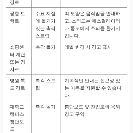
경로
공항 보
주요 지점
띠 모양은 움직임을 안내하
행로
에 돌기가
고, 스터드는 에스컬레이터
있는 촉각
나 통로에서 주의를 환기시
스트립
킵니다.
쇼핑센
촉각 돌기
레벨 변경 시 경고 표시
터 계단
또는 경
사로
병원 복
촉각 스트
지속적인 안내는 접근성 있
도 경로
립
는 이동을 지원할 수 있습니
다.
대학교
촉각 돌기
횡단보도 및 진입로의 옥외
캠퍼스
경고 구역
횡단보
도