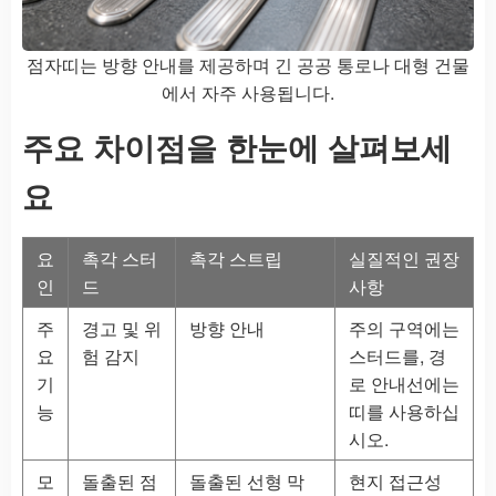
점자띠는 방향 안내를 제공하며 긴 공공 통로나 대형 건물
에서 자주 사용됩니다.
주요 차이점을 한눈에 살펴보세
요
요
촉각 스터
촉각 스트립
실질적인 권장
인
드
사항
주
경고 및 위
방향 안내
주의 구역에는
요
험 감지
스터드를, 경
기
로 안내선에는
능
띠를 사용하십
시오.
모
돌출된 점
돌출된 선형 막
현지 접근성