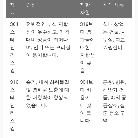
재
강점
제한
최적 사용
료
사항
304
전반적인 부식 저항
316보
실내 상업
스
성이 우수하고, 가격
다 염
용 건물, 사
테
대비 성능이 뛰어나
화물에
무실, 학교,
인
며, 연마 또는 브러싱
대한
쇼핑센터
리
이 용이합니다.
저항성
스
이 낮
강
음
316
습기, 세척 화학물질
304보
공항, 병원,
스
및 염화물 노출에 대
다 비
해안가 건
테
한 저항력이 향상되
용이
물, 야외 공
인
었습니다.
더 많
공장소, 집
리
이 듭
중 청소 구
스
니다.
역
강