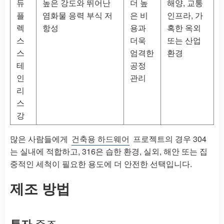
듀
높은 강도와 뛰어난
더 높
해양, 교통
플
염화물 응력 부식 저
은 비
인프라, 가
렉
항성
용과
혹한 옥외
스
더욱
또는 산업
스
엄격한
환경
테
공정
인
관리
리
스
강
많은 사람들에게
건축용 하드웨어
프로젝트의 경우 304
는 실내에 적합하고, 316은 습한 환경, 실외, 해안 또는 집
중적인 세척이 필요한 용도에 더 안전한 선택입니다.
제조 방법
투자
주조