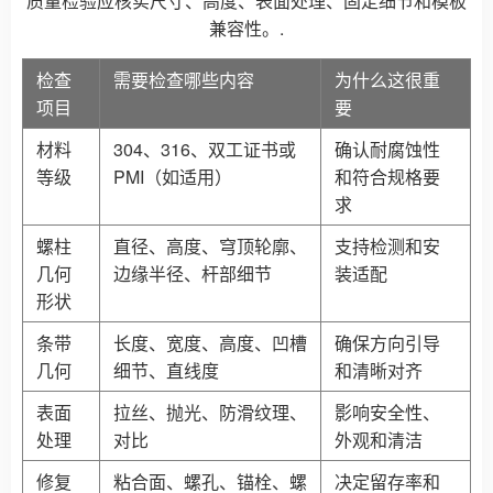
质量检验应核实尺寸、高度、表面处理、固定细节和模板
兼容性。.
检查
需要检查哪些内容
为什么这很重
项目
要
材料
304、316、双工证书或
确认耐腐蚀性
等级
PMI（如适用）
和符合规格要
求
螺柱
直径、高度、穹顶轮廓、
支持检测和安
几何
边缘半径、杆部细节
装适配
形状
条带
长度、宽度、高度、凹槽
确保方向引导
几何
细节、直线度
和清晰对齐
表面
拉丝、抛光、防滑纹理、
影响安全性、
处理
对比
外观和清洁
修复
粘合面、螺孔、锚栓、螺
决定留存率和