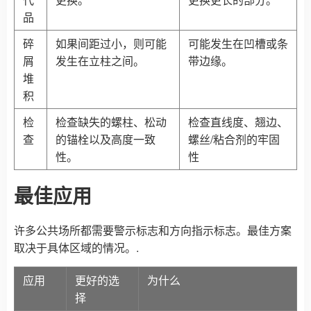
品
碎
如果间距过小，则可能
可能发生在凹槽或条
屑
发生在立柱之间。
带边缘。
堆
积
检
检查缺失的螺柱、松动
检查直线度、翘边、
查
的锚栓以及高度一致
螺丝/粘合剂的牢固
性。
性
最佳应用
许多公共场所都需要警示标志和方向指示标志。最佳方案
取决于具体区域的情况。.
应用
更好的选
为什么
择