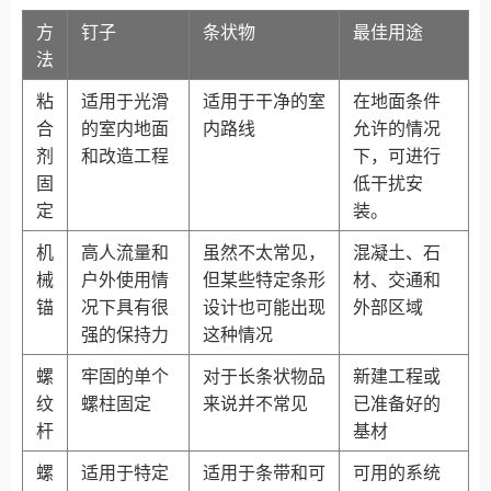
方
钉子
条状物
最佳用途
法
粘
适用于光滑
适用于干净的室
在地面条件
合
的室内地面
内路线
允许的情况
剂
和改造工程
下，可进行
固
低干扰安
定
装。
机
高人流量和
虽然不太常见，
混凝土、石
械
户外使用情
但某些特定条形
材、交通和
锚
况下具有很
设计也可能出现
外部区域
强的保持力
这种情况
螺
牢固的单个
对于长条状物品
新建工程或
纹
螺柱固定
来说并不常见
已准备好的
杆
基材
螺
适用于特定
适用于条带和可
可用的系统