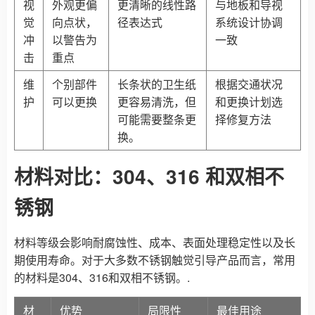
视
外观更偏
更清晰的线性路
与地板和导视
觉
向点状，
径表达式
系统设计协调
冲
以警告为
一致
击
重点
维
个别部件
长条状的卫生纸
根据交通状况
护
可以更换
更容易清洗，但
和更换计划选
可能需要整条更
择修复方法
换。
材料对比：304、316 和双相不
锈钢
材料等级会影响耐腐蚀性、成本、表面处理稳定性以及长
期使用寿命。对于大多数不锈钢触觉引导产品而言，常用
的材料是304、316和双相不锈钢。.
材
优势
局限性
最佳用途