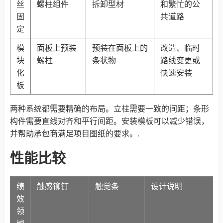
丝
螺柱组件
拆卸型材
和繁忙的公
固
共道路
定
模
面板上预装
预装在面板上的
改造、临时
块
螺柱
条状物
路线变更或
化
快速安装
板
两种系统都需要精确的布局。立柱需要一致的间距；条形
构件需要直线对齐和平行间距。安装模板可以减少错误，
并帮助承包商满足项目图纸的要求。.
性能比较
绩
触感铆钉
触觉条
设计说明
效
领