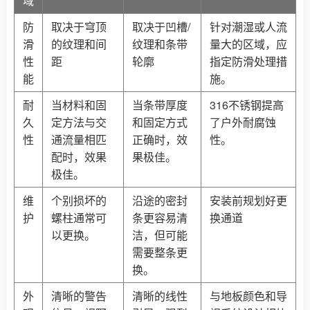
域
防
取决于穹顶
取决于凹槽/
针对潮湿或人流
滑
的纹理和间
纹理和条带
量大的区域，应
性
距
轮廓
指定防滑处理措
能
施。
耐
当材料和固
当条带厚度
316不锈钢提高
久
定方法与交
和固定方式
了户外耐腐蚀
性
通流量相匹
正确时，效
性。
配时，效果
果极佳。
极佳。
维
个别损坏的
沿途的密封
安装前规划好更
护
螺柱通常可
条更容易清
换通道
以更换。
洁，但可能
需要整条更
换。
外
清晰的警告
清晰的线性
与地板颜色和导