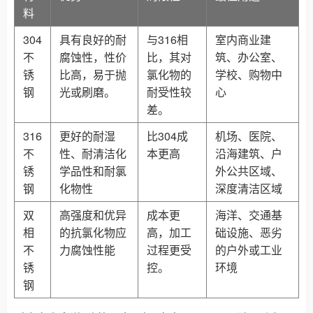
料
304
具有良好的耐
与316相
室内商业建
不
腐蚀性，性价
比，其对
筑、办公室、
锈
比高，易于抛
氯化物的
学校、购物中
钢
光或刷磨。
耐受性较
心
差。
316
更好的耐湿
比304成
机场、医院、
不
性、耐清洁化
本更高
沿海建筑、户
锈
学品性和耐氯
外公共区域、
钢
化物性
深度清洁区域
双
高强度和优异
成本更
海洋、交通基
相
的抗氯化物应
高，加工
础设施、恶劣
不
力腐蚀性能
过程更受
的户外或工业
锈
控。
环境
钢