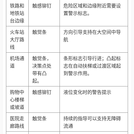
铁路和
触感铆钉
危险区域和边缘附近需要设
地铁站
置警示标志。
台边缘
火车站
触觉条
方向引导支持在大空间中导
大厅路
航
线
机场通
触觉条，
条形标志引导行进；凸起标
道
决策点处
志在自动扶梯或过渡区域起
带有凸
到警示作用。
起。
购物中
触感铆钉
液位变化时的警告提示
心楼梯
或坡道
医院走
触觉条
持续的指导可以支持无障碍
廊路线
流通