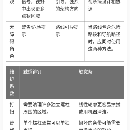
观
信号，视野
引导，强烈
视系统设计相协
中出现更多
的架构方向
调
点状区域
无
警告/危险提
路线引导提
当路线包含危险
障
示
示
路段和导航路径
碍
时，应同时使用
角
这两种方法。
色
维
触感铆钉
触觉条
护
系
数
打
需要清理许多独立螺柱
线性轮廓更容易擦拭
扫
周围的区域。
或用机器清洁。
替
单个螺柱通常可以单独
损坏的条带可能需要
代
更换。
更换更长的部分。