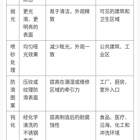
抛
更光
易于清洁，外观精
可见的建筑和
光
滑、更
致
卫生区域
明亮的
表面
喷
均匀哑
减少眩光，外观一
公共建筑、工
砂
光效果
致
业区
处
理
防
压纹或
提高在潮湿或维修
工厂、厨房、
滑
纹理防
区域的牵引力
室外入口
图
滑表面
案
钝
经化学
提高制造后的耐腐
食品、医疗、
化
清洗的
蚀性
沿海、化工和
不锈钢
冲洗环境