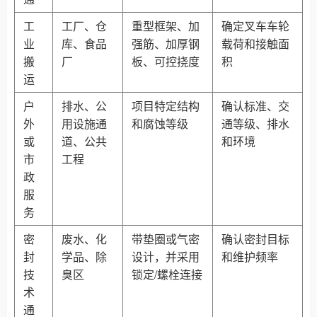
工
工厂、仓
重型框架、加
确定叉车车轮
业
库、食品
强筋、加厚钢
载荷和接触面
搬
厂
板、可控挠度
积
运
户
排水、公
项目特定结构
确认标准、交
外
用设施通
和腐蚀等级
通等级、排水
或
道、公共
和环境
市
工程
政
服
务
密
废水、化
带垫圈或气密
确认密封目标
封
学品、除
设计，并采用
和维护频率
技
臭区
锁定/螺栓连接
术
通