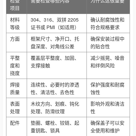
检查
需要检查哪些内容
为什么这很重要
项目
材料
304、316、双拼 2205
确认耐腐蚀性和
等级
证书或 PMI（如适用）
符合规格要求
方面
框架尺寸、净开口、托
确保安装过程中
盘深度、对角线公差
的贴合性
平整
覆盖层平整度、加固、
减少摇晃、噪音
度和
支撑接触
和绊倒风险
挠度
焊接
连续性、必要时的渗透
保护强度和耐腐
质量
性、清洁性、去色性
蚀性
表面
木纹方向、划痕、钝化
影响外观和清洁
处理
处理、防滑纹理
性
配件
垫圈、螺栓、铰链、起
确保盖子可以安
重钥匙、锁具
全使用和维护