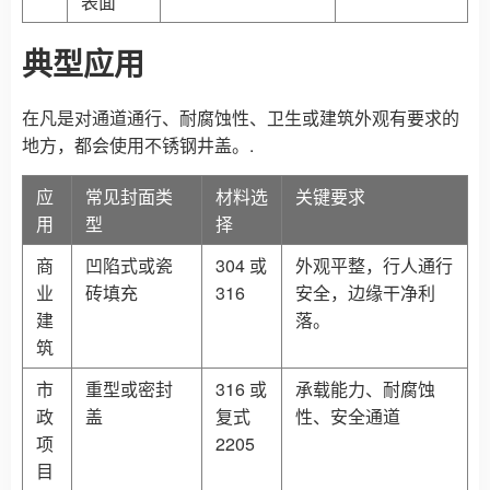
表面
典型应用
在凡是对通道通行、耐腐蚀性、卫生或建筑外观有要求的
地方，都会使用不锈钢井盖。.
应
常见封面类
材料选
关键要求
用
型
择
商
凹陷式或瓷
304 或
外观平整，行人通行
业
砖填充
316
安全，边缘干净利
建
落。
筑
市
重型或密封
316 或
承载能力、耐腐蚀
政
盖
复式
性、安全通道
项
2205
目