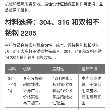
机械和建筑服务领域。最佳设计应确保密封件可更换，且
盖板易于维护。.
材料选择：304、316 和双相不
锈钢 2205
材料等级直接影响耐腐蚀性、成本、焊接性能和长期外
观。对于大多数不锈钢井盖而言，304、316 和双相不锈
钢 2205 是比较实用的选择。.
材料
优势
局限性
推荐环境
304
具有良好的
与316相比，
室内商业建
不锈
耐腐蚀性、
其对氯化物
筑、干燥公
钢
来源广泛、
和腐蚀性化
用设施区、
价格实惠、
学品的耐受
通用建筑五
易于加工。
性较差。
金