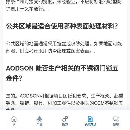
撑条件和可接受的挠度。未经验证，不应将标准的轻型防
护罩用于叉车通行。.
公共区域最适合使用哪种表面处理材料？
公共区域的地面通常采用拉丝或喷砂处理。如果地面可能
潮湿，则应考虑采用防滑纹理或图案表面。.
AODSON 能否生产相关的不锈钢门锁五
金件？
是的。AODSON可根据项目图纸和要求，生产框架、起重
钥匙、铰链、锁具、机加工零件以及相关的OEM不锈钢五
金件。.
结论
家
产品
能力
获取报价
接触