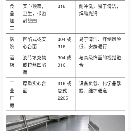
食
实心顶盖，
316
耐冲洗，易于清洁，
品
卫生，带密
焊缝光滑
加
封垫圈
工
医
凹陷式或实
304 或
易于清洁、绊倒风险
院
心台面
316
低、安静通行
酒
瓷砖填充物
304 或
与高级饰面的视觉融
店
或拉丝凹陷
316
合
盖
工
厚重实心台
316 或
设备负载、化学品暴
业
面
复式
露、维护通道
厂
2205
房