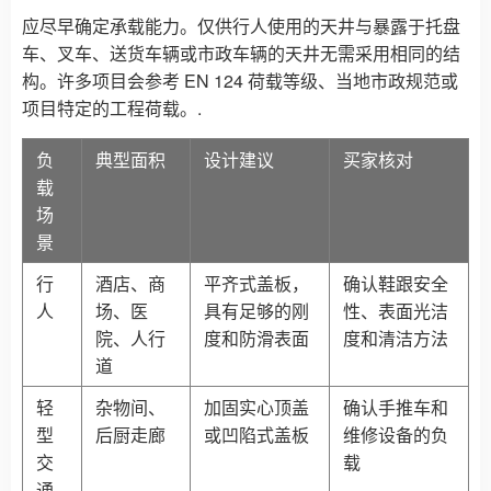
应尽早确定承载能力。仅供行人使用的天井与暴露于托盘
车、叉车、送货车辆或市政车辆的天井无需采用相同的结
构。许多项目会参考 EN 124 荷载等级、当地市政规范或
项目特定的工程荷载。.
负
典型面积
设计建议
买家核对
载
场
景
行
酒店、商
平齐式盖板，
确认鞋跟安全
人
场、医
具有足够的刚
性、表面光洁
院、人行
度和防滑表面
度和清洁方法
道
轻
杂物间、
加固实心顶盖
确认手推车和
型
后厨走廊
或凹陷式盖板
维修设备的负
交
载
通