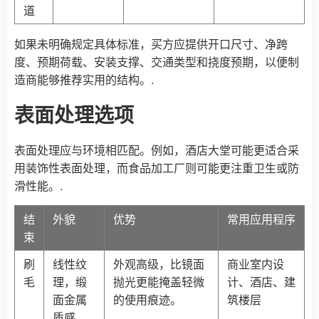
道
如果未明确规定具体标准，买方应提供开口尺寸、净跨
度、预期荷载、安装支撑、交通类型和挠度预期，以便制
造商能够推荐实用的结构。.
表面处理选项
表面处理应与环境相匹配。例如，酒店大堂可能更适合采
用装饰性表面处理，而食品加工厂则可能更注重卫生或防
滑性能。.
结
外貌
优势
常用应用程序
束
刷
线性纹
外观高级，比镜面
商业室内设
毛
理，缎
抛光更能掩盖轻微
计、酒店、建
面金属
的使用痕迹。
筑楼层
质感