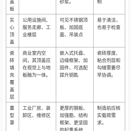
盖
砂浆。
制
板
实
公用设施间、
可见不锈钢顶
易于清洁，
心
服务走廊、工
板、加固底
也易于检查
顶
业楼层
面、吊装点
盖
瓷
商业室内空
嵌入式托盘、
瓷砖厚度、
砖
间，其顶盖应
边缘框架、加
粘合剂层和
填
在视觉上与地
固件、可选配
勾缝需要尽
充
板融为一体。
提升钥匙
早协调。
覆
盖
层
重
工业厂房、装
更厚的钢板、
制造前应核
型
卸区、维修区
加强筋、结构
实载荷需
罩
框架、更坚固
求。
的起重系统