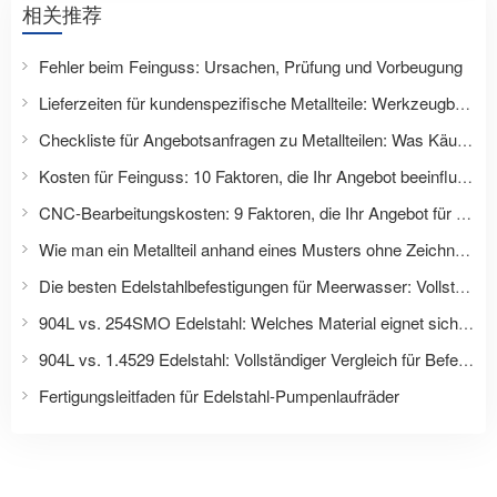
相关推荐
Fehler beim Feinguss: Ursachen, Prüfung und Vorbeugung
Lieferzeiten für kundenspezifische Metallteile: Werkzeugbau, Mustererstellung, Produktion und Lieferung
Checkliste für Angebotsanfragen zu Metallteilen: Was Käufer für ein genaues Angebot angeben sollten
Kosten für Feinguss: 10 Faktoren, die Ihr Angebot beeinflussen
CNC-Bearbeitungskosten: 9 Faktoren, die Ihr Angebot für ein individuelles Bauteil beeinflussen
Wie man ein Metallteil anhand eines Musters ohne Zeichnungen nachbaut
Die besten Edelstahlbefestigungen für Meerwasser: Vollständiger Materialauswahlleitfaden für Schiffs- und Offshore-Anwendungen
904L vs. 254SMO Edelstahl: Welches Material eignet sich besser für Befestigungselemente und Anwendungen mit starker Korrosion?
904L vs. 1.4529 Edelstahl: Vollständiger Vergleich für Befestigungselemente und industrielle Anwendungen
Fertigungsleitfaden für Edelstahl-Pumpenlaufräder