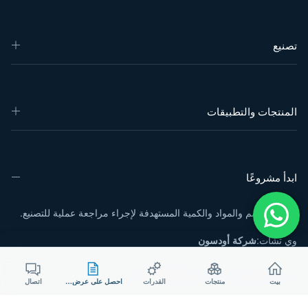
تصنيع
المنتجات والتطبيقات
ابدأ مشروعًا
أرسل الرسم والمواد والكمية المستهدفة لإجراء مراجعة عملية للتصنيع.
وي تشات:
شركة أودسون
البريد الإلكتروني:
sales@aodson.com
بيت
منتجات
القدرات
احصل على عرض سعر
اتصال
واتساب: +86 158 9600 2001