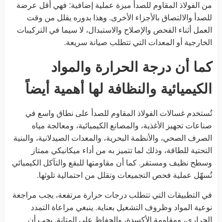
من الفولاذ المقاوم للصدأ ميزة عملية إضافية: فهي أقل عرضة
للصدأ والالتصاق بالأجزاء الأخرى. وهذا بدوره يقلل من وقت
العمل أثناء الفحص والإصلاح والاستبدال، لا سيما في التركيبات
الخارجية أو المعدات التي تتطلب صيانة سريعة.
كما أن درجة الحرارة والمواد
الكيميائية والنظافة لها أهمية أيضاً
تُستخدم غسالات الفولاذ المقاوم للصدأ على نطاق واسع في
صناعات تجهيز الأغذية، والمصانع الكيميائية، ومعالجة مياه
الصرف الصحي، والأنظمة البحرية، والمعدات الصيدلانية، والبنية
التحتية للطاقة، وذلك لما تتميز به من أداء ميكانيكي ممتاز
وسطح نظيف ومستقر. كما أن مقاومتها للبقع والتآكل الكيميائي
تُسهّل عملية فحص التجميعات وتقلل من احتمالية تلوثها.
في التطبيقات التي تتطلب درجات حرارة مرتفعة، يجب مراجعة
نوعية المواد وظروف التشغيل بعناية. ينبغي مراعاة التمدد
الحراري، ومقاومة الأكسدة، والحفاظ على المتانة. يجب أن