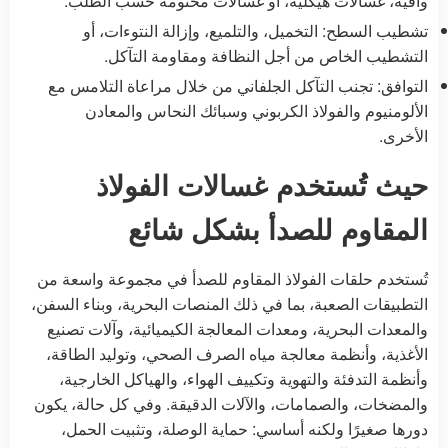
واقية، غسالات هيكلية، أو غسالات مختومة حسب الطلب.
تشطيب السطح: التخميل، والتلميع، وإزالة النتوءات، أو
التشطيب الخاص من أجل النظافة ومقاومة التآكل.
التوافق: تجنب التآكل الجلفاني من خلال مراعاة التلامس مع
الألومنيوم والفولاذ الكربوني وسبائك النحاس والمعادن
الأخرى.
حيث تُستخدم غسالات الفولاذ
المقاوم للصدأ بشكل شائع
تُستخدم حلقات الفولاذ المقاوم للصدأ في مجموعة واسعة من
التطبيقات الصعبة، بما في ذلك المنصات البحرية، وبناء السفن،
والمعدات البحرية، ومعدات المعالجة الكيميائية، وآلات تصنيع
الأغذية، وأنظمة معالجة مياه الصرف الصحي، وتوليد الطاقة،
وأنظمة التدفئة والتهوية وتكييف الهواء، والهياكل الخارجية،
والمضخات، والصمامات، والآلات الدقيقة. وفي كل حالة، يكون
دورها صغيرًا ولكنه أساسي: حماية الوصلة، وتثبيت الحمل،