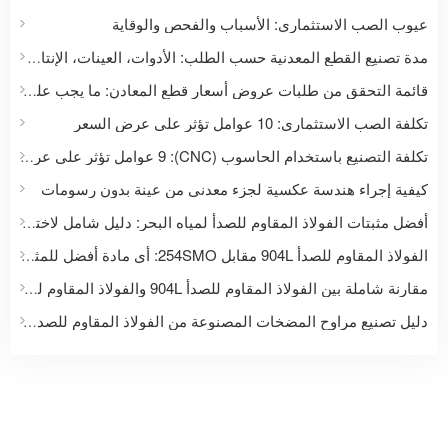
عيوب الصب الاستثماري: الأسباب والفحص والوقاية
مدة تصنيع القطع المعدنية حسب الطلب: الأدوات، العينات، الإنتاج والتسليم
قائمة التحقق من طلبات عروض أسعار قطع المعادن: ما يجب على المشترين إرساله للحصول على عرض سعر دقيق
تكلفة الصب الاستثماري: 10 عوامل تؤثر على عرض السعر
تكلفة التصنيع باستخدام الحاسوب (CNC): 9 عوامل تؤثر على عرض سعر القطعة المخصصة
كيفية إجراء هندسة عكسية لجزء معدني من عينة بدون رسومات
أفضل مثبتات الفولاذ المقاوم للصدأ لمياه البحر: دليل شامل لاختيار المواد للتطبيقات البحرية والساحلية
الفولاذ المقاوم للصدأ 904L مقابل 254SMO: أي مادة أفضل للمثبتات والتطبيقات التي تتعرض للتآكل الشديد؟
مقارنة شاملة بين الفولاذ المقاوم للصدأ 904L والفولاذ المقاوم للصدأ 1.4529: تطبيقات التثبيت والتطبيقات الصناعية
دليل تصنيع مراوح المضخات المصنوعة من الفولاذ المقاوم للصدأ