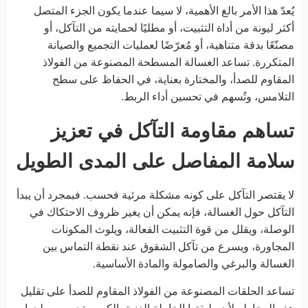
يُعدّ هذا الأمر بالغ الأهمية، لا سيما عندما يكون الجزء المتصل
أكثر ليونة من أداة التثبيت، أو مطليًا لحمايته من التآكل، أو
مصنّعًا بدقة متناهية، أو مُعرّضًا لعمليات التجميع والصيانة
المتكررة. تساعد الغسالة المسطحة المصنوعة من الفولاذ
المقاوم للصدأ، والمختارة بعناية، في الحفاظ على سطح
التلامس، وتُسهم في تحسين أداء الربط.
تساهم مقاومة التآكل في تعزيز
سلامة المفاصل على المدى الطويل
لا يقتصر التآكل على كونه مشكلة مرئية فحسب. فبمجرد أن يبدأ
التآكل حول الغسالة، فإنه يمكن أن يغير ظروف الاحتكاك في
الوصلة، ويقلل من قوة التثبيت الفعالة، ويلوث المكونات
المجاورة، ويسرع من تآكل الشقوق عند نقطة التماس بين
الغسالة والبرغي والصامولة والمادة الأساسية.
تساعد الحلقات المصنوعة من الفولاذ المقاوم للصدأ على تقليل
هذه المخاطر لأن طبقتها الخاملة الغنية بالكروم تحمي سطحها