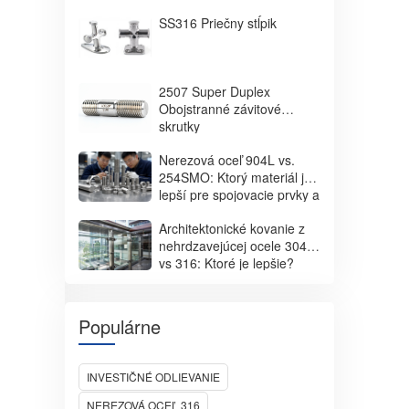
SS316 Priečny stĺpik
2507 Super Duplex
Obojstranné závitové
skrutky
Nerezová oceľ 904L vs.
254SMO: Ktorý materiál je
lepší pre spojovacie prvky a
aplikácie odolné voči silnej
Architektonické kovanie z
korózii?
nehrdzavejúcej ocele 304
vs 316: Ktoré je lepšie?
Populárne
INVESTIČNÉ ODLIEVANIE
NEREZOVÁ OCEĽ 316