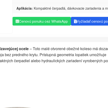
Aplikácia:
Kompaktné čerpadlá, dávkovacie zariadenia a ma
Cenovú ponuku cez WhatsApp
Vyžiadať cenovú p
zavejúcej ocele
– Toto malé otvorené obežné koleso má doza
ja bez predného krytu. Prístupná geometria lopatiek umožňuje
aktných čerpadiel alebo hydraulických zariadení vyrobených po