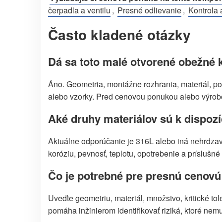
čerpadla a ventilu
,
Presné odlievanie
,
Kontrola 
Často kladené otázky
Dá sa toto malé otvorené obežné 
Áno. Geometria, montážne rozhrania, materiál, po
alebo vzorky. Pred cenovou ponukou alebo výrobo
Aké druhy materiálov sú k dispozí
Aktuálne odporúčanie je 316L alebo iná nehrdzav
koróziu, pevnosť, teplotu, opotrebenie a príslušn
Čo je potrebné pre presnú cenov
Uveďte geometriu, materiál, množstvo, kritické t
pomáha inžinierom identifikovať riziká, ktoré nemu