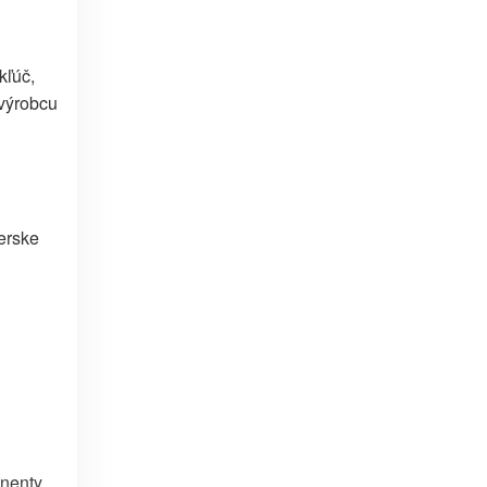
kľúč,
výrobcu
erske
nenty