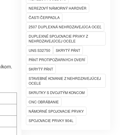
NEREZOVÝ NÁMORNÝ HARDVÉR
ČASTI ČERPADLA
2507 DUPLEXNÁ NEHRDZAVEJÚCA OCEĽ
DUPLEXNÉ SPOJOVACIE PRVKY Z
NEHRDZAVEJÚCEJ OCELE
UNS S32750
SKRYTÝ PÁNT
PÁNT PROTIPOŽIARNYCH DVERÍ
níkom.
SKRYTÝ PÁNT
STAVEBNÉ KOVANIE Z NEHRDZAVEJÚCEJ
OCELE
SKRUTKY S DVOJITÝM KONCOM
CNC OBRÁBANIE
NÁMORNÉ SPOJOVACIE PRVKY
SPOJOVACIE PRVKY 904L