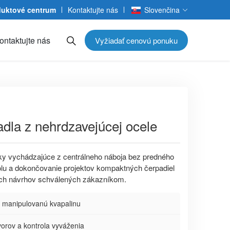
duktové centrum
Kontaktujte nás
Slovenčina
ontaktujte nás
Vyžiadať cenovú ponuku
dla z nehrdzavejúcej ocele
ky vychádzajúce z centrálneho náboja bez predného
rolu a dokončovanie projektov kompaktných čerpadiel
kých návrhov schválených zákazníkom.
e manipulovanú kvapalinu
vorov a kontrola vyváženia