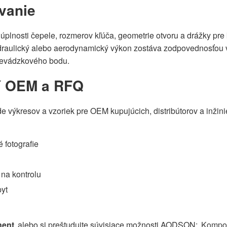
ovanie
 úplnosti čepele, rozmerov kľúča, geometrie otvoru a drážky pre 
draulický alebo aerodynamický výkon zostáva zodpovednosťou 
prevádzkového bodu.
ní OEM a RFQ
ýkresov a vzoriek pre OEM kupujúcich, distribútorov a inžini
 fotografie
 na kontrolu
yt
nent
alebo si preštudujte súvisiace možnosti AODSON:
Kompo