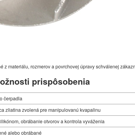
é z materiálu, rozmerov a povrchovej úpravy schválenej zákaz
možnosti prispôsobenia
o čerpadla
a zliatina zvolená pre manipulovanú kvapalinu
silikónom, obrábanie otvorov a kontrola vyváženia
tené alebo obrábané