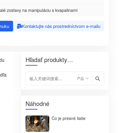
lé zostavy na manipuláciu s kvapalinami
onuku
Kontaktujte nás prostredníctvom e-mailu
Hľadať produkty…
du
dľa
Náhodné
Čo je presné liatie