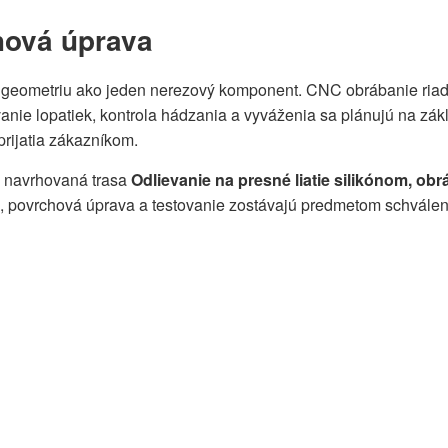
hová úprava
ú geometriu ako jeden nerezový komponent. CNC obrábanie riad
anie lopatiek, kontrola hádzania a vyváženia sa plánujú na zák
 prijatia zákazníkom.
e navrhovaná trasa
Odlievanie na presné liatie silikónom, obr
l, povrchová úprava a testovanie zostávajú predmetom schvále