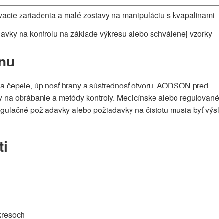
acie zariadenia a malé zostavy na manipuláciu s kvapalinami
avky na kontrolu na základe výkresu alebo schválenej vzorky
jnu
bka čepele, úplnosť hrany a sústrednosť otvoru. AODSON pred
ky na obrábanie a metódy kontroly. Medicínske alebo regulované
regulačné požiadavky alebo požiadavky na čistotu musia byť výs
ti
kresoch