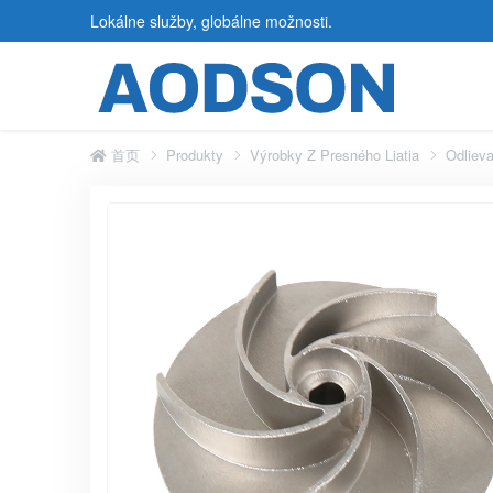
Lokálne služby, globálne možnosti.
首页
Produkty
Výrobky Z Presného Liatia
Odliev