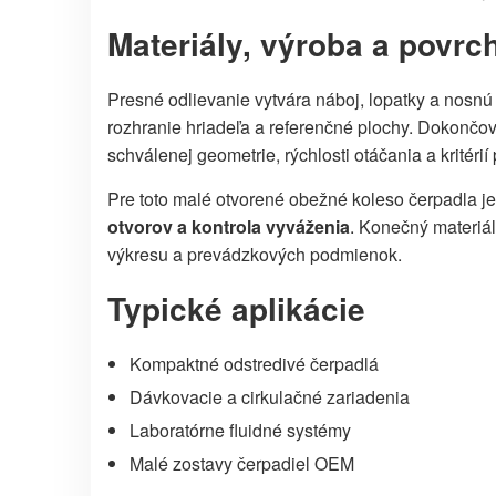
Materiály, výroba a povrc
Presné odlievanie vytvára náboj, lopatky a nosn
rozhranie hriadeľa a referenčné plochy. Dokončov
schválenej geometrie, rýchlosti otáčania a kritérií
Pre toto malé otvorené obežné koleso čerpadla j
otvorov a kontrola vyváženia
. Konečný materiá
výkresu a prevádzkových podmienok.
Typické aplikácie
Kompaktné odstredivé čerpadlá
Dávkovacie a cirkulačné zariadenia
Laboratórne fluidné systémy
Malé zostavy čerpadiel OEM