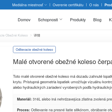
Mediálna miestnosť
Overenie certifikátu
O nás
Pro
Domov
Schopnosti
Produkty
Blog
K
acie Obežné Koleso
详情
Odlievacie obežné koleso
Malé otvorené obežné koleso čerpa
Toto malé otvorené obežné koleso má dozadu zahnuté lopat
krytu. Prístupná geometria lopatiek umožňuje vizuálnu kont
alebo hydraulických zariadení vyrobených podľa hydraulic
Materiál:
316L alebo iná nehrdzavejúca zliatina zvolená pr
Proces:
Odlievanie na presné liatie silikónom, obrábanie ot