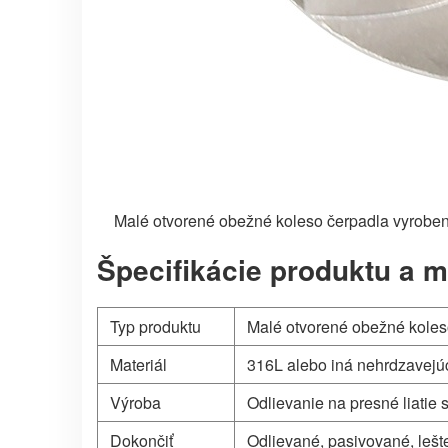
Malé otvorené obežné koleso čerpadla vyroben
Špecifikácie produktu a 
Typ produktu
Malé otvorené obežné koles
Materiál
316L alebo iná nehrdzavejúc
Výroba
Odlievanie na presné liatie 
Dokončiť
Odlievané, pasivované, leš