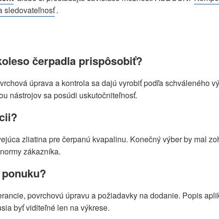
a sledovateľnosť
.
koleso čerpadla prispôsobiť?
vrchová úprava a kontrola sa dajú vyrobiť podľa schváleného v
u nástrojov sa posúdi uskutočniteľnosť.
cii?
ejúca zliatina pre čerpanú kvapalinu. Konečný výber by mal zo
é normy zákazníka.
ú ponuku?
olerancie, povrchovú úpravu a požiadavky na dodanie. Popis apli
sia byť viditeľné len na výkrese.