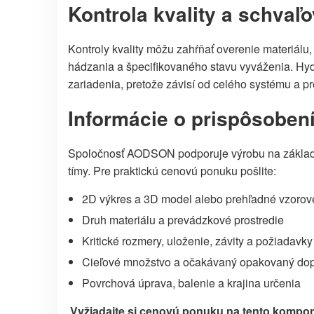
Kontrola kvality a schvaľ
Kontroly kvality môžu zahŕňať overenie materiálu,
hádzania a špecifikovaného stavu vyváženia. Hy
zariadenia, pretože závisí od celého systému a 
Informácie o prispôsobe
Spoločnosť AODSON podporuje výrobu na základe v
tímy. Pre praktickú cenovú ponuku pošlite:
2D výkres a 3D model alebo prehľadné vzorové
Druh materiálu a prevádzkové prostredie
Kritické rozmery, uloženie, závity a požiadavky
Cieľové množstvo a očakávaný opakovaný dop
Povrchová úprava, balenie a krajina určenia
Vyžiadajte si cenovú ponuku na tento kompo