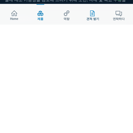
보내주십시오.
위챗:
Aodsoninc
Home
제품
역량
견적 받기
연락하다
이메일:
sales@aodson.com
왓츠앱: +86 158 9600 2001
견적 요청
© 2026 AODSON METAL. 모든 권리 보유.
은둔
매력적인 여자
ISO 9001 인증 제조업체