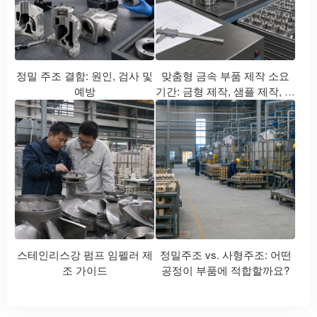
정밀 주조 결함: 원인, 검사 및
맞춤형 금속 부품 제작 소요
예방
기간: 금형 제작, 샘플 제작, 생
산 및 납품
스테인리스강 펌프 임펠러 제
정밀주조 vs. 사형주조: 어떤
조 가이드
공정이 부품에 적합할까요?