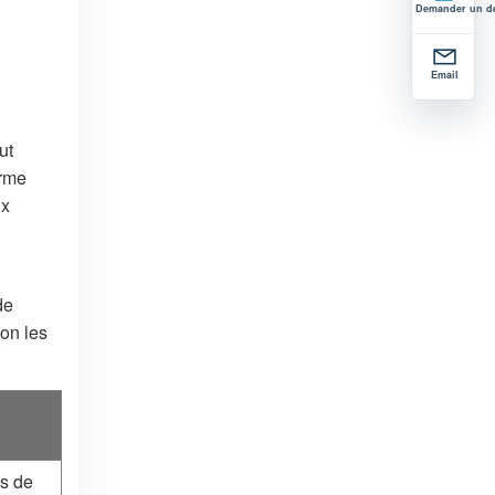
Demander un d
Email
ut
orme
ux
de
lon les
s de