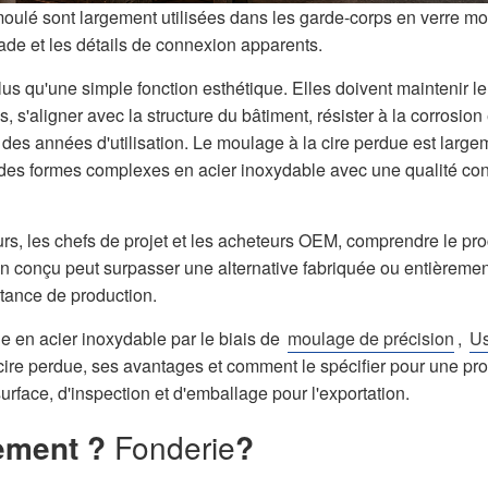
 moulé sont largement utilisées dans les garde-corps en verre m
ade et les détails de connexion apparents.
lus qu'une simple fonction esthétique. Elles doivent maintenir le
, s'aligner avec la structure du bâtiment, résister à la corrosion 
s années d'utilisation. Le moulage à la cire perdue est large
e des formes complexes en acier inoxydable avec une qualité co
teurs, les chefs de projet et les acheteurs OEM, comprendre le p
n conçu peut surpasser une alternative fabriquée ou entièremen
tance de production.
e en acier inoxydable par le biais de
moulage de précision
,
U
 cire perdue, ses avantages et comment le spécifier pour une pr
rface, d'inspection et d'emballage pour l'exportation.
sement ?
Fonderie
?