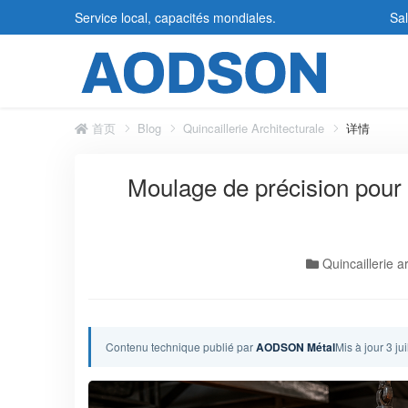
Sal
Service local, capacités mondiales.
首页
Blog
Quincaillerie Architecturale
详情
Moulage de précision pour q
Quincaillerie a
Contenu technique publié par
AODSON Métal
Mis à jour 3 ju