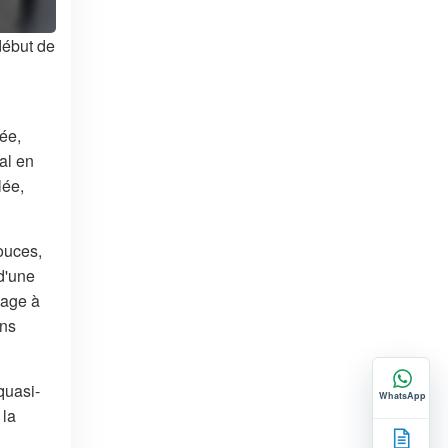
début de
sée,
al en
lée,
ouces,
d'une
lage à
ons
quasi-
WhatsApp
 la