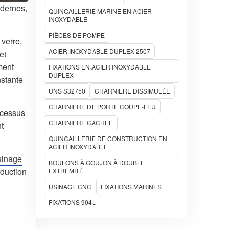
odernes,
QUINCAILLERIE MARINE EN ACIER
INOXYDABLE
PIÈCES DE POMPE
 verre,
ACIER INOXYDABLE DUPLEX 2507
et
ment
FIXATIONS EN ACIER INOXYDABLE
DUPLEX
nstante
UNS S32750
CHARNIÈRE DISSIMULÉE
CHARNIÈRE DE PORTE COUPE-FEU
rocessus
CHARNIÈRE CACHÉE
t
QUINCAILLERIE DE CONSTRUCTION EN
ACIER INOXYDABLE
sinage
BOULONS À GOUJON À DOUBLE
oduction
EXTRÉMITÉ
USINAGE CNC
FIXATIONS MARINES
FIXATIONS 904L