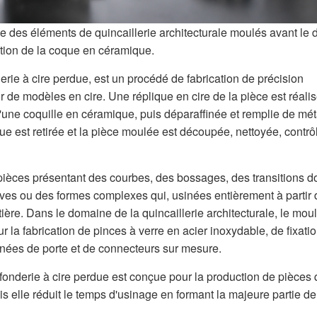
le des éléments de quincaillerie architecturale moulés avant le 
ation de la coque en céramique.
ie à cire perdue, est un procédé de fabrication de précision
r de modèles en cire. Une réplique en cire de la pièce est réali
une coquille en céramique, puis déparaffinée et remplie de mét
que est retirée et la pièce moulée est découpée, nettoyée, contrô
 pièces présentant des courbes, des bossages, des transitions d
ives ou des formes complexes qui, usinées entièrement à partir 
ière. Dans le domaine de la quincaillerie architecturale, le mou
r la fabrication de pinces à verre en acier inoxydable, de fixati
nées de porte et de connecteurs sur mesure.
fonderie à cire perdue est conçue pour la production de pièces 
is elle réduit le temps d'usinage en formant la majeure partie de