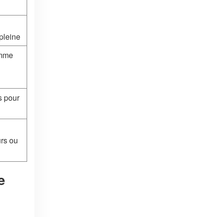
pleine
amme
s pour
urs ou
e