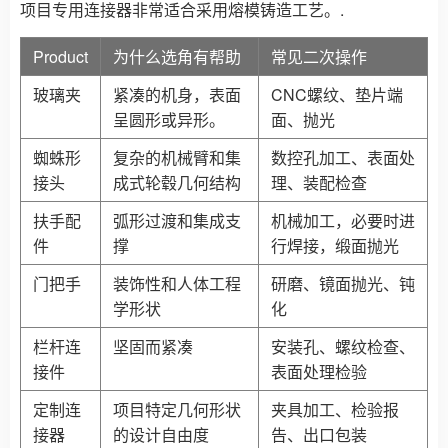
项目专用连接器非常适合采用熔模铸造工艺。.
Product
为什么选角有帮助
常见二次操作
玻璃夹
紧凑的机身，表面
CNC螺纹、垫片端
呈圆形或异形。
面、抛光
蜘蛛形
复杂的机械臂和集
数控孔加工、表面处
接头
成式轮毂几何结构
理、装配检查
扶手配
弧形过渡和集成支
机械加工，必要时进
件
撑
行焊接，缎面抛光
门把手
装饰性和人体工程
研磨、镜面抛光、钝
学形状
化
栏杆连
坚固而紧凑
安装孔、螺纹检查、
接件
表面处理检验
定制连
项目特定几何形状
夹具加工、检验报
接器
的设计自由度
告、出口包装