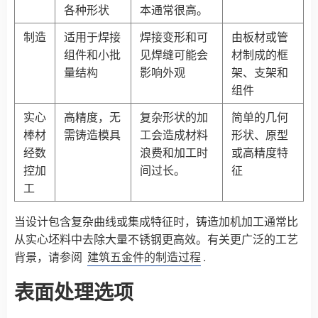
各种形状
本通常很高。
制造
适用于焊接
焊接变形和可
由板材或管
组件和小批
见焊缝可能会
材制成的框
量结构
影响外观
架、支架和
组件
实心
高精度，无
复杂形状的加
简单的几何
棒材
需铸造模具
工会造成材料
形状、原型
经数
浪费和加工时
或高精度特
控加
间过长。
征
工
当设计包含复杂曲线或集成特征时，铸造加机加工通常比
从实心坯料中去除大量不锈钢更高效。有关更广泛的工艺
背景，请参阅
建筑五金件的制造过程
.
表面处理选项