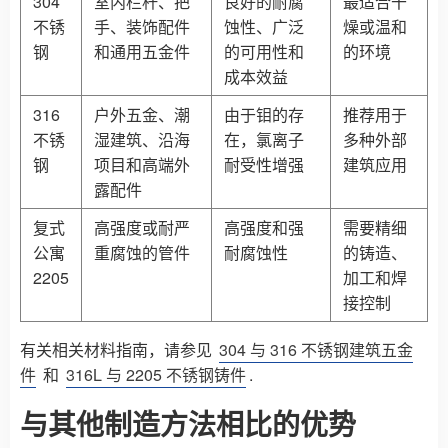
304
室内栏杆、把
良好的耐腐
最适合干
不锈
手、装饰配件
蚀性、广泛
燥或温和
钢
和通用五金件
的可用性和
的环境
成本效益
316
户外五金、潮
由于钼的存
推荐用于
不锈
湿建筑、沿海
在，氯离子
多种外部
钢
项目和高端外
耐受性增强
建筑应用
露配件
复式
高强度或耐严
高强度和强
需要精细
公寓
重腐蚀的管件
耐腐蚀性
的铸造、
2205
加工和焊
接控制
有关相关材料指南，请参见
304 与 316 不锈钢建筑五金
件
和
316L 与 2205 不锈钢铸件
.
与其他制造方法相比的优势