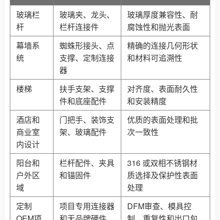
玻璃栏
玻璃夹、龙头、
玻璃厚度兼容性、耐
杆
栏杆连接件
腐蚀性和抛光表面
幕墙系
蜘蛛形接头、点
精确的连接几何形状
统
支撑、定制连接
和材料可追溯性
器
楼梯
扶手支架、支撑
对齐度、表面耐久性
件和底座配件
和安装精度
酒店和
门把手、装饰支
优质的表面处理和批
商业室
架、玻璃配件
次一致性
内设计
阳台和
栏杆配件、夹具
316 或双相不锈钢材
户外区
和锚固件
质选择及保护性表面
域
处理
定制
项目专用连接器
DFM审查、模具控
OEM项
和无品牌硬件
制、重复性和出口包