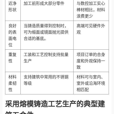
近净
加工前形成大部分零件
与数控加工实心
形状
棒材相比，材料
浪费更少
良好
当铸造质量得到控制时，
高端可见硬件外
的表
可为缎面或镜面抛光提供
观
面电
合适的基底。
位
重复
工装和工艺控制支持批量
项目订单的合身
性
生产
度和外观保持一
致
材料
支持建筑中常用的不锈钢
材料可与室内、
柔韧
等级
室外或沿海环境
性
相匹配
采用熔模铸造工艺生产的典型建