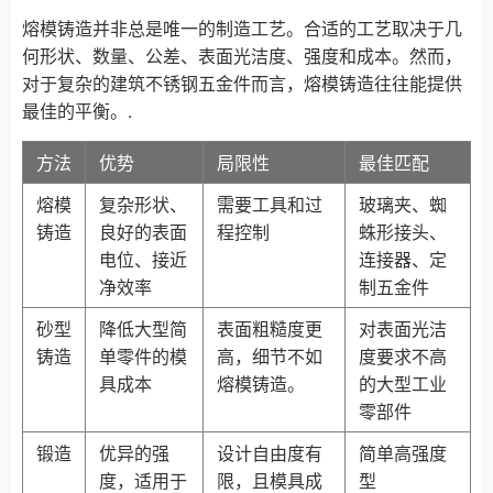
熔模铸造并非总是唯一的制造工艺。合适的工艺取决于几
何形状、数量、公差、表面光洁度、强度和成本。然而，
对于复杂的建筑不锈钢五金件而言，熔模铸造往往能提供
最佳的平衡。.
方法
优势
局限性
最佳匹配
熔模
复杂形状、
需要工具和过
玻璃夹、蜘
铸造
良好的表面
程控制
蛛形接头、
电位、接近
连接器、定
净效率
制五金件
砂型
降低大型简
表面粗糙度更
对表面光洁
铸造
单零件的模
高，细节不如
度要求不高
具成本
熔模铸造。
的大型工业
零部件
锻造
优异的强
设计自由度有
简单高强度
度，适用于
限，且模具成
型