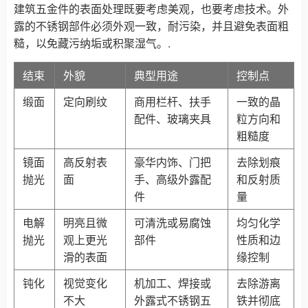
建筑五金件的表面处理既要考虑美观，也要考虑技术。外
露的不锈钢部件必须外观一致，耐污染，并且避免表面粗
糙，以免藏污纳垢或积聚湿气。.
结束
外貌
典型用途
控制点
缎面
定向刷纹
商用栏杆、扶手
一致的晶
配件、玻璃夹具
粒方向和
粗糙度
镜面
高反射表
豪华内饰、门把
去除划痕
抛光
面
手、高级外露配
和反射质
件
量
电解
明亮且微
可清洗或易腐蚀
均匀化学
抛光
观上更光
部件
性质和边
滑的表面
缘控制
钝化
视觉变化
机加工、焊接或
去除游离
不大
外露式不锈钢五
铁并彻底