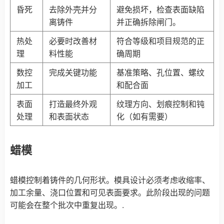
昏死
去除外壳并分
避免损坏，检查表面缺陷
离铸件
并正确拆除闸门。
热处
必要时改善材
符合等级和项目规范的正
理
料性能
确周期
数控
完成关键功能
基准策略、孔位置、螺纹
加工
和配合面
表面
打造最终外观
纹理方向、划痕控制和钝
处理
和表面状态
化（如有需要）
蜡模
蜡模控制着铸件的几何形状。模具设计必须考虑收缩率、
加工余量、浇口位置和可见表面要求。此阶段出现的问题
可能会在整个批次中重复出现。.