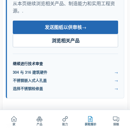
从本页继续浏览相关产品、制造能力和实用工程资
源。.
发送图纸以供审核
→
浏览相关产品
继续进行技术审查
304 与 316 建筑硬件
→
不锈钢嵌入式人孔盖
→
选择不锈钢检修盖
→
分享：
家
产品
能力
获取报价
接触