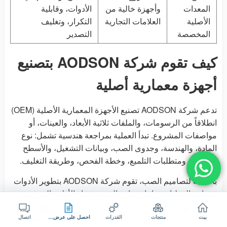
المعدات
وأجهزة خالية من
الأدوات، وقابلية
الأصلية
العلامات التجارية
التكرار، وتغليف
المخصصة
التصدير
كيف تقوم شركة AODSON بتصنيع
أجهزة معمارية أصلية
تدعم شركة AODSON تصنيع الأجهزة المعمارية الأصلية (OEM)
انطلاقاً من الرسومات، والملفات ثلاثية الأبعاد، والعينات، أو
مواصفات المشروع. تبدأ العملية بمراجعة هندسية تشمل: نوع
المادة، والهندسة، وجدوى الصب، وبيانات التشغيل، والأسطح
الظاهرة، ومتطلبات التلميع، وخطة الفحص، وطريقة التغليف.
بالنسبة لتصاميم الصب، تقوم شركة AODSON بتطوير الأدوات
ومعايير العمليات، وإنتاج نماذج الشمع، وبناء الأغلفة الخزفية،
وصبّ الفولاذ المقاوم للصدأ، وإزالة المسبوكات وتنظيفها،
وتشكيل الأجزاء الأساسية، وإتمام عمليات التشطيب السطحي،
بيت
منتجات
القدرات
احصل على عرض سعر
اتصال