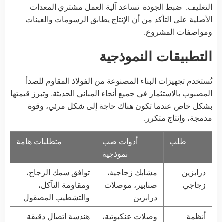
التغليف.
ضبط الجودة
تساعد آلية العمل مشتري المعدات
الأصلية على التأكد من أن الإنتاج يطابق الرسومات والعينات
ومواصفات المشروع.
التطبيقات النموذجية
تُستخدم تجهيزات البناء المصنوعة من الفولاذ المقاوم للصدأ
المصبوب بالاستثمار في جميع أنحاء المباني الحديثة. وتبرز قيمتها
بشكل خاص عندما تكون هناك حاجة إلى شكل مرئي، وقوة
مدمجة، وإنتاج متكرر.
طلب
أدوات صب
متطلبات هامة
نموذجية
درابزين
مشابك زجاجية،
توافق سمك الزجاج،
زجاجي
صنابير، موصلات
ومقاومة التآكل،
درابزين
والتشطيب المصقول
أنظمة
وصلات عنكبوتية،
هندسة اتصال دقيقة