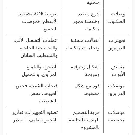
منحنية
وصلات
أذرع معقدة
ثقوب CNC، تشطيب
العنكبوت
وهندسة محور
الأسطح، فحوصات
متكاملة
التجميع
تجهيزات
انتقالات منحنية
عمليات التشغيل الآلي،
الدرابزين
ودعامات متكاملة
واللحام عند الحاجة،
والتشطيب الساتان
مقابض
أشكال زخرفية
الطحن، والتلميع
الأبواب
ومريحة
المرآوي، والتخميل
موصلات
قوة مع شكل
فتحات التثبيت، فحص
الدرابزين
مضغوط
الخيوط، فحص
التشطيب
موصلات
حرية التصميم
تصنيع التجهيزات، تقارير
مخصصة
للهندسة الخاصة
الفحص، تغليف التصدير
بالمشروع