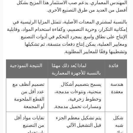
المهندس المعماري. يدعم صب الاستثمار هذا المزيج بشكل
أفضل من العديد من طرق التصنيع الأخرى.
بالنسبة لمشتري المعدات الأصلية، تتمثل المزايا الرئيسية في
إمكانية التكرار، وحرية التصميم، وكفاءة استخدام المواد، وقابلية
الإنتاج على نطاق واسع. بمجرد التحكم في أدوات التصنيع
ومعايير العملية، يمكن إنتاج دفعات متسقة، ثم تشكيلها
وتشطيبها وفقًا للمعايير المطلوبة.
فائدة
لماذا يُعد ذلك مهمًا
النتيجة النموذجية
بالنسبة للأجهزة المعمارية
هندسة
يسمح بتصميم أشكال
تصميم أنظف مع
معقدة
منحنية، ونتوءات مدمجة،
عدد أقل من
وخطوط زخرفية،
القطع الملحومة
ومسارات تحميل مدمجة.
أو المجمعة
شكل
يتم تشكيل معظم الجزء
نفايات مواد أقل
شبه
قبل التشغيل الآلي
من التصنيع
نهائي
باستخدام