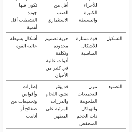
للأجزاء
أقل من
تكون فيها
الكبيرة
الصب
جودة
والبسيطة
الاستثماري
التشطيب أقل
أهمية
التشكيل
قوة ممتازة
حرية تصميم
أشكال بسيطة
للأشكال
محدودة
عالية القوة
المناسبة
وتكلفة
أدوات عالية
في كثير من
الأحيان
التصنيع
مرن
قد يؤثر
إطارات
للتجميعات
تشوه اللحام
وأقواس
الملحومة
والدرزات
وتجميعات من
والهياكل
المرئية على
صفائح أو
ذات الحجم
المظهر.
أنابيب
المنخفض