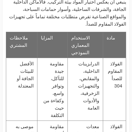
ينبغي أن يعكس اختيار المواد بيئة التركيب. فالأماكن الداخلية
الجافة، والشرفات الساحلية، وأسوار حمامات السباحة،
والمواقع الصناعية تفرض متطلبات مختلفة تماماً على تجهيزات
الفولاذ المقاوم للصدأ.
مادة
الاستخدام
المزايا
ملاحظات
المعماري
المشتري
النموذجي
الفولاذ
الدرابزينات
مقاومة
الأفضل
المقاوم
الداخلية،
جيدة
للبيئات
للصدأ
والمقابض،
للتآكل،
الجافة أو
304
والتجهيزات
وتوافر
المعتدلة
الزخرفية،
واسع،
والأدوات
وكفاءة من
العامة
حيث
التكلفة
الفولاذ
معدات
مقاومة
موصى به