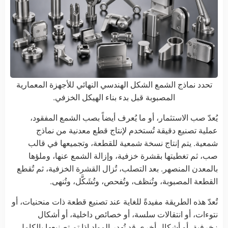
تحدد نماذج الشمع الشكل الهندسي النهائي للأجهزة المعمارية
المصبوبة قبل بدء بناء الهيكل الخزفي.
يُعدّ صب الاستثمار، أو ما يُعرف أيضاً بصب الشمع المفقود،
عملية تصنيع دقيقة تُستخدم لإنتاج قطع معدنية من نماذج
شمعية. يتم إنتاج نسخة شمعية للقطعة، وتجميعها في قالب
صب، ثم تغطيتها بقشرة خزفية، وإزالة الشمع عنها، وملؤها
بالمعدن المنصهر. بعد التصلب، تُزال القشرة الخزفية، ثم تُقطع
القطعة المصبوبة، وتُنظف، وتُفحص، وتُشَكَّل، وتُنهى.
تُعدّ هذه الطريقة مفيدةً للغاية عند تصنيع قطعة ذات منحنيات، أو
نتوءات، أو انتقالات سلسة، أو خصائص داخلية، أو أشكال
زخرفية، أو أشكال أخرى قد تُهدر المواد إذا تم تصنيعها بالكامل