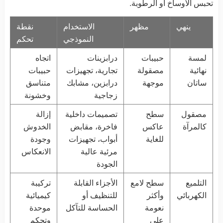
تحبس الأوساخ أو الرطوبة.
ينهي
مظهر
الاستخدام
نقطة
النموذجي
تحكم
لمسة
حبيبات
درابزينات
اتجاه
نهائية
مصقولة
تجارية، تجهيزات
حبيبات
ساتان
موجهة
درابزين، مشابك
متناسق
زجاجية
وخشونة
مصقول
سطح
تصميمات داخلية
إزالة
كالمرآة
عاكس
فاخرة، مقابض
الخدوش
للغاية
أبواب، تجهيزات
وجودة
مرئية عالية
الانعكاس
الجودة
التلميع
سطح لامع
الأجزاء القابلة
تركيبة
الكهربائي
وأكثر
للتنظيف أو
كيميائية
نعومة
الحساسة للتآكل
موحدة
على
وتحكم