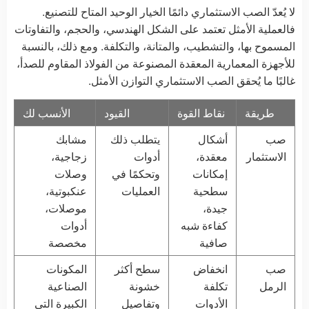
لا يُعدّ الصب الاستثماري دائمًا الخيار الوحيد المتاح للتصنيع.
فالعملية الأمثل تعتمد على الشكل الهندسي، والحجم، والتفاوتات
المسموح بها، والتشطيب، والمتانة، والتكلفة. ومع ذلك، بالنسبة
للأجهزة المعمارية المعقدة المصنوعة من الفولاذ المقاوم للصدأ،
غالبًا ما يُحقق الصب الاستثماري التوازن الأمثل.
طريقة
نقاط القوة
القيود
الأنسب لك
صب
أشكال
يتطلب ذلك
مشابك
الاستثمار
معقدة،
أدوات
زجاجية،
إمكانات
وتحكمًا في
وصلات
سطحية
العمليات
عنكبوتية،
جيدة،
موصلات،
كفاءة شبه
أدوات
صافية
مخصصة
صب
انخفاض
سطح أكثر
المكونات
الرمل
تكلفة
خشونة
الصناعية
الأدوات
وتفاصيل
الكبيرة التي