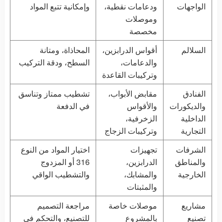
الواجهات
ودعامات نقطية،
وإمكانية تتبع المواد
وموصلات
مخصصة
السلالم
أقواس الدرابزين،
المحاذاة، ومتانة
والدعامات،
السطح، ودقة التركيب
وتركيبات القاعدة
الفنادق
مقابض الأبواب،
تشطيب ممتاز وتناسق
والديكورات
والأقواس
في الدفعة
الداخلية
الزخرفية،
التجارية
وتركيبات الزجاج
الشرفات
تجهيزات
اختيار المواد من النوع
والمناطق
الدرابزين،
316 أو المزدوج
الخارجية
والمشابك،
والتشطيب الواقي
والمثبتات
مشاريع
موصلات خاصة
مراجعة التصميم
تصنيع
بالمشروع
للتصنيع، والتحكم في