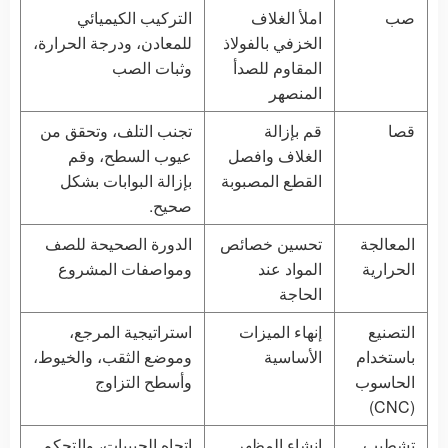
صب
املأ الغلاف
التركيب الكيميائي
الخزفي بالفولاذ
للمعادن، ودرجة الحرارة،
المقاوم للصدأ
وثبات الصب
المنصهر
قصا
قم بإزالة
تجنب التلف، وتحقق من
الغلاف وافصل
عيوب السطح، وقم
القطع المصبوبة
بإزالة البوابات بشكل
صحيح.
المعالجة
تحسين خصائص
الدورة الصحيحة للصف
الحرارية
المواد عند
ومواصفات المشروع
الحاجة
التصنيع
إنهاء الميزات
استراتيجية المرجع،
باستخدام
الأساسية
وموضع الثقب، والخيوط،
الحاسوب
وأسطح التزاوج
(CNC)
تشطيب
إنشاء المظهر
اتجاه الحبيبات، والتحكم