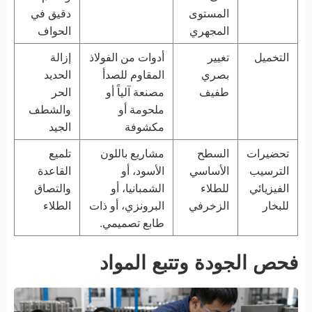
المستوى
دقيق في
المجهري
الحواف
التخميل
تغيير
أدوات من الفولاذ
إزالة
بصري
المقاوم للصدأ
الحديد
طفيف
مصنعة آلياً أو
الحر
ملحومة أو
والشطف
مكشوفة
الجيد
تحضيرات
السطح
مشاريع باللون
تلميع
الترسيب
الأساسي
الأسود، أو
القاعدة
الفيزيائي
للطلاء
الشمبانيا، أو
والتصاق
للبخار
الزخرفي
البرونزي، أو ذات
الطلاء
طابع تصميمي.
فحص الجودة وتتبع المواد