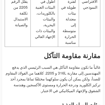
الافتراضي
لفترة
أطول في
يقلل الرقم
النموذجي
طويلة في
البيئات الغنية
2205 من
بيئات
بالكلوريدات،
تكلفة
معتدلة
والبيئات
الاستبدال
إلى
البحرية،
والصيانة
متوسطة
والبيئات ذات
الحرارة
الإجهاد العالي
مناسبة
مقارنة مقاومة التآكل
غالباً ما تكون مقاومة التآكل هي السبب الرئيسي الذي يدفع
المهندسين إلى مقارنة 316L و 2205. كلاهما من الفولاذ المقاوم
للصدأ، ولكن يمكن أن يكون سلوكهما مختلفًا تمامًا بمجرد أخذ
تركيز الكلوريد ودرجة الحرارة ومستوى الأكسجين وهندسة
الشقوق والإجهاد الميكانيكي في الاعتبار.
بيئات المياه العذبة