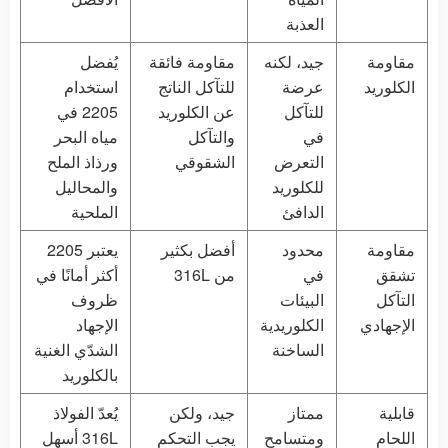
العذبة
مقاومة
جيد، لكنه
مقاومة فائقة
يُفضل
الكلوريد
عرضة
للتآكل الناتج
استخدام
للتآكل
عن الكلوريد
2205 في
في
والتآكل
مياه البحر
التعرض
الشقوقي
ورذاذ الملح
للكلوريد
والمحاليل
الدافئ
الملحية
مقاومة
محدود
أفضل بكثير
يعتبر 2205
تشقق
في
من 316L
أكثر أمانًا في
التآكل
البيئات
ظروف
الإجهادي
الكلوريدية
الإجهاد
الساخنة
الشدّي الغنية
بالكلوريد
قابلية
ممتاز
جيد، ولكن
يُعدّ الفولاذ
اللحام
ومتسامح
يجب التحكم
316L أسهل