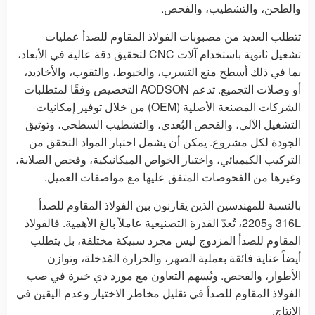
والطحن، والتشطيب، والفحص.
تتطلب العديد من مصبوبات الفولاذ المقاوم للصدأ عمليات
تشغيل ثانوية باستخدام آلات CNC لتحقيق دقة عالية في الأبعاد،
بما في ذلك أسطح منع التسرب، والخيوط، والثقوب، والأخاديد،
أو وصلات التجميع. تدعم AODSON التخصيص وفقًا لمتطلبات
الشركات المصنعة الأصلية (OEM) من خلال توفير إمكانيات
التشغيل الآلي، والفحص البُعدي، والتشطيب السطحي، وتوثيق
الجودة لكل مشروع. يمكن أن يشمل اختبار المواد التحقق من
التركيب الكيميائي، واختبار الخواص الميكانيكية، وفحص الصلابة،
وغيرها من الفحوصات المتفق عليها مع مواصفات العميل.
بالنسبة للمهندسين الذين يقارنون بين الفولاذ المقاوم للصدأ
316L و2205، تُعدّ القدرة التصنيعية عاملاً بالغ الأهمية. فالفولاذ
المقاوم للصدأ المزدوج ليس مجرد سبيكة مختلفة، بل يتطلب
أيضاً عناية فائقة بعملية الصهر، والحرارة المُدخلة، وتوازن
الأطوار، والفحص. ويُسهم التعاون مع مورد ذي خبرة في صب
الفولاذ المقاوم للصدأ في تقليل مخاطر الاختيار وعدم اليقين في
الإنتاج.