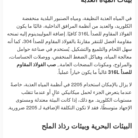
في المياه العذبة النظيفة، ومياه الصنبور البلدية منخفضة
الكلوريد، والعديد من أنظمة المرافق الداخلية، غالبًا ما يكون
الفولاذ المقاوم للصدأ 316L كافيًا. إضافة الموليبدينوم إليه تمنحه
مقاومة أفضل للتنقر مقارنةً بالفولاذ المقاوم للصدأ 304، كما أنه
سهل اللحام والتلميع والتشكيل. يُستخدم في صناعة حوامل
معالجة المياه، وهياكل الضغط المنخفض، ووصلات الحساسات،
والمراوح، ومكونات المضخات العامة.,
صب الفولاذ المقاوم
للصدأ 316L
غالباً ما يكون خياراً عملياً.
لا يزال بالإمكان استخدام 2205 في أنظمة المياه العذبة، خاصةً
عندما يتعرض الجزء لحمل ميكانيكي عالٍ أو عندما تتقلب
مستويات الكلوريد. مع ذلك، إذا كانت البيئة معتدلة ومستوى
الإجهاد متوسطًا، فقد لا تكون التكلفة الإضافية لـ 2205 ضرورية.
البيئات البحرية وبيئات رذاذ الملح