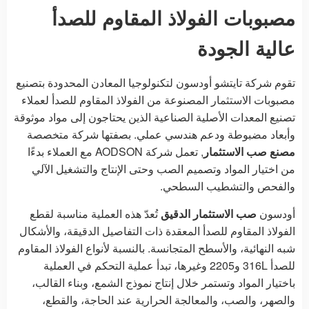
مصبوبات الفولاذ المقاوم للصدأ
عالية الجودة
تقوم شركة تايتشو أودسون لتكنولوجيا المعادن المحدودة بتصنيع
مصبوبات الاستثمار المصنوعة من الفولاذ المقاوم للصدأ لعملاء
تصنيع المعدات الأصلية الصناعية الذين يحتاجون إلى مواد موثوقة
وأبعاد مضبوطة ودعم هندسي عملي. بصفتها شركة متخصصة
مصنع صب الاستثمار
, تعمل شركة AODSON مع العملاء بدءًا
من اختيار المواد وتصميم الصب وحتى الإنتاج والتشغيل الآلي
والفحص والتشطيب السطحي.
أودسون
صب الاستثمار الدقيق
تُعدّ هذه العملية مناسبة لقطع
الفولاذ المقاوم للصدأ المعقدة ذات التفاصيل الدقيقة، والأشكال
شبه النهائية، والأسطح المتجانسة. بالنسبة لأنواع الفولاذ المقاوم
للصدأ 316L و2205 وغيرها، تبدأ عملية التحكم في العملية
باختيار المواد وتستمر خلال إنتاج نموذج الشمع، وبناء القالب،
والصهر، والصب، والمعالجة الحرارية عند الحاجة، والقطع،