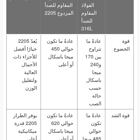
الفولاذ
المقاوم للصدأ
المقاوم
المزدوج 2205
للصدأ
316L
قوة
عادةً ما
عادةً ما تكون
يُعدّ 2205
الخضوع
تتراوح
حوالي 450
خيارًا أفضل
بين 170
ميجا باسكال
للأجزاء ذات
و240
أو أعلى
الأحمال
ميجا
العالية
باسكال
ولتقليل
حسب
الوزن
حالة
الصب
قوة الشد
عادةً ما
عادةً ما تكون
يوفر الطراز
تكون
حوالي 620
2205 قدرة
حوالي
ميجا باسكال
ميكانيكية
485 ميجا
أو أعلى
أعلى