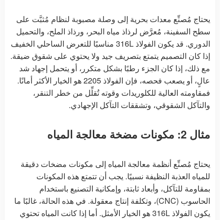
يحتاج مُصنِّع معدات بحرية إلى وصلة مصبوبة لنظام مُثبَّت على
سطح السفينة، مُعرَّض لرذاذ مياه البحر، ورذاذ الملح، والتحميل
الدوري. قد يكون الفولاذ 316L مناسبًا للتعرض الساحلي الخفيف
إذا كان التصميم يتمتع بتصريف جيد ولا يحتوي على شقوق ضيقة.
مع ذلك، إذا كان الجزء رطبًا بشكل متكرر، أو يتحمل إجهاد شد
عالٍ، أو يصعب فحصه، فإن الفولاذ 2205 هو الخيار الأكثر أمانًا.
فمقاومته العالية للكلوريدات وقوته تُقلِّل من خطر التنقر،
والتآكل الشقوقي، وتشققات التآكل الإجهادي.
مثال 2: مكونات مضخة معالجة المياه
يحتاج مُصنِّع أنظمة معالجة المياه إلى مكونات مضخات دقيقة
للمياه العذبة النظيفة نسبيًا. يجب أن تتمتع هذه المكونات
بمقاومة للتآكل، وأبعاد ثابتة، وإمكانية التصنيع باستخدام
الحاسوب (CNC)، وتكلفة إنتاج معقولة. في هذه الحالة، غالبًا ما
يكون الفولاذ 316L هو الخيار الأمثل. أما إذا كانت المياه تحتوي