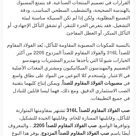
القرارات في تصميم المنتجات الصناعية. قد يتمتع المسبوك
بالهندسة الصحيحة، والتشطيب السطحي المناسب، ودقة
التصنيع المطلوبة، ولكن إذا لم تكن السبيكة مناسبة لبيئة
التشغيل، فقد يتعرض الجزء للتنقر، أو تشقق التآكل الإجهادي، أو
التآكل المبكر، أو العطل المفاجئ.
بالنسبة للمكونات المصبوبة المقاومة للتآكل، يُعد الفولاذ المقاوم
للصدأ 316L والفولاذ المقاوم للصدأ المزدوج 2205 من أكثر
الخيارات شيوعًا التي يأخذها مديرو المشتريات ومهندسو
التصميم والمهندسون الميكانيكيون ومشتري المعدات الأصلية
في الاعتبار. ويُستخدم كلا النوعين من المواد على نطاق واسع
في
مصبوبات الفولاذ المقاوم للصدأ
, ويمكن إنتاج كليهما بتقنية
الصب الاستثماري الدقيق. ومع ذلك، فهما ليسا قابلين للتبادل
في جميع التطبيقات.
صب الفولاذ المقاوم للصدأ 316L
تشتهر بمقاومتها المتوازنة
للتآكل، وقابليتها الممتازة للحام، وقابليتها الجيدة للتشكيل،
وتوافرها الواسع.
صب الفولاذ المقاوم للصدأ 2205
, ، والمعروف
أيضًا باسم
صب الفولاذ المقاوم للصدأ المزدوج
, يوفر هذا النوع