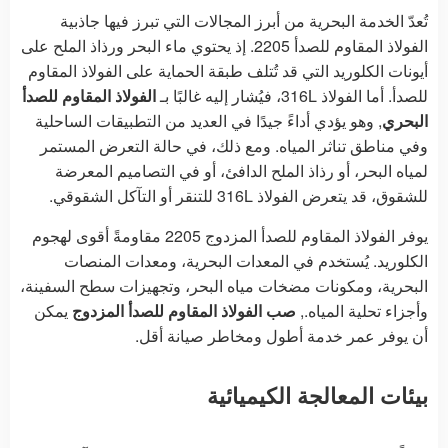
تُعدّ الخدمة البحرية من أبرز المجالات التي تبرز فيها جاذبية
الفولاذ المقاوم للصدأ 2205. إذ يحتوي ماء البحر ورذاذ الملح على
أيونات الكلوريد التي قد تُتلف طبقة الحماية على الفولاذ المقاوم
للصدأ. أما الفولاذ 316L، فيُشار إليه غالبًا بـ
الفولاذ المقاوم للصدأ
البحري
, وهو يؤدي أداءً جيدًا في العديد من التطبيقات الساحلية
وفي مناطق تناثر المياه. ومع ذلك، في حالة التعرض المستمر
لمياه البحر، أو رذاذ الملح الدافئ، أو في التصاميم المعرضة
للشقوق، قد يتعرض الفولاذ 316L للتنقر أو التآكل الشقوقي.
يوفر الفولاذ المقاوم للصدأ المزدوج 2205 مقاومةً أقوى لهجوم
الكلوريد. يُستخدم في المعدات البحرية، ومعدات المنصات
البحرية، ومكونات مضخات مياه البحر، وتجهيزات سطح السفينة،
وأجزاء تحلية المياه.,
صب الفولاذ المقاوم للصدأ المزدوج
يمكن
أن يوفر عمر خدمة أطول ومخاطر صيانة أقل.
بيئات المعالجة الكيميائية