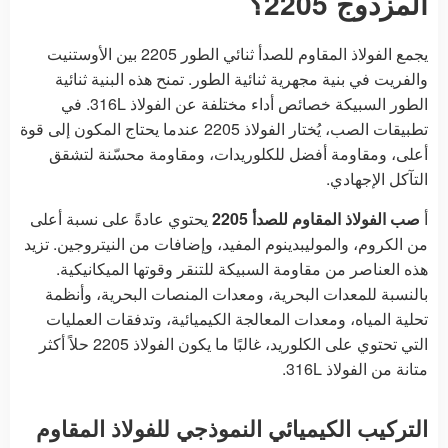
المزدوج 2205؟
يجمع الفولاذ المقاوم للصدأ ثنائي الطور 2205 بين الأوستنيت
والفريت في بنية مجهرية ثنائية الطور. تمنح هذه البنية ثنائية
الطور السبيكة خصائص أداء مختلفة عن الفولاذ 316L. في
تطبيقات الصب، يُختار الفولاذ 2205 عندما يحتاج المكون إلى قوة
أعلى، ومقاومة أفضل للكلوريدات، ومقاومة محسّنة لتشقق
التآكل الإجهادي.
أ
صب الفولاذ المقاوم للصدأ 2205
يحتوي عادةً على نسبة أعلى
من الكروم، والموليبدينوم المفيد، وإضافات من النيتروجين. تزيد
هذه العناصر من مقاومة السبيكة للتنقر وقوتها الميكانيكية.
بالنسبة للمعدات البحرية، ومعدات المنصات البحرية، وأنظمة
تحلية المياه، ومعدات المعالجة الكيميائية، وتدفقات العمليات
التي تحتوي على الكلوريد، غالبًا ما يكون الفولاذ 2205 حلاً أكثر
متانة من الفولاذ 316L.
التركيب الكيميائي النموذجي للفولاذ المقاوم