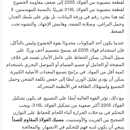
لقطعة مصبوبة من الفولاذ 2205 إلى ضعف مقاومة الخضوع
لقطعة مصبوبة من الفولاذ 316L تقريبًا. بالنسبة للمهندسين، لا
يُعد هذا مجرد رقم في ورقة البيانات، بل يؤثر على سُمك الجدار،
وحمل البراغي، وصلابة الشفة، وهامش الإجهاد، والتشوه تحت
الضغط.
عندما يكون أحد المكونات محدودًا بقوة الخضوع وليس بالتآكل،
فإن استخدام فولاذ 2205 قد يسمح بتصميم أخف وزنًا. على
سبيل المثال، يمكن الحفاظ على عامل الأمان نفسه في غلاف
المضخة أو الحامل أو جسم الصمام أو الموصل البحري باستخدام
كمية أقل من المواد. في برامج تصنيع المعدات الأصلية الكبيرة،
يمكن أن يؤدي تقليل الوزن أيضًا إلى خفض تكلفة الشحن وحمل
التجميع واستهلاك الطاقة في الأنظمة المتحركة.
مع ذلك، تؤثر القوة العالية أيضًا على التصنيع. قد يكون تشكيل
الفولاذ 2205 أكثر صعوبة من تشكيل الفولاذ 316L، ويجب
التحكم في مدخلات الحرارة أثناء اللحام للحفاظ على التوازن
الصحيح بين الفريت والأوستنيت.
مسبك الفولاذ المقاوم للصدأ
ينبغي أن يكون لديه فهم للتحكم في الانصهار، والمعالجة