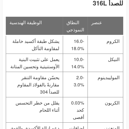
للصدأ 316L
عنصر
النطاق
الوظيفة الهندسية
النموذجي
الكروم
16.0-
يشكل طبقة أكسيد خاملة
18.0%
لمقاومة التآكل
النيكل
10.0-
يعمل على تثبيت البنية
14.0%
الأوستنيتية وتحسين المتانة
الموليبدينوم
2.0-
يحسّن مقاومة التنقر
3.0%
مقارنةً بالفولاذ المقاوم
للصدأ 304
الكربون
0.03%
يقلل من خطر التحسس
كحد
أثناء اللحام
أقصى
المنغنيز،
إضافات
دعم إزالة الأكسدة، والقوة،