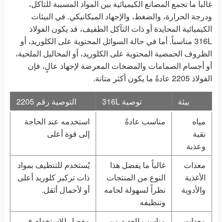
غالباً ما تجمع المصانع الكيميائية بين المواد المسببة للتآكل،
ودرجة الحرارة، والضغط، والإجهاد الميكانيكي. في البيئات
الكيميائية المحايدة أو ذات التآكل الطفيف، قد يكون الفولاذ
316L مناسباً. أما في حالة السوائل المحتوية على الكلوريد، أو
الظروف الحمضية المحتوية على الكلوريد، أو المحاليل الملحية،
أو أجسام الصمامات والمضخات المعرضة لإجهاد عالٍ، فإن
الفولاذ 2205 عادةً ما يكون أكثر متانة.
بيئة
توصية 316L
التوصية رقم 2205
مياه
مناسب عادةً
استخدمه عند الحاجة
نقية
إلى قوة أعلى
وعذبة
معدات
غالباً ما يفضل هذا
يُستخدم للتنظيف بمواد
الأغذية
النوع من المنتجات
ذات تركيز كلوريد أعلى
والأدوية
نظراً لسهولة لحامه
أو لأحمال أثقل.
وتنظيفه
معدات
مناسب للعديد من
مفضل للاستخدام في