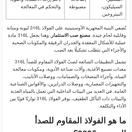
السيليكون،
مضبوطة
والتحكم في المعالجة
النيتروجين
تُضفي البنية المجهرية الأوستنيتية على الفولاذ 316L ليونة ومتانة
وقابلية لحام جيدة.
مصنع صب الاستثمار
, وهذا يجعل 316L مادة
عملية للأشكال المعقدة والجدران الرقيقة والمكونات الصحية
والأجزاء التي تتطلب تشكيلًا بعد الصب.
تشمل التطبيقات الشائعة لصبّ الفولاذ المقاوم للصدأ 316L
معدات تصنيع الأغذية، وآلات صناعة الأدوية، ومكونات معالجة
المياه، وأجزاء المضخات والصمامات، ووصلات الأنابيب،
والتجهيزات المعمارية، ووصلات الدرابزين، والأقواس الصناعية
العامة. في العديد من البيئات الداخلية التي تعمل بالمياه العذبة
والبيئات ذات التآكل الطفيف، يوفر الفولاذ 316L توازنًا قويًا بين
الأداء والتكلفة.
ما هو الفولاذ المقاوم للصدأ