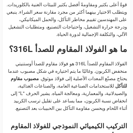
قوةً أعلى بكثير ومقاومةً أفضل بكثير للبيئات الغنية بالكلوريدات.
ويتطلب الاختيار بينهما أكثر من مجرد مقارنة سعر الشراء. ينبغي
على المهندسين تقييم مخاطر التآكل، والحمل الميكانيكي،
ودرجة حرارة التشغيل، واحتياجات التصنيع، ومتطلبات التشغيل
الآلي، والتكلفة الإجمالية لدورة الحياة.
ما هو الفولاذ المقاوم للصدأ 316L؟
الفولاذ المقاوم للصدأ 316L هو فولاذ مقاوم للصدأ أوستنيتي
منخفض الكربون. وغالبًا ما يتم اختياره في شكل مصبوب عندما
يحتاج مصنّع المعدات الأصلية إلى فولاذ موثوق.
مصبوب مقاوم
للتآكل
للاستخدامات الصناعية العامة، والصناعات الغذائية،
والصيدلانية، والمعمارية، ومعالجة المياه. يشير الحرف "L" إلى
انخفاض نسبة الكربون، مما يساعد على تقليل ترسب الكربيد
أثناء اللحام ويحسن مقاومة التآكل بين الحبيبات بعد التصنيع.
التركيب الكيميائي النموذجي للفولاذ المقاوم