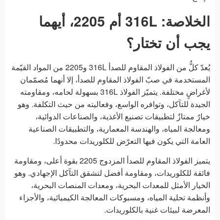
الخلاصة: 316L أم 2205، أيهما
يجب أن تختار؟
يُعدّ كلٌّ من الفولاذ المقاوم للصدأ 316L و2205 من المواد القيّمة
المستخدمة في صبّ الفولاذ المقاوم للصدأ، إلا أنهما مُصمّمان
لأغراضٍ مختلفة. يتميّز الفولاذ 316L بسهولة لحامه، ومقاومته
الجيدة للتآكل، وتوافره الواسع، وفعاليته من حيث التكلفة. وهو
خيارٌ ممتازٌ لتطبيقات تصنيع الأغذية، والصناعات الدوائية،
ومعالجة المياه، والهندسة المعمارية، والتطبيقات الصناعية
العامة التي يكون فيها التعرّض للكلوريدات محدودًا.
يتميز الفولاذ المقاوم للصدأ المزدوج 2205 بقوة أعلى، ومقاومة
فائقة للكلوريدات، ومقاومة أفضل لتشقق التآكل الإجهادي. وهو
الخيار الأمثل للمعدات البحرية، ومعدات المنصات البحرية،
وأنظمة تحلية المياه، ومسبوكات المعالجة الكيميائية، والأجزاء
المعرضة لبيئات غنية بالكلوريدات.