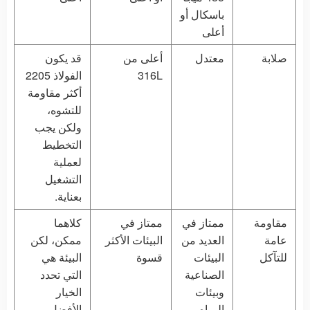
باسكال أو
أعلى
صلابة
معتدل
أعلى من
قد يكون
316L
الفولاذ 2205
أكثر مقاومة
للتشوه،
ولكن يجب
التخطيط
لعملية
التشغيل
بعناية.
مقاومة
ممتاز في
ممتاز في
كلاهما
عامة
العديد من
البيئات الأكثر
ممكن، لكن
للتآكل
البيئات
قسوة
البيئة هي
الصناعية
التي تحدد
وبيئات
الخيار
المياه
الأفضل