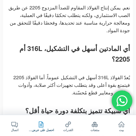
نعم. يمكن إنتاج الفولاذ المقاوم للصدأ المزدوج 2205 عن طريق
الصب الاستثماري، ولكنه يتطلب تحكمًا دقيقًا في العملية،
ومعالجة حرارية مناسبة عند تحديدها، وفحصًا دقيقًا للتحقق من
جودة المواد.
أي المادتين أسهل في التشكيل، 316L أم
2205؟
يُعدّ الفولاذ 316L أسهل في التشكيل عموماً. أما الفولاذ 2205
فيتمتع بقوة أعلى وقد يتطلب تجهيزات أكثر صلابة، وأدوات
مناسبة، ومعايير قطع مُحسّنة.
أي سبيكة تتميز بتكلفة دورة حياة أقل؟
يعتمد ذلك على البيئة. غالبًا ما يكون لسبائك 316L تكلفة دورة
بيت
منتجات
القدرات
احصل على عرض سعر
اتصال